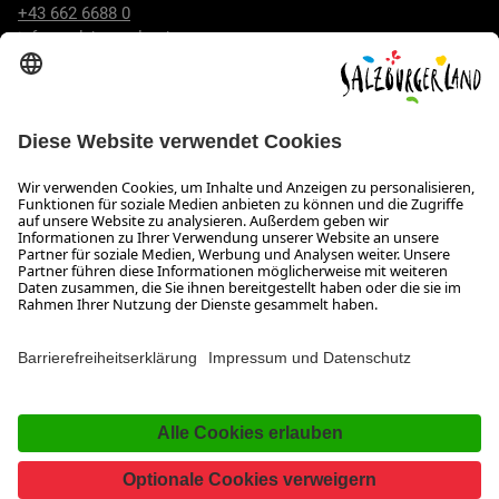
+43 662 6688 0
info@salzburgerland.com
ÖFFNUNGSZEITEN
Wir freuen uns auf Ihre Anfrage!
Gerne stehen wir Ihnen von Montag bis Donnerstag von 08:00
bis 17:30 Uhr und am Freitag von 08:00 bis 17:00 Uhr zur
Verfügung.
Impressum und Datenschutz
Kontakt
Barrierefreiheitserklärung
Das Unternehmen
Jobs
Meeting- und Kongresslocations
Partner
Newsroom (B2B)
Presse
Facebook
YouTube
SalzburgerLand
Instagram
TikTok
Pinterest
LinkedIn
WhatsApp