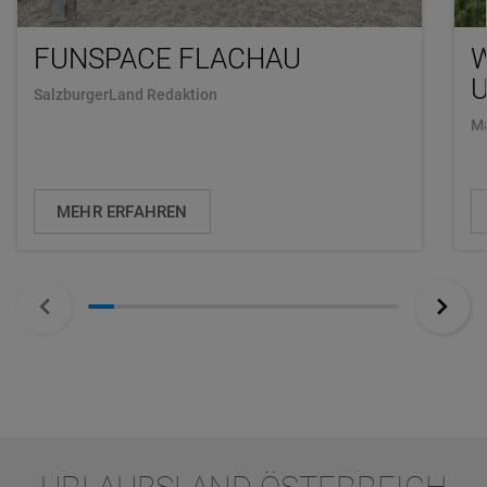
FUNSPACE FLACHAU
U
SalzburgerLand Redaktion
Ma
MEHR ERFAHREN