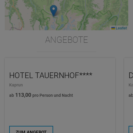
Leaflet
ANGEBOTE
HOTEL TAUERNHOF****
D
Kaprun
Ka
113,00
ab
pro Person und Nacht
a
ZUM ANGEBOT