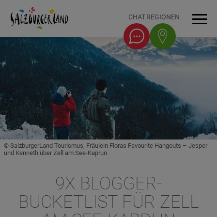
Accesskey
Accesskey
Accesskey
Accesskey
Zum Inhalt
Zur Navigation
Zum Seitenanfang
Zum Fuß-Bereich
[0]
[1]
[3]
[2]
CHAT
REGIONEN
Men
© SalzburgerLand Tourismus, Fräulein Floras Favourite Hangouts – Jesper
und Kenneth über Zell am See-Kaprun
9X BLOGGER-
BUCKETLIST FÜR ZELL