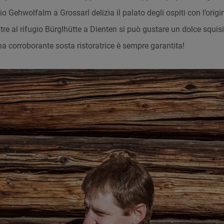
io Gehwolfalm a Grossarl delizia il palato degli ospiti con l’origi
 al rifugio Bürglhütte a Dienten si può gustare un dolce squisi
a corroborante sosta ristoratrice è sempre garantita!