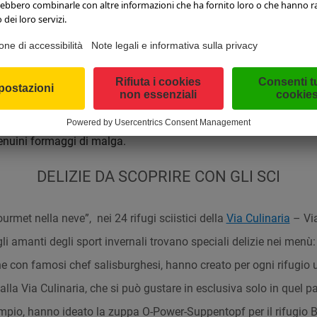
enuini formaggi di malga.
DELIZIE DA SCOPRIRE CON GLI SCI
rmet nella neve”, nei 24 rifugi sciistici della
Via Culinaria
– Via
gli amanti degli sport invernali trovano speciali delizie nei menù: 
one con famosi chef salisburghesi, hanno creato per ogni rifugio 
lla Via Culinaria, che si può gustare in esclusiva solo in quel pa
mpio, hanno ideato la zuppa O-Power-Suppentopf per il rifugio B