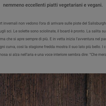
nemmeno eccellenti piatti vegetariani e vegani.
rt invernali non vedono l’ora di arrivare sulle piste del Salisbur
ugli sci. Le solette sono sciolinate, il board è pronto. La salita su
a che si apre sempre di più. E in vetta inizia l’avventura nel pa
ni curva, così la stagione fredda mostra il suo lato più bello. I cr
nosa si alza nell’aria e una voce interiore sembra dire: “Che mera