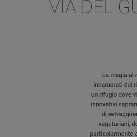
VIA DEL G
La magia al r
innamorati dei r
un rifugio dove vi
innovativi sapran
di selvaggina
vegetariani, do
particolarmente 