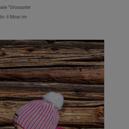
nale “Grossarler
to: il Moar im