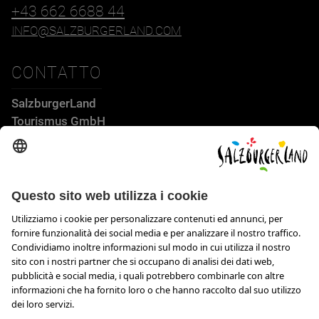
+43 662 6688 44
INFO@SALZBURGERLAND.COM
CONTATTO
SalzburgerLand
Tourismus GmbH
Wiener Bundesstraße 23
5300 Hallwang
+43 662 6688 44
info@salzburgerland.com
APERTURA
Siamo lieti di ricevere la tua richiesta
Siamo a tua disposizione da lunedì a giovedì dalle ore 8 alle