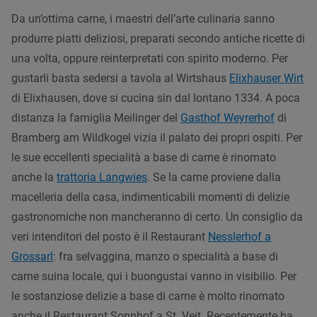
Da un’ottima carne, i maestri dell’arte culinaria sanno
produrre piatti deliziosi, preparati secondo antiche ricette di
una volta, oppure reinterpretati con spirito moderno. Per
gustarli basta sedersi a tavola al Wirtshaus
Elixhauser Wirt
di Elixhausen
, dove si cucina sin dal lontano 1334. A poca
distanza la famiglia Meilinger del
Gasthof Weyrerhof
di
Bramberg am Wildkogel vizia il palato dei propri ospiti. Per
le sue eccellenti specialità a base di carne è rinomato
anche la
trattoria Langwies
. Se la carne proviene dalla
macelleria della casa, indimenticabili momenti di delizie
gastronomiche non mancheranno di certo. Un consiglio da
veri intenditori del posto è il Restaurant
Nesslerhof a
Grossarl
: fra selvaggina, manzo o specialità a base di
carne suina locale, qui i buongustai vanno in visibilio. Per
le sostanziose delizie a base di carne è molto rinomato
anche il Restaurant Sonnhof a St. Veit. Recentemente ha