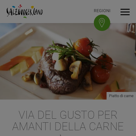
Accesskey
Accesskey
Accesskey
Accesskey
Al contenuto
Alla navigazione
In cima alla pagina
Al piè di pagina
[0]
[3]
[1]
[2]
REGIONI
Navi
Piatto di carne
VIA DEL GUSTO PER
AMANTI DELLA CARNE