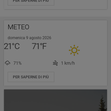
PER SAPERNE DI PIÙ
METEO
domenica 9 agosto 2026
21
°
C
71
°
F
Luftfeuchtigkeit: 71%
Windgeschwindigke
71%
1 km/h
PER SAPERNE DI PIÙ