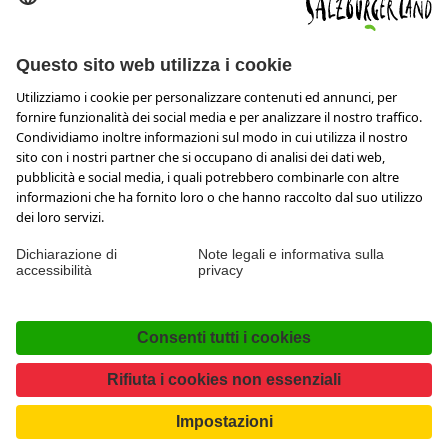
Wiener Bundesstraße 23
5300 Hallwang
+43 662 6688 44
info@salzburgerland.com
APERTURA
Siamo lieti di ricevere la tua richiesta
Siamo a tua disposizione da lunedì a giovedì dalle ore 8 alle
17,30 e venerdì dalle 08:00 alle 17:00.
Imprint & Tutela dati personali e disclaimer
Contatto
Dichiarazione di accessibilità
Press
Facebook
Instagram
TikTok
Pinterest
LinkedIn
WhatsApp