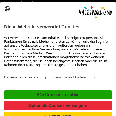
info@salzburgerland.com
ÖFFNUNGSZEITEN
Wir freuen uns auf Ihre Anfrage!
Gerne stehen wir Ihnen von Montag bis Donnerstag von 08:00
bis 17:30 Uhr und am Freitag von 08:00 bis 17:00 Uhr zur
Verfügung.
Impressum und Datenschutz
Kontakt
Barrierefreiheitserklärung
Das Unternehmen
Jobs
Meeting- und Kongresslocations
Partner
Newsroom (B2B)
Presse
Facebook
YouTube
SalzburgerLand
Instagram
TikTok
Pinterest
LinkedIn
WhatsApp
Magazin