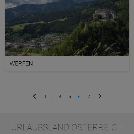
WERFEN
vorherige
nächste
…
1
4
5
6
7
Seite
Seite
URLAUBSLAND ÖSTERREICH