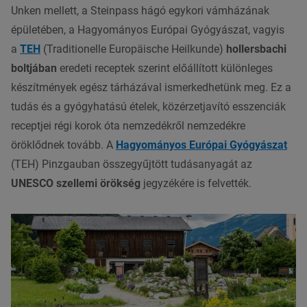
Unken mellett, a Steinpass hágó egykori vámházának
épületében, a Hagyományos Európai Gyógyászat, vagyis
a
TEH
(Traditionelle Europäische Heilkunde)
hollersbachi
boltjában
eredeti receptek szerint előállított különleges
készítmények egész tárházával ismerkedhetünk meg. Ez a
tudás és a gyógyhatású ételek, közérzetjavító esszenciák
receptjei régi korok óta nemzedékről nemzedékre
öröklődnek tovább. A
Hagyományos Európai Gyógyászat
(TEH) Pinzgauban összegyűjtött tudásanyagát az
UNESCO szellemi örökség
jegyzékére is felvették.