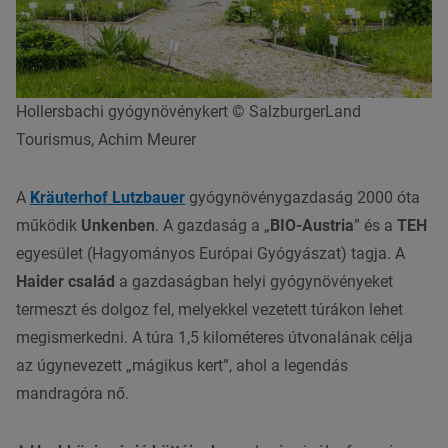
Hollersbachi gyógynövénykert © SalzburgerLand
Tourismus, Achim Meurer
A
Kräuterhof Lutzbauer
gyógynövénygazdaság 2000 óta
működik
Unkenben
. A gazdaság a „
BIO-Austria
” és a
TEH
egyesület (Hagyományos Európai Gyógyászat) tagja. A
Haider család
a gazdaságban helyi gyógynövényeket
termeszt és dolgoz fel, melyekkel vezetett túrákon lehet
megismerkedni. A túra 1,5 kilométeres útvonalának célja
az úgynevezett „mágikus kert”, ahol a legendás
mandragóra nő.