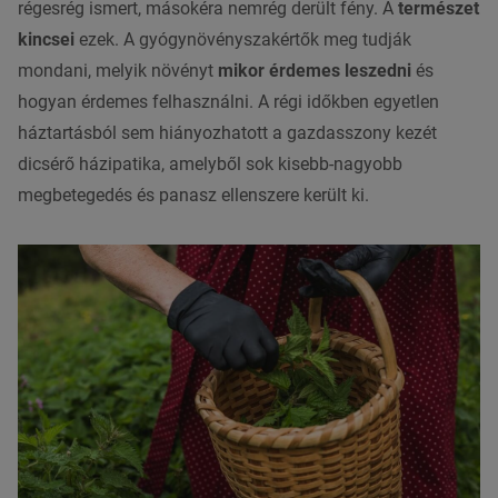
régesrég ismert, másokéra nemrég derült fény. A
természet
kincsei
ezek. A gyógynövényszakértők meg tudják
mondani, melyik növényt
mikor érdemes leszedni
és
hogyan érdemes felhasználni. A régi időkben egyetlen
háztartásból sem hiányozhatott a gazdasszony kezét
dicsérő
házipatika
, amelyből sok kisebb-nagyobb
megbetegedés és panasz ellenszere került ki.