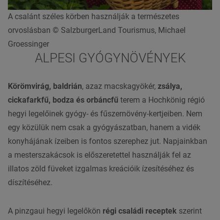
A csalánt széles körben használják a természetes
orvoslásban © SalzburgerLand Tourismus, Michael
Groessinger
ALPESI GYÓGYNÖVÉNYEK
Körömvirág, baldrián
, azaz
macskagyökér
,
zsálya,
cickafarkfű, bodza és orbáncfű
terem a Hochkönig régió
hegyi legelőinek gyógy- és fűszernövény-kertjeiben. Nem
egy közülük nem csak a gyógyászatban, hanem a vidék
konyhájának ízeiben is fontos szerephez jut. Napjainkban
a
mesterszakácsok
is előszeretettel használják fel az
illatos zöld füveket izgalmas kreációik ízesítéséhez és
díszítéséhez.
A pinzgaui hegyi legelőkön
régi családi receptek
szerint