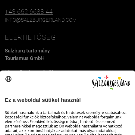
+43 662 6688 44
INFO@SALZBURGERLAND.COM
ELÉRHETŐSÉG
Salzburg tartomány
Tourismus GmbH
Wiener Bundesstraße 23
5300 Hallwang
+43 662 6688 44
info@salzburgerland.com
NYITVATARTÁS
Várjuk jelentkezését