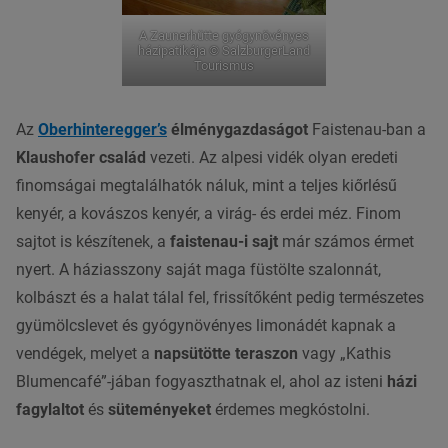
A Zaunerhütte gyógynövényes
házipatikája © SalzburgerLand
Tourismus
Az
Oberhinteregger’s
élménygazdaságot
Faistenau-ban a
Klaushofer család
vezeti. Az alpesi vidék olyan eredeti
finomságai megtalálhatók náluk, mint a teljes kiőrlésű
kenyér, a kovászos kenyér, a virág- és erdei méz. Finom
sajtot is készítenek, a
faistenau-i sajt
már számos érmet
nyert. A háziasszony saját maga füstölte szalonnát,
kolbászt és a halat tálal fel, frissítőként pedig természetes
gyümölcslevet és gyógynövényes limonádét kapnak a
vendégek, melyet a
napsütötte teraszon
vagy „Kathis
Blumencafé”-jában fogyaszthatnak el, ahol az isteni
házi
fagylaltot
és
süteményeket
érdemes megkóstolni.