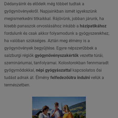
Dédanyáink és elődeik még többet tudtak a
gyógynövényekről
. Napjainkban ismét igyekszünk
megismerkedni titkaikkal. Rájövünk, jobban járunk, ha
kisebb panaszok orvoslásához inkább a
házipatikához
fordulunk és csak akkor folyamodunk a gyógyszerekhez,
ha valóban szükséges. Aztán meg élmény is a
gyógynövények
begyűjtése. Egyre népszerűbbek a
salzburgi
régiók
gyógynövényszakértők
vezette túrái,
szemináriumai, tanfolyamai. Kolostorokban fennmaradt
gyógymódokkal,
népi gyógyászattal
kapcsolatos ősi
tudást adnak át. Élmény
felfedezőútra indulni
velük a
természetben.