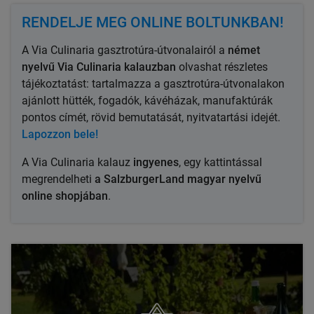
RENDELJE MEG ONLINE BOLTUNKBAN!
A
Via Culinaria
gasztrotúra-útvonalairól a
német
nyelvű
Via Culinaria
kalauzban
olvashat részletes
tájékoztatást: tartalmazza a gasztrotúra-útvonalakon
ajánlott hütték, fogadók,
kávéházak
, manufaktúrák
pontos címét, rövid bemutatását, nyitvatartási idejét.
Lapozzon bele!
A
Via Culinaria
kalauz
ingyenes
, egy kattintással
megrendelheti
a SalzburgerLand magyar nyelvű
online shopjában
.