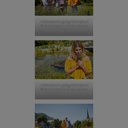
Hollersbachi gyógynövénykert
© SalzburgerLand Tourismus,
Andreas Hechenberger
Hollersbachi gyógynövénykert
© SalzburgerLand Tourismus,
Andreas Hechenberger