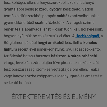
tesz köhögés ellen, a fenyőszurokból, azaz a lucfenyő
gyantájából pedig jószagú
gyógyír
készíthető. Vadon
termő zöldfűszerekből pompás
salátát
varázsolhatunk, a
gyermekláncfűből
csatnit
főzhetünk. A virágok szirma
remek
tea
alapanyaga lehet – csak tudni kell, hol keressük,
hogyan gyűjtsük be és készítsük el őket. A
Hochkönignél
, a
Bürglalmon például
hegyi árnikából
készített
alkoholos
tinktúra
receptjével ismerkedhetünk. Gyulladáscsökkentő,
fertőtlenítő hatású hasznos
háziszer
. A
sárga orbáncfű
virága, levele és szára olajba téve pirosra színeződik. Jót
tesz bőrszárazság, izom- és végtagfájdalom ellen. Teába
vagy langyos vízbe csöppentve idegnyugtató és emésztést
serkentő hatású.
ÉRTÉKTEREMTÉS ÉS ÉLMÉNY