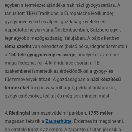
egyben a természet ajándékainak házi gyógyszertára. A
tanúsított
TEH
(Traditionelle Europäische Heilkunde)
gyógynövénykert és alpesi gazdaság kivételesen
napsütötte helyen várja Önt Embachban, Salzburg egyik
legnagyobb mezőgazdasági falujában. A bájos kertben
téma szerint
van elrendezve (belső béke, idegrendszer stb.)
a
150 féle gyógynövény és cserje
, amelyeket az ember
maga fedezhet fel. A kirándulások során a TEH
szakemberei ismertetik az érdeklődőkkel a gyógy- és
fűszernövények titkait. A gazdaságban a
házi készítésű
termékeket
meg is vásárolhatjuk, például tinktúrákat,
gyógykenőcsöket, teákat és még sok minden mást.
A
Riedingtal
természetvédelmi parkban,
1733 méter
magasan fekszik a
Zaunerhütte
. Érdemes itt megpihenni,
ha errefelé túrázik az ember. A fárasztó út után jól esik a