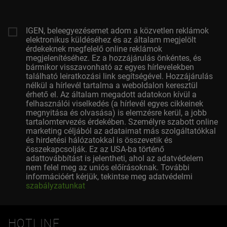
IGEN, beleegyezésemet adom a közvetlen reklámok
elektronikus küldéséhez és az általam megjelölt
érdekeknek megfelelő online reklámok
megjelenítéséhez. Ez a hozzájárulás önkéntes, és
bármikor visszavonható az egyes hírlevelekben
található leiratkozási link segítségével. Hozzájárulás
nélkül a hírlevél tartalma a weboldalon keresztül
érhető el. Az általam megadott adatokon kívül a
felhasználói viselkedés (a hírlevél egyes cikkeinek
megnyitása és olvasása) is elemzésre kerül, a jobb
tartalomtervezés érdekében. Személyre szabott online
marketing céljából az adataimat más szolgáltatókkal
és hirdetési hálózatokkal is összevetik és
összekapcsolják. Ez az USA-ba történő
adattovábbítást is jelentheti, ahol az adatvédelem
nem felel meg az uniós előírásoknak. További
információért kérjük, tekintse meg adatvédelmi
szabályzatunkat
HOTLINE