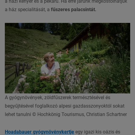
a házi kenyér és a pékáru. Ha erre járunk megkóstolhatjuk
a ház specialitását, a
fűszeres palacsintát.
A gyógynövények, zöldfűszerek természtésével és
begyűjtésével foglalkozó alpesi gazdasszonyoktól sokat
lehet tanulni © Hochkönig Tourismus, Christian Schartner
Hoadabauer
gyógynövénykertje
egy igazi kis oázis és