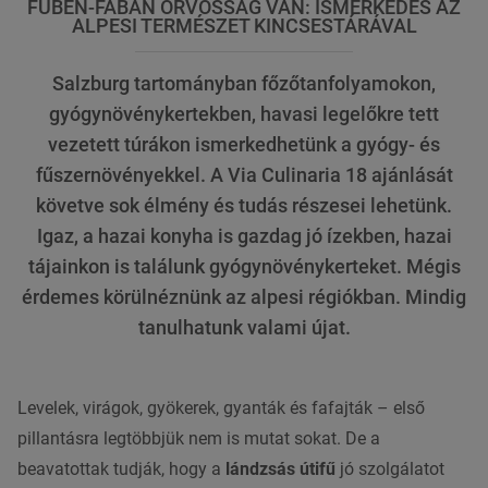
FŰBEN-FÁBAN ORVOSSÁG VAN: ISMERKEDÉS AZ
ALPESI TERMÉSZET KINCSESTÁRÁVAL
Salzburg tartományban főzőtanfolyamokon,
gyógynövénykertekben, havasi legelőkre tett
vezetett túrákon ismerkedhetünk a gyógy- és
fűszernövényekkel. A Via Culinaria 18 ajánlását
követve sok élmény és tudás részesei lehetünk.
Igaz, a hazai konyha is gazdag jó ízekben, hazai
tájainkon is találunk gyógynövénykerteket. Mégis
érdemes körülnéznünk az alpesi régiókban. Mindig
tanulhatunk valami újat.
Levelek, virágok, gyökerek, gyanták és fafajták – első
pillantásra legtöbbjük nem is mutat sokat. De a
beavatottak tudják, hogy a
lándzsás útifű
jó szolgálatot