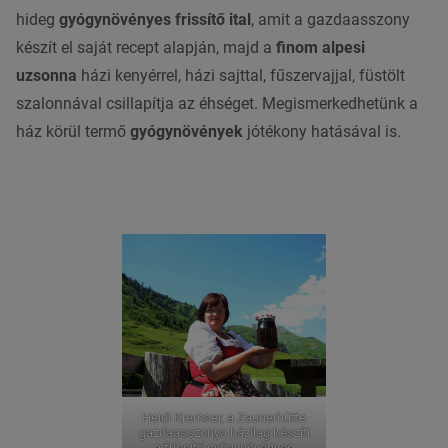
hideg
gyógynövényes frissítő ital
, amit a gazdaasszony
készít el saját recept alapján, majd a
finom alpesi
uzsonna
házi kenyérrel, házi sajttal, fűszervajjal, füstölt
szalonnával csillapítja az éhséget. Megismerkedhetünk a
ház körül termő
gyógynövények
jótékony hatásával is.
Heidi Kremser, a Zaunerhütte
gazdaasszonya házilag készíti
a frissítő gyógynövényes