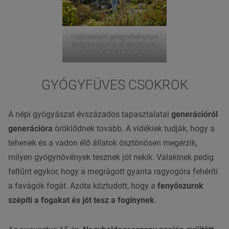
Hollersbachi gyógynövénykert
© SalzburgerLand Tourismus,
Andreas Hechenberger
GYÓGYFÜVES CSOKROK
A
népi gyógyászat
évszázados tapasztalatai
generációról
generációra
öröklődnek tovább. A vidékiek tudják, hogy a
tehenek és a vadon élő
állatok
ösztönösen megérzik,
milyen
gyógynövények
tesznek jót nekik. Valakinek pedig
feltűnt egykor, hogy a megrágott gyanta ragyogóra fehéríti
a favágók fogát. Azóta köztudott, hogy a
fenyőszurok
szépíti a fogakat és jót tesz a fogínynek
.