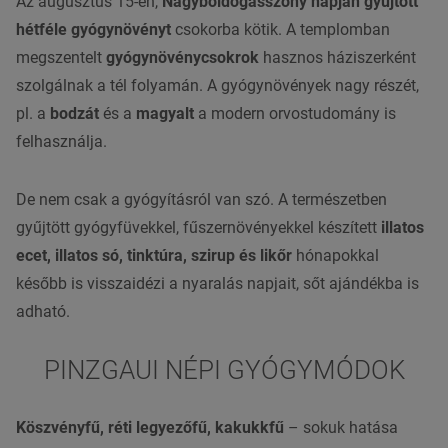
Az augusztus 15-én,
Nagyboldogasszony napján gyűjtött
hétféle
gyógynövényt
csokorba kötik. A templomban
megszentelt
gyógynövénycsokrok
hasznos háziszerként
szolgálnak a tél folyamán. A
gyógynövények
nagy részét,
pl. a
bodzát
és a
magyalt
a modern orvostudomány is
felhasználja.
De nem csak a gyógyításról van szó. A természetben
gyűjtött gyógyfüvekkel, fűszernövényekkel készített
illatos
ecet, illatos só, tinktúra,
szirup
és
likőr
hónapokkal
később is visszaidézi a nyaralás napjait, sőt ajándékba is
adható.
PINZGAUI NÉPI GYÓGYMÓDOK
Köszvényfű,
réti legyezőfű
, kakukkfű
– sokuk hatása