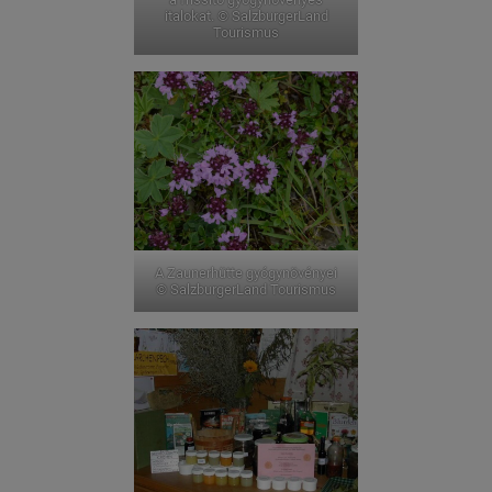
italokat. © SalzburgerLand
Tourismus
A Zaunerhütte gyógynövényei
© SalzburgerLand Tourismus