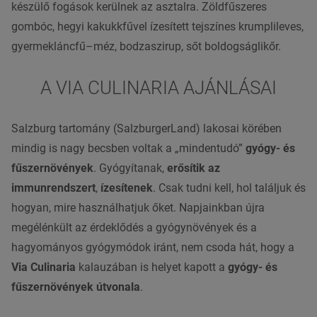
készülő fogások kerülnek az asztalra. Zöldfűszeres
gombóc, hegyi kakukkfűvel ízesített tejszínes krumplileves,
gyermekláncfű
–
méz
, bodzaszirup, sőt boldogságlikőr.
A VIA CULINARIA AJÁNLÁSAI
Salzburg tartomány
(SalzburgerLand) lakosai körében
mindig is nagy becsben voltak a „mindentudó”
gyógy- és
fűszernövények
. Gyógyítanak,
erősítik az
immunrendszert
,
ízesítenek
. Csak tudni kell, hol találjuk és
hogyan, mire használhatjuk őket. Napjainkban újra
megélénkült az érdeklődés a
gyógynövények
és a
hagyományos gyógymódok
iránt, nem csoda hát, hogy a
Via Culinaria
kalauzában is helyet kapott a
gyógy- és
fűszernövények útvonala
.