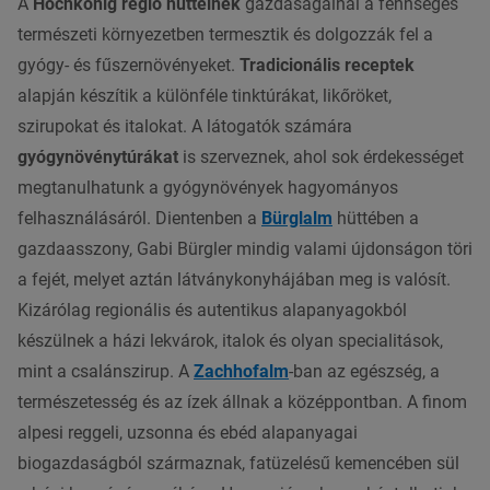
A
Hochkönig régió hüttéinek
gazdaságainál a fennséges
természeti környezetben termesztik és dolgozzák fel a
gyógy- és fűszernövényeket.
Tradicionális receptek
alapján készítik a különféle tinktúrákat, likőröket,
szirupokat és italokat. A látogatók számára
gyógynövénytúrákat
is szerveznek, ahol sok érdekességet
megtanulhatunk a gyógynövények hagyományos
felhasználásáról. Dientenben a
Bürglalm
hüttében a
gazdaasszony, Gabi Bürgler mindig valami újdonságon töri
a fejét, melyet aztán látványkonyhájában meg is valósít.
Kizárólag regionális és autentikus alapanyagokból
készülnek a házi lekvárok, italok és olyan specialitások,
mint a csalánszirup. A
Zachhofalm
-ban az egészség, a
természetesség és az ízek állnak a középpontban. A finom
alpesi reggeli, uzsonna és ebéd alapanyagai
biogazdaságból származnak, fatüzelésű kemencében sül