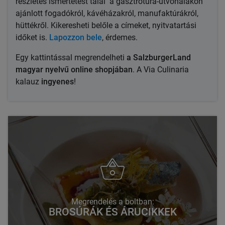
részletes ismertetést talál a gasztrotúra-útvonalakon
ajánlott fogadókról,
kávéházakról
, manufaktúrákról,
hüttékről. Kikeresheti belőle a címeket, nyitvatartási
időket is.
Lapozzon bele
, érdemes.
Egy kattintással megrendelheti
a SalzburgerLand
magyar nyelvű online shopjában
. A
Via Culinaria
kalauz
ingyenes
!
Megrendelés a boltban:
BROSÚRÁK ÉS ÁRUCIKKEK