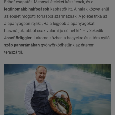
Erlhof csapatát. Mennyei ételeket készítenek, és a
legfinomabb halfogások
kaphatók itt. A halak közvetlenül
az épület mögötti forrásból származnak. A jó étel titka az
alapanyagban rejlik: „Ha a legjobb alapanyagokat
használjuk, abból csak valami jó sülhet ki.” – vélekedik
Josef Brüggler
. Lakoma közben a hegyekre és a tóra nyíló
szép panorámában
gyönyörködhetünk az étterem
teraszáról.