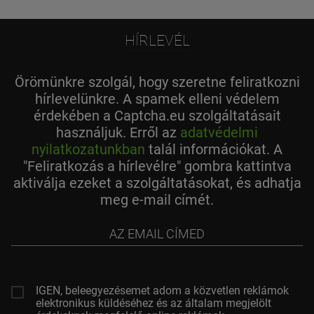
HÍRLEVÉL
Örömünkre szolgál, hogy szeretne feliratkozni
hírlevelünkre. A spamek elleni védelem
érdekében a Captcha.eu szolgáltatásait
használjuk. Erről az
adatvédelmi
nyilatkozatunkban
talál információkat. A
"Feliratkozás a hírlevélre" gombra kattintva
aktiválja ezeket a szolgáltatásokat, és adhatja
meg e-mail címét.
az
email
címed
IGEN, beleegyezésemet adom a közvetlen reklámok
elektronikus küldéséhez és az általam megjelölt