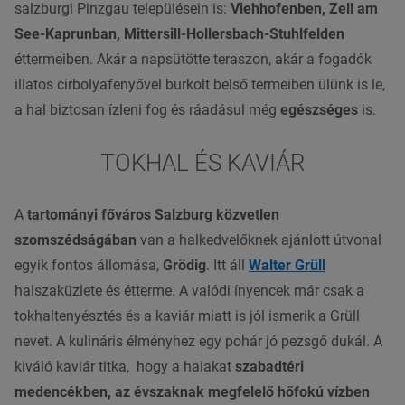
salzburgi
Pinzgau
településein is:
Viehhofenben,
Zell am
See
-Kaprunban, Mittersill-Hollersbach-Stuhlfelden
éttermeiben. Akár a napsütötte teraszon, akár a fogadók
illatos cirbolyafenyővel burkolt belső termeiben ülünk is le,
a
hal
biztosan ízleni fog és ráadásul még
egészséges
is.
TOKHAL ÉS KAVIÁR
A
tartományi főváros
Salzburg
közvetlen
szomszédságában
van a halkedvelőknek ajánlott útvonal
egyik fontos állomása,
Grödig
. Itt áll
Walter Grüll
halszaküzlete és étterme. A valódi ínyencek már csak a
tokhaltenyésztés és a kaviár miatt is jól ismerik a Grüll
nevet. A kulináris élményhez egy pohár jó pezsgő dukál. A
kiváló kaviár titka,
hogy a
halakat
szabadtéri
medencékben, az évszaknak megfelelő hőfokú vízben