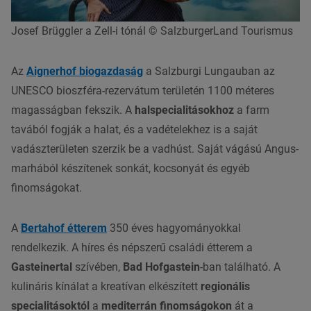
Josef Brüggler a Zell-i tónál © SalzburgerLand Tourismus
Az
Aignerhof biogazdaság
a Salzburgi Lungauban az
UNESCO bioszféra-rezervátum területén 1100 méteres
magasságban fekszik. A
halspecialitásokhoz
a farm
tavából fogják a halat, és a vadételekhez is a saját
vadászterületen szerzik be a vadhúst. Saját vágású Angus-
marhából készítenek sonkát, kocsonyát és egyéb
finomságokat.
A
Bertahof étterem
350 éves hagyományokkal
rendelkezik. A híres és népszerű családi étterem a
Gasteinertal
szívében,
Bad Hofgastein
-ban található. A
kulináris kínálat a kreatívan elkészített
regionális
specialitásoktól
a
mediterrán finomságokon
át a