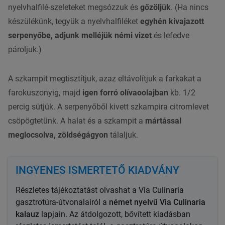
nyelvhalfilé-szeleteket megsózzuk és
gőzöljük
. (Ha nincs
készülékünk, tegyük a nyelvhalfiléket
egyhén kivajazott
serpenyőbe, adjunk melléjük némi vizet
és lefedve
pároljuk.)
A szkampit megtisztítjuk, azaz eltávolítjuk a farkakat a
farokuszonyig, majd
igen forró olívaoolajban
kb. 1/2
percig sütjük. A serpenyőből kivett szkampira citromlevet
csöpögtetünk.
A
halat
és a szkampit a
mártással
meglocsolva, zöldségágyon
tálaljuk.
INGYENES ISMERTETŐ KIADVÁNY
Részletes tájékoztatást olvashat a
Via Culinaria
gasztrotúra-útvonalairól a
német nyelvű
Via Culinaria
kalauz
lapjain. Az átdolgozott, bővített kiadásban