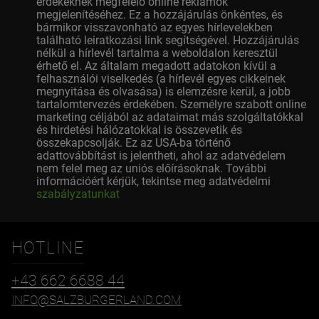
érdekeknek megfelelő online reklámok
megjelenítéséhez. Ez a hozzájárulás önkéntes, és
bármikor visszavonható az egyes hírlevelekben
található leiratkozási link segítségével. Hozzájárulás
nélkül a hírlevél tartalma a weboldalon keresztül
érhető el. Az általam megadott adatokon kívül a
felhasználói viselkedés (a hírlevél egyes cikkeinek
megnyitása és olvasása) is elemzésre kerül, a jobb
tartalomtervezés érdekében. Személyre szabott online
marketing céljából az adataimat más szolgáltatókkal
és hirdetési hálózatokkal is összevetik és
összekapcsolják. Ez az USA-ba történő
adattovábbítást is jelentheti, ahol az adatvédelem
nem felel meg az uniós előírásoknak. További
információért kérjük, tekintse meg adatvédelmi
szabályzatunkat
HOTLINE
+43 662 6688 44
INFO@SALZBURGERLAND.COM