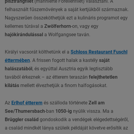
pisztrángfilét
(marinierte Forellenfilet) választani. A
felhasznált fűszernövények a saját kertjükből származnak.
Nagyszerűen összeköthetjük ezt a kulináris programot egy
kellemes túrával a
Zwölferhorn
-on, vagy egy
hajókirándulással
a Wolfgangsee taván.
Királyi vacsorát költhetünk el a
Schloss Restaurant Fuschl
éttermében
. A frissen fogott halak a kastély
saját
halászatából
, és egyúttal Ausztria egyik legtisztább
tavából érkeznek – az étterem teraszán
felejthetetlen
kilátás
mellett élvezhetjük a finom halfogásokat.
Az
Erlhof étterem
és szálloda története
Zell am
See/Thumersbach
-ban
1050-ig
nyúlik vissza. Ma a
Brüggler család
gondoskodik a vendégek elégedettségéről,
a család mindkét lánya szüleik példáját követve erősítik az