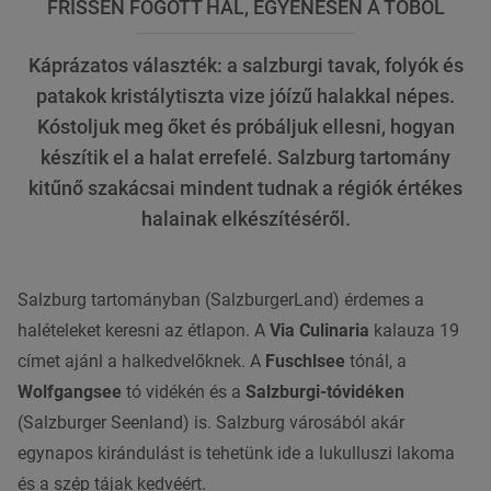
FRISSEN FOGOTT HAL, EGYENESEN A TÓBÓL
Káprázatos választék: a salzburgi tavak, folyók és
patakok kristálytiszta vize jóízű halakkal népes.
Kóstoljuk meg őket és próbáljuk ellesni, hogyan
készítik el a halat errefelé. Salzburg tartomány
kitűnő szakácsai mindent tudnak a régiók értékes
halainak elkészítéséről.
Salzburg tartományban
(SalzburgerLand) érdemes a
halételeket keresni az étlapon
. A
Via Culinaria
kalauza 19
címet ajánl a halkedvelőknek. A
Fuschlsee
tónál, a
Wolfgangsee
tó vidékén és a
Salzburgi
-tóvidéken
(Salzburger Seenland) is.
Salzburg
városából akár
egynapos kirándulást is tehetünk ide a lukulluszi lakoma
és a szép tájak kedvéért.