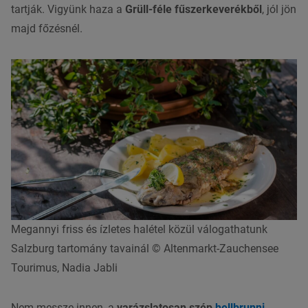
tartják. Vigyünk haza a
Grüll-féle fűszerkeverékből
, jól jön
majd főzésnél.
Megannyi friss és ízletes halétel közül válogathatunk
Salzburg tartomány tavainál © Altenmarkt-Zauchensee
Tourimus, Nadia Jabli
Nem messze innen, a
varázslatosan szép
hellbrunni