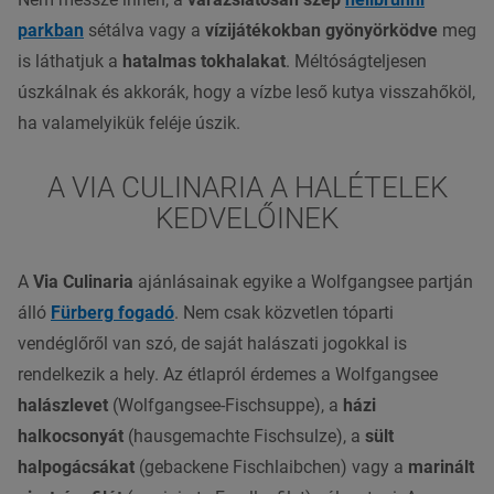
parkban
sétálva vagy a
vízijátékokban gyönyörködve
meg
is láthatjuk a
hatalmas tokhalakat
. Méltóságteljesen
úszkálnak és akkorák, hogy a vízbe leső
kutya
visszahőköl,
ha valamelyikük feléje úszik.
A VIA CULINARIA A HALÉTELEK
KEDVELŐINEK
A
Via Culinaria
ajánlásainak egyike a Wolfgangsee partján
álló
Fürberg
fogadó
. Nem csak közvetlen tóparti
vendéglőről van szó, de saját halászati jogokkal is
rendelkezik a hely. Az étlapról érdemes a Wolfgangsee
halászlevet
(Wolfgangsee-Fischsuppe), a
házi
halkocsonyát
(hausgemachte Fischsulze), a
sült
halpogácsákat
(gebackene Fischlaibchen) vagy a
marinált