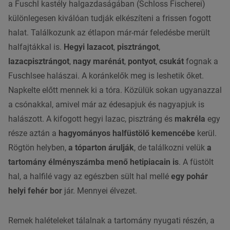
a Fuschl kastély halgazdaságában (Schloss Fischerei)
különlegesen kiválóan tudják elkészíteni a frissen fogott
halat
. Találkozunk az étlapon már-már feledésbe merült
halfajtákkal is.
Hegyi
lazacot
,
pisztrángot
,
lazacpisztrángot
,
nagy marénát
,
pontyot
,
csukát
fognak a
Fuschlsee halászai. A koránkelők meg is leshetik őket.
Napkelte előtt mennek ki a tóra. Közülük sokan ugyanazzal
a csónakkal, amivel már az édesapjuk és nagyapjuk is
halászott. A kifogott hegyi
lazac
,
pisztráng
és
makréla
egy
része aztán a
hagyományos halfüstölő kemencébe
kerül.
Rögtön helyben,
a tóparton árulják
, de találkozni velük
a
tartomány élményszámba menő hetipiacain is
. A füstölt
hal
, a halfilé vagy az egészben sült
hal
mellé
egy pohár
helyi fehér bor
jár. Mennyei élvezet.
Remek halételeket tálalnak a tartomány nyugati részén, a