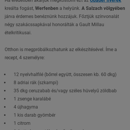
Ha eredetiben akarjuk megkóstolni ezt az
Obauer fivérek
kreálta fogást,
Werfenben
a helyünk.
A
Salzach
völgyében
járva érdemes benéznünk hozzájuk. Főztjük színvonalát
négy szakácssapkával honorálták a
Gault Millau
ételkritikusai.
Otthon is megpróbálkozhatunk az elkészítésével. Íme a
recept, 4 személyre:
12 nyelvhalfilé (bőrrel együtt, összesen kb. 60 dkg)
8 adriai
rák
(szkampi)
35 dkg ceruzabab és/vagy széles hüvelyű zöldbab
1 zsenge karalábé
4 újhagyma
1 kis darab gyömbér
1 citrom