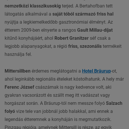
nemzetközi klasszikusokig
terjed. A Bertahofban tett
látogatás alkalmával a
saját tóból származó friss hal
nyújtja a legkiemelkedőbb gasztronómiai élményt. Az
étterem 2009-ben elnyerte a rangos
Gault Millau-díjat
kitűnő konyhájáért, ahol
Robert Granitzer
séf csak a
legjobb alapanyagokat, a régió
friss, szezonális
termékeit
használja fel.
Mittersillben
érdemes meglátogatni a
Hotel Bräurup
-ot,
ahol leginkább regionális ételeket kóstolhatunk. A hely már
Ferenc József
császárnak is nagy kedvence volt, aki
gyakran vacsorázott és szállt meg itt vadászat vagy
horgászat során. A Bräurup-tól nem messze folyó
Salzach
folyó
vize tele van jobbnál jobb halakkal, ami ennek a
legendás étteremnek a konyháján is megmutatkozik.
Pinzgau régiója, amelynek Mittersill is része, az egyik