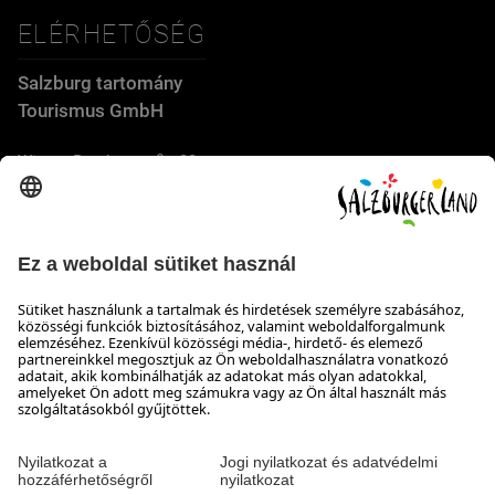
ELÉRHETŐSÉG
Salzburg tartomány
Tourismus GmbH
Wiener Bundesstraße 23
5300 Hallwang
+43 662 6688 44
info@salzburgerland.com
NYITVATARTÁS
Várjuk jelentkezését
Készséggel állunk rendelkezésére hétfőtől csütörtökig 8:00-
tól 17:30-ig, pénteken 8:00-tól 17:00-ig
Elérhetőség