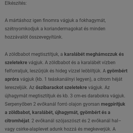
Elkészítés:
A mártáshoz igen finomra vágjuk a fokhagymát,
szétnyomkodjuk a koriandermagokat és minden
hozzávalót összevegyítünk.
A zöldbabot megtisztítjuk, a
karalábét meghámozzuk és
szeletekre
vágjuk. A zöldbabot és a karalábét vízben
felforraljuk, leszűrjük és hideg vízzel leöblítjük.
A
gyömbért
apróra
vágjuk (kb. 1 teáskanálnyi legyen), a citrom héját
lereszeljük. Az
őszibarackot szeletekre
vágjuk. Az
újhagymát megtisztítjuk és kb. 3 cm-es darabokra vágjuk.
Serpenyőben 2 evőkanál
forró olajon gyorsan
megpirítjuk
a zöldbabot, karalábét, újhagymát, gyömbért és a
citromhéjat
. 2 evőkanál szójaszószt és 2 evőkanál
hal
–
vagy csirke-alaplevet adunk hozzá és megkeverjük.
A