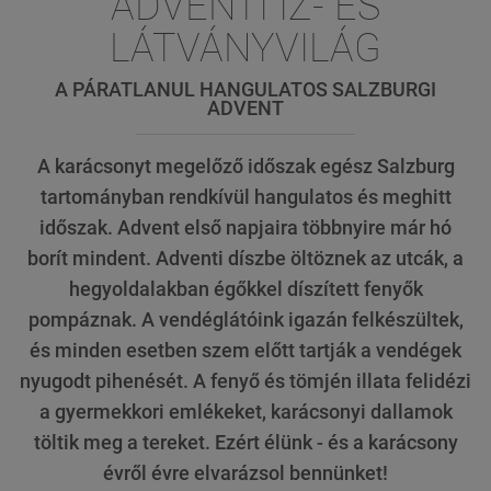
ADVENTI ÍZ- ÉS
LÁTVÁNYVILÁG
A PÁRATLANUL HANGULATOS SALZBURGI
ADVENT
A karácsonyt megelőző időszak egész Salzburg
tartományban rendkívül hangulatos és meghitt
időszak. Advent első napjaira többnyire már hó
borít mindent. Adventi díszbe öltöznek az utcák, a
hegyoldalakban égőkkel díszített fenyők
pompáznak. A vendéglátóink igazán felkészültek,
és minden esetben szem előtt tartják a vendégek
nyugodt pihenését. A fenyő és tömjén illata felidézi
a gyermekkori emlékeket, karácsonyi dallamok
töltik meg a tereket. Ezért élünk - és a karácsony
évről évre elvarázsol bennünket!