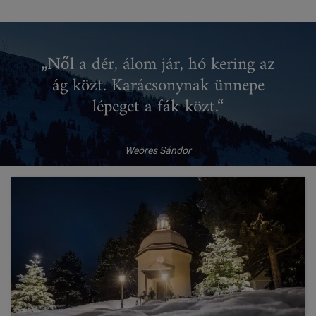
„Nől a dér, álom jár, hó kering az
ág közt. Karácsonynak ünnepe
lépeget a fák közt.“
Weöres Sándor