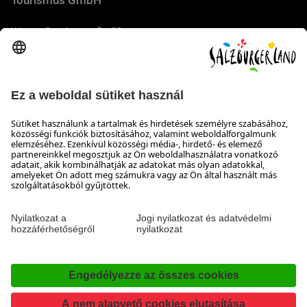
Wiener Bundesstraße 23
5300 Hallwang
+43 662 6688 44
info@salzburgerland.com
NYITVATARTÁS
Várjuk jelentkezését
Készséggel állunk rendelkezésére hétfőtől csütörtökig 8:00-
tól 17:30-ig, pénteken 8:00-tól 17:00-ig
Elérhetőség
Impresszum & Adatvédelem és a felelősség kizárása
Nyilatkozat a hozzáférhetőségről