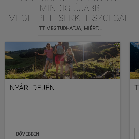
MINDIG ÚJABB
MEGLEPETÉSEKKEL SZOLGÁL!
ITT MEGTUDHATJA, MIÉRT...
NYÁR IDEJÉN
T
BŐVEBBEN