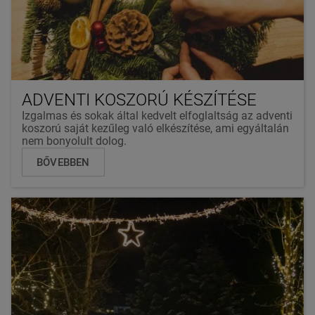
ADVENTI KOSZORÚ KÉSZÍTÉSE
Izgalmas és sokak által kedvelt elfoglaltság az adventi
koszorú saját kezűleg való elkészítése, ami egyáltalán
nem bonyolult dolog.
BŐVEBBEN