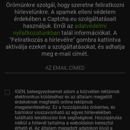
Örömünkre szolgál, hogy szeretne feliratkozni
hírlevelünkre. A spamek elleni védelem
érdekében a Captcha.eu szolgáltatásait
használjuk. Erről az
adatvédelmi
nyilatkozatunkban
talál információkat. A
"Feliratkozás a hírlevélre" gombra kattintva
aktiválja ezeket a szolgáltatásokat, és adhatja
meg e-mail címét.
az
email
címed
IGEN, beleegyezésemet adom a közvetlen reklámok
elektronikus küldéséhez és az általam megjelölt
érdekeknek megfelelő online reklámok
megjelenítéséhez. Ez a hozzájárulás önkéntes, és
bármikor visszavonható az egyes hírlevelekben
található leiratkozási link segítségével. Hozzájárulás
nélkül a hírlevél tartalma a weboldalon keresztül
érhető el. Az általam megadott adatokon kívül a