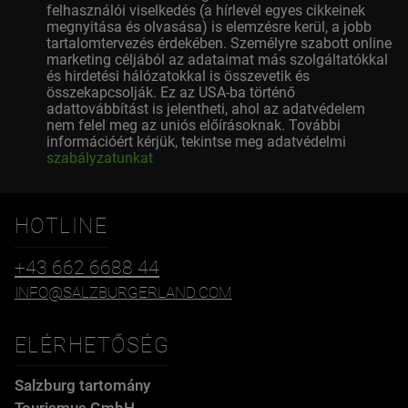
felhasználói viselkedés (a hírlevél egyes cikkeinek
megnyitása és olvasása) is elemzésre kerül, a jobb
tartalomtervezés érdekében. Személyre szabott online
marketing céljából az adataimat más szolgáltatókkal
és hirdetési hálózatokkal is összevetik és
összekapcsolják. Ez az USA-ba történő
adattovábbítást is jelentheti, ahol az adatvédelem
nem felel meg az uniós előírásoknak. További
információért kérjük, tekintse meg adatvédelmi
szabályzatunkat
HOTLINE
+43 662 6688 44
INFO@SALZBURGERLAND.COM
ELÉRHETŐSÉG
Salzburg tartomány
Tourismus GmbH