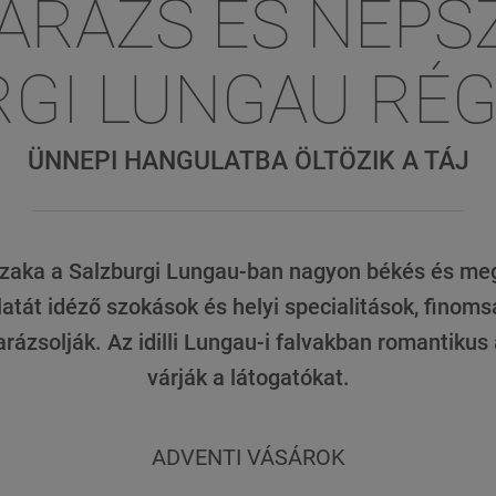
VARÁZS ÉS NÉPS
GI LUNGAU RÉ
ÜNNEPI HANGULATBA ÖLTÖZIK A TÁJ
zaka a Salzburgi Lungau-ban nagyon békés és meg
tát idéző szokások és helyi specialitások, finoms
arázsolják. Az idilli Lungau-i falvakban romantikus
várják a látogatókat.
ADVENTI VÁSÁROK