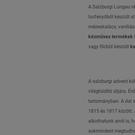
A Salzburgi Lungau r
lucfenyőből készült st
mézeskalács, vaníliás 
kézműves termékek
k
vagy filcből készült
ka
A salzburgi advent kü
világhódító útjára. Ér
tartományban.
A dal 
1815 és 1817 között.
alkothatunk arról is, 
sokmindent megtudhat