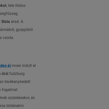
okat
, tele illatos
szegfűszeg,
r
illata
árad. A
erámiából, gyapjúból
s csoda.
des éj
innen indult el
 őrzi
Salzburg
an tevékenykedett
a fogalmat
ének születésekor, és
nia történelmi