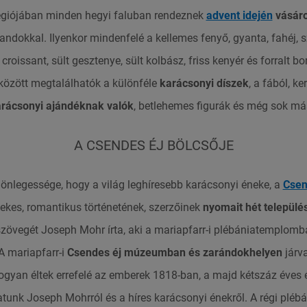
égiójában minden hegyi faluban rendeznek
advent idején
vásár
andokkal. Ilyenkor mindenfelé a kellemes fenyő, gyanta, fahéj, 
croissant, sült gesztenye, sült kolbász, friss kenyér és forralt bo
özött megtalálhatók a különféle
karácsonyi díszek
, a fából, k
rácsonyi ajándéknak valók
, betlehemes figurák és még sok má
A CSENDES ÉJ BÖLCSŐJE
lönlegessége, hogy a világ leghíresebb karácsonyi éneke, a
Csen
dekes, romantikus történetének, szerzőinek
nyomait hét település
szövegét Joseph Mohr írta, aki a mariapfarr-i plébániatemplomb
A mariapfarr-i
Csendes éj múzeumban és zarándokhelyen
járv
hogyan éltek errefelé az emberek 1818-ban, a majd kétszáz éves 
unk Joseph Mohrról és a híres karácsonyi énekről.
A régi plébá