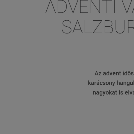
ADVENTI 
SALZBUR
Az advent idős
karácsony hangula
nagyokat is elv