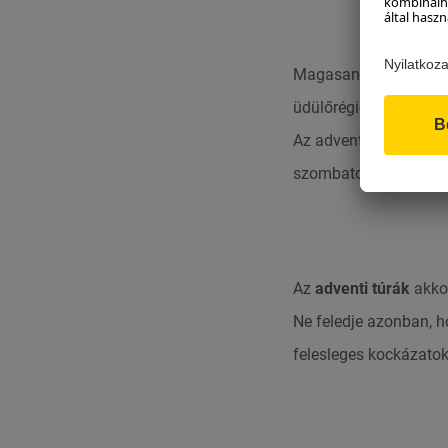
Magasan a hegyekben
üdülőrégióban,
1750 
Az adventi túrát
2024
szombaton és vasárn
Az
adventi túrák
akkor
Ne feledje azonban, h
felesleges kockázatok