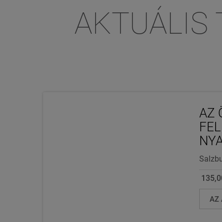
AKTUÁLIS 
AZ 
FEL
NY
Salzb
135,0
AZ