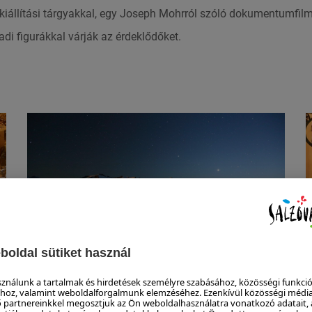
 kiállítási tárgyakkal, egy Joseph Mohrról szóló dokumentumfil
adi figurákkal várják az érdeklődőket.