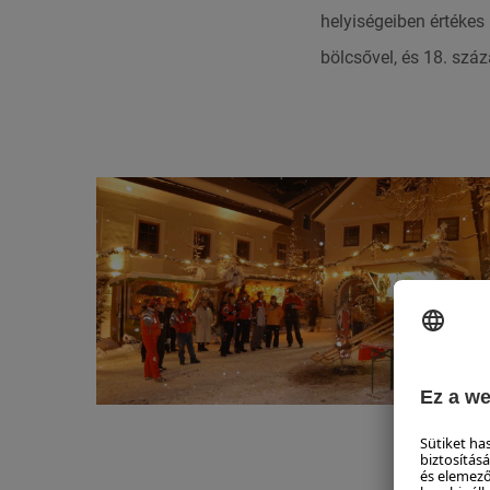
helyiségeiben értékes
bölcsővel, és 18. száz