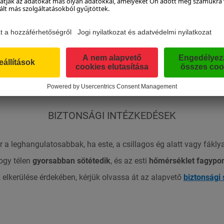
ADVENTI TÚRA A KATSCHBERG-EN
, az
érintetlen természetben
egy
varázslatos adventi túra
vár 
méteres
magasságban egy
hét kilométeres körtúrát
teljesíthetn
. november 2
9
-től 2024. december 25-ig
lehet megtenni, minde
ap délután
kettő óra és este fél kilenc
között.
BIZTONSÁGI INTÉZKEDÉSEK
 a leghangulatosabbak, ha este, a csillagos ég alatt vagy fákly
ogy télen
gyorsabban sötétedik
, és az esti
hőmérséklet fagypon
 elkerülése érdekében, kérjük olvassa át az alapvető
biztonsági