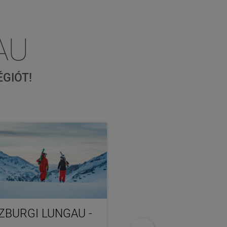
AU
GIÓT!
ZBURGI LUNGAU -
TÉLI CSALÁDI ÜD