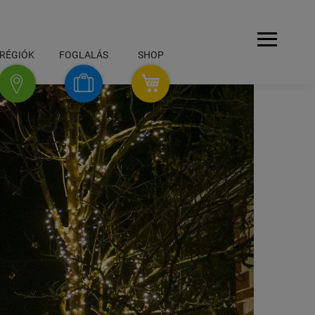
Navigáció
RÉGIÓK
FOGLALÁS
SHOP
SHOP
foglalás
régiók