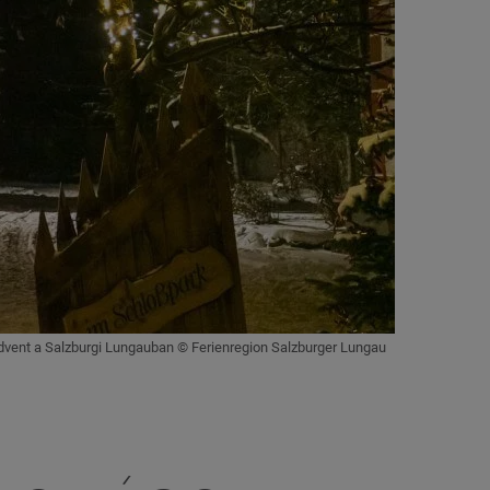
dvent a Salzburgi Lungauban © Ferienregion Salzburger Lungau