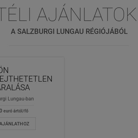
TÉLI AJÁNLATOK
A SALZBURGI LUNGAU RÉGIÓJÁBÓL
ÖN
EJTHETETLEN
ARALÁSA
urgi Lungau-ban
0
euró ártól/fő
 AJÁNLATHOZ