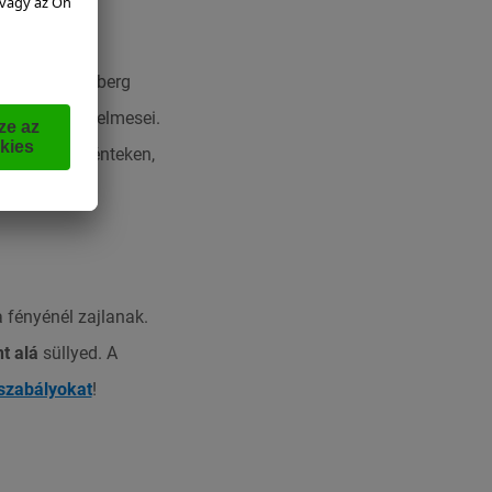
rád. A Katschberg
ek a téli szerelmesei.
n szerdán, pénteken,
a fényénél zajlanak.
t alá
süllyed. A
 szabályokat
!