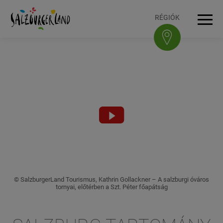
Accesskey
Accesskey
Accesskey
Accesskey
A tartalomhoz
A navigációhoz
Az oldal tetejére
A lábléchez
[3]
[0]
[1]
[2]
RÉGIÓK
Navi
Video
abspielen
© SalzburgerLand Tourismus, Kathrin Gollackner – A salzburgi óváros
tornyai, előtérben a Szt. Péter főapátság