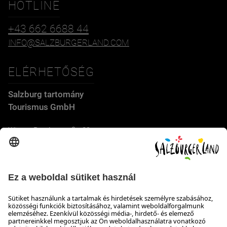
HOTLINE
+43 662 6688 44
INFO@SALZBURGERLAND.COM
ELÉRHETŐSÉG
Salzburg tartomány
Tourismus GmbH
Wiener Bundesstraße 23
5300 Hallwang
+43 662 6688 44
info@salzburgerland.com
NYITVATARTÁS
Várjuk jelentkezését