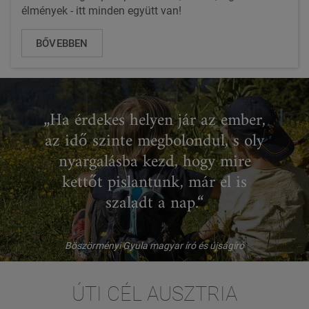
élmények - itt minden együtt van!
BŐVEBBEN
„Ha érdekes helyen jár az ember,
az idő szinte megbolondul, s oly
nyargalásba kezd, hogy mire
kettőt pislantunk, már el is
szaladt a nap.“
Böszörményi Gyula magyar író és újságíró
ÚTI CÉL AUSZTRIA