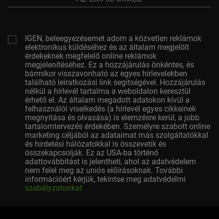
email
címed
IGEN, beleegyezésemet adom a közvetlen reklámok
elektronikus küldéséhez és az általam megjelölt
érdekeknek megfelelő online reklámok
megjelenítéséhez. Ez a hozzájárulás önkéntes, és
bármikor visszavonható az egyes hírlevelekben
található leiratkozási link segítségével. Hozzájárulás
nélkül a hírlevél tartalma a weboldalon keresztül
érhető el. Az általam megadott adatokon kívül a
felhasználói viselkedés (a hírlevél egyes cikkeinek
megnyitása és olvasása) is elemzésre kerül, a jobb
tartalomtervezés érdekében. Személyre szabott online
marketing céljából az adataimat más szolgáltatókkal
és hirdetési hálózatokkal is összevetik és
összekapcsolják. Ez az USA-ba történő
adattovábbítást is jelentheti, ahol az adatvédelem
nem felel meg az uniós előírásoknak. További
információért kérjük, tekintse meg adatvédelmi
szabályzatunkat