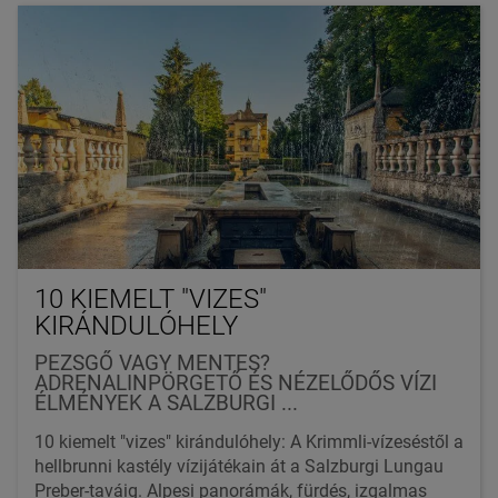
10 KIEMELT "VIZES"
KIRÁNDULÓHELY
PEZSGŐ VAGY MENTES?
ADRENALINPÖRGETŐ ÉS NÉZELŐDŐS VÍZI
ÉLMÉNYEK A SALZBURGI ...
10 kiemelt "vizes" kirándulóhely: A Krimmli-vízeséstől a
hellbrunni kastély vízijátékain át a Salzburgi Lungau
Preber-taváig. Alpesi panorámák, fürdés, izgalmas