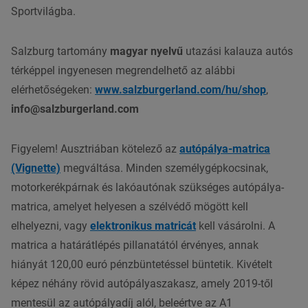
Sportvilágba.
Salzburg tartomány
magyar nyelvű
utazási kalauza autós
térképpel ingyenesen megrendelhető az alábbi
elérhetőségeken:
www.salzburgerland.com/hu/shop
,
info@salzburgerland.com
Figyelem! Ausztriában kötelező az
autópálya-matrica
(Vignette)
megváltása. Minden személygépkocsinak,
motorkerékpárnak és lakóautónak szükséges autópálya-
matrica, amelyet helyesen a szélvédő mögött kell
elhelyezni, vagy
elektronikus matricát
kell vásárolni. A
matrica a határátlépés pillanatától érvényes, annak
hiányát 120,00 euró pénzbüntetéssel büntetik. Kivételt
képez néhány rövid autópályaszakasz, amely 2019-től
mentesül az autópályadíj alól, beleértve az A1