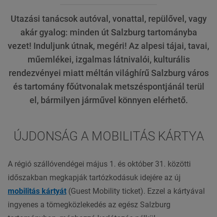
Utazási tanácsok autóval, vonattal, repülővel, vagy
akár gyalog: minden út Salzburg tartományba
vezet! Induljunk útnak, megéri! Az alpesi tájai, tavai,
műemlékei, izgalmas látnivalói, kulturális
rendezvényei miatt méltán világhírű Salzburg város
és tartomány főútvonalak metszéspontjánál terül
el, bármilyen járművel könnyen elérhető.
ÚJDONSÁG A MOBILITÁS KÁRTYA
A régió szállóvendégei május 1. és október 31. közötti
időszakban megkapják tartózkodásuk idejére az új
mobilitás kártyát
(Guest Mobility ticket). Ezzel a kártyával
ingyenes a tömegközlekedés az egész Salzburg