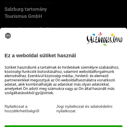
Salzburg tartomány
Tourismus GmbH
Wiener Bundesstraße 23
5300 Hallwang
+43 662 6688 44
info@salzburgerland.com
NYITVATARTÁS
Várjuk jelentkezését
Készséggel állunk rendelkezésére hétfőtől csütörtökig 8:00-
tól 17:30-ig, pénteken 8:00-tól 17:00-ig
Elérhetőség
Impresszum & Adatvédelem és a felelősség kizárása