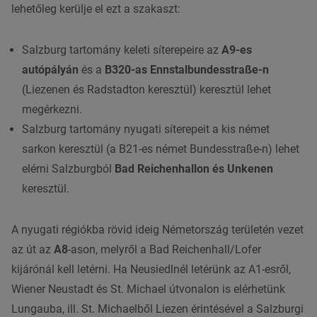
lehetőleg kerülje el ezt a szakaszt:
Salzburg tartomány keleti síterepeire az
A9-es
autópályán
és a
B320-as Ennstalbundesstraße-n
(Liezenen és Radstadton keresztül) keresztül lehet
megérkezni.
Salzburg tartomány nyugati síterepeit a kis német
sarkon keresztül (a B21-es német Bundesstraße-n) lehet
elérni Salzburgból
Bad Reichenhallon és Unkenen
keresztül.
A nyugati régiókba rövid ideig Németország területén vezet
az út az
A8
-ason, melyről a Bad Reichenhall/Lofer
kijárónál kell letérni. Ha Neusiedlnél letérünk az A1-esről,
Wiener Neustadt és St. Michael útvonalon is elérhetünk
Lungauba, ill. St. Michaelből Liezen érintésével a Salzburgi