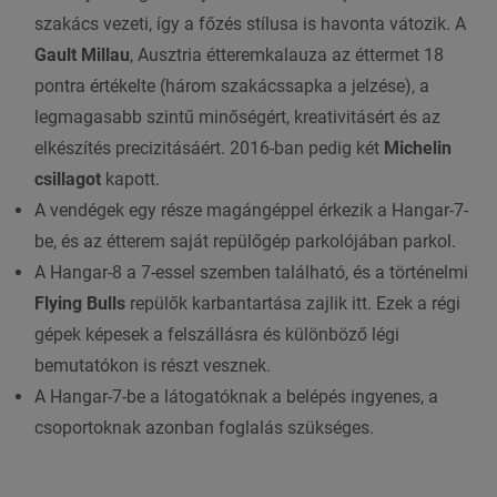
szakács vezeti, így a főzés stílusa is havonta vátozik. A
Gault Millau
, Ausztria étteremkalauza az éttermet 18
pontra értékelte (három szakácssapka a jelzése), a
legmagasabb szintű minőségért, kreativitásért és az
elkészítés precizitásáért. 2016-ban pedig két
Michelin
csillagot
kapott.
A vendégek egy része magángéppel érkezik a Hangar-7-
be, és az étterem saját repülőgép parkolójában parkol.
A Hangar-8 a 7-essel szemben található, és a történelmi
Flying Bulls
repülők karbantartása zajlik itt. Ezek a régi
gépek képesek a felszállásra és különböző légi
bemutatókon is részt vesznek.
A Hangar-7-be a látogatóknak a belépés ingyenes, a
csoportoknak azonban foglalás szükséges.