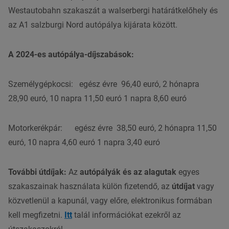
Westautobahn szakaszát a walserbergi határátkelőhely és
az A1 salzburgi Nord autópálya kijárata között.
A 2024-es autópálya-díjszabások:
Személygépkocsi: egész évre 96,40 euró, 2 hónapra
28,90 euró, 10 napra 11,50 euró 1 napra 8,60 euró
Motorkerékpár: egész évre 38,50 euró, 2 hónapra 11,50
euró, 10 napra 4,60 euró 1 napra 3,40 euró
További útdíjak:
Az
autópályák és az alagutak
egyes
szakaszainak használata külön fizetendő, az
útdíjat
vagy
közvetlenül a kapunál, vagy előre, elektronikus formában
kell megfizetni.
Itt
talál információkat ezekről az