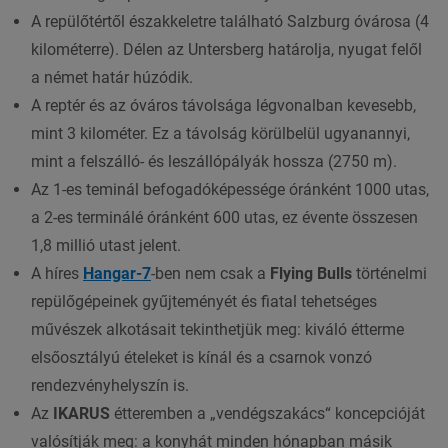
A repülőtértől északkeletre található Salzburg óvárosa (4
kilométerre). Délen az Untersberg határolja, nyugat felől
a német határ húzódik.
A reptér és az óváros távolsága légvonalban kevesebb,
mint 3 kilométer. Ez a távolság körülbelül ugyanannyi,
mint a felszálló- és leszállópályák hossza (2750 m).
Az 1-es teminál befogadóképessége óránként 1000 utas,
a 2-es terminálé óránként 600 utas, ez évente összesen
1,8 millió utast jelent.
A híres
Hangar-7
-ben nem csak a
Flying Bulls
történelmi
repülőgépeinek gyűjteményét és fiatal tehetséges
művészek alkotásait tekinthetjük meg: kiváló étterme
elsőosztályú ételeket is kínál és a csarnok vonzó
rendezvényhelyszín is.
Az
IKARUS
étteremben a „vendégszakács“ koncepcióját
valósítják meg: a konyhát minden hónapban másik