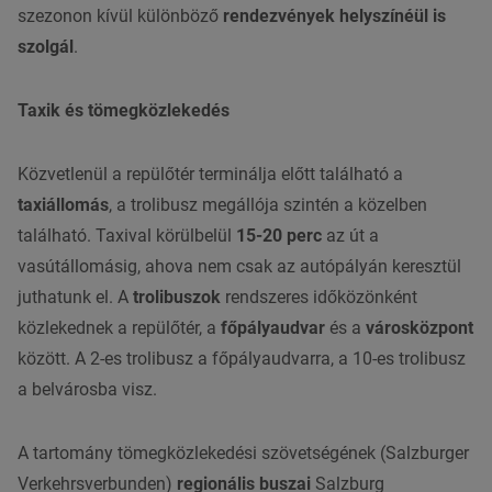
szezonon kívül különböző
rendezvények helyszínéül is
szolgál
.
Taxik és tömegközlekedés
Közvetlenül a repülőtér terminálja előtt található a
taxiállomás
, a trolibusz megállója szintén a közelben
található. Taxival körülbelül
15-20 perc
az út a
vasútállomásig, ahova nem csak az autópályán keresztül
juthatunk el. A
trolibuszok
rendszeres időközönként
közlekednek a repülőtér, a
főpályaudvar
és a
városközpont
között. A 2-es trolibusz a főpályaudvarra, a 10-es trolibusz
a belvárosba visz.
A tartomány tömegközlekedési szövetségének (Salzburger
Verkehrsverbunden)
regionális buszai
Salzburg