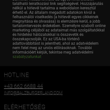
található leiratkozási link segítségével. Hozzájárulás
nélkül a hírlevél tartalma a weboldalon keresztül
érhető el. Az általam megadott adatokon kívül a
felhasználói viselkedés (a hírlevél egyes cikkeinek
megnyitása és olvasása) is elemzésre kerül, a jobb
tartalomtervezés érdekében. Személyre szabott online
marketing céljából az adataimat más szolgáltatókkal
és hirdetési hálózatokkal is összevetik és
összekapcsolják. Ez az USA-ba történő
adattovábbítást is jelentheti, ahol az adatvédelem
nem felel meg az uniós előírásoknak. További
információért kérjük, tekintse meg adatvédelmi
szabályzatunkat
HOTLINE
+43 662 6688 44
INFO@SALZBURGERLAND.COM
ELÉRHETŐSÉG