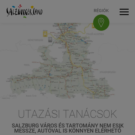
Accesskey
Accesskey
Accesskey
Accesskey
A tartalomhoz
A navigációhoz
Az oldal tetejére
A lábléchez
[3]
[0]
[1]
[2]
RÉGIÓK
Navi
UTAZÁSI TANÁCSOK
SALZBURG VÁROS ÉS TARTOMÁNY NEM ESIK
MESSZE, AUTÓVAL IS KÖNNYEN ELÉRHETŐ