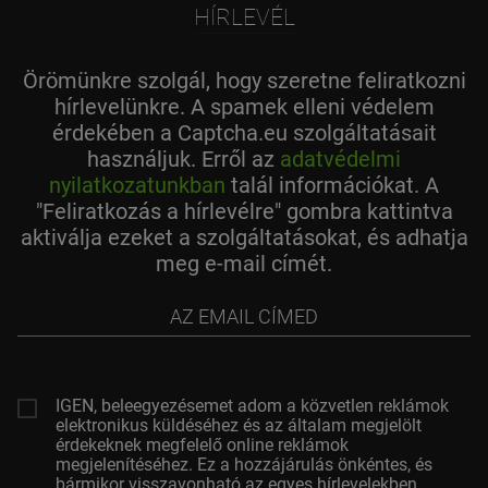
HÍRLEVÉL
Örömünkre szolgál, hogy szeretne feliratkozni
hírlevelünkre. A spamek elleni védelem
érdekében a Captcha.eu szolgáltatásait
használjuk. Erről az
adatvédelmi
nyilatkozatunkban
talál információkat. A
"Feliratkozás a hírlevélre" gombra kattintva
aktiválja ezeket a szolgáltatásokat, és adhatja
meg e-mail címét.
az
email
címed
IGEN, beleegyezésemet adom a közvetlen reklámok
elektronikus küldéséhez és az általam megjelölt
érdekeknek megfelelő online reklámok
megjelenítéséhez. Ez a hozzájárulás önkéntes, és
bármikor visszavonható az egyes hírlevelekben