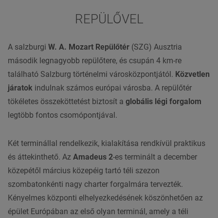
REPÜLŐVEL
A salzburgi
W. A. Mozart Repülőtér
(SZG) Ausztria
második legnagyobb repülőtere, és csupán 4 km-re
található Salzburg történelmi városközpontjától.
Közvetlen
járatok
indulnak számos európai városba. A repülőtér
tökéletes összeköttetést biztosít a
globális légi forgalom
legtöbb fontos csomópontjával.
Két terminállal rendelkezik, kialakítása rendkívül praktikus
és áttekinthető. Az
Amadeus 2
-es terminált a december
közepétől március közepéig tartó téli szezon
szombatonkénti nagy charter forgalmára tervezték.
Kényelmes központi elhelyezkedésének köszönhetően az
épület Európában az első olyan terminál, amely a téli