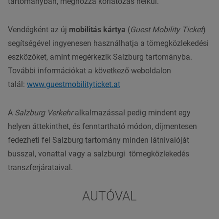
tartományban, méghozzá korlátozás nélkül.
Vendégként az új
mobilitás kártya
(
Guest Mobility Ticket
)
segítségével ingyenesen használhatja a tömegközlekedési
eszközöket, amint megérkezik Salzburg tartományba.
További információkat a következő weboldalon
talál:
www.guestmobilityticket.at
A
Salzburg Verkehr
alkalmazással pedig mindent egy
helyen áttekinthet, és fenntartható módon, díjmentesen
fedezheti fel Salzburg tartomány minden látnivalóját
busszal, vonattal vagy a salzburgi tömegközlekedés
transzferjárataival.
AUTÓVAL