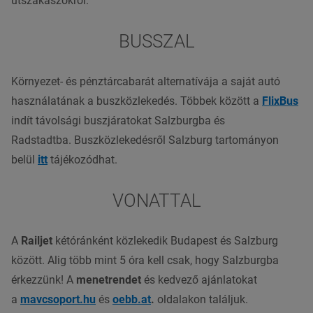
útszakaszokról.
BUSSZAL
Környezet- és pénztárcabarát alternatívája a saját autó
használatának a buszközlekedés. Többek között a
FlixBus
indít távolsági buszjáratokat Salzburgba és
Radstadtba. Buszközlekedésről Salzburg tartományon
belül
itt
tájékozódhat.
VONATTAL
A
Railjet
kétóránként közlekedik Budapest és Salzburg
között. Alig több mint 5 óra kell csak, hogy Salzburgba
érkezzünk! A
menetrendet
és kedvező ajánlatokat
a
mavcsoport.hu
és
oebb.at
.
oldalakon találjuk.