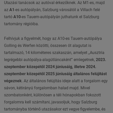
Utazási tanácsok az autóval érkezőknek. Az M1-es, majd
az
A1
-es autópályán, Salzburg városától a Villach felé
tartó
A10
-es Tauern-autópályán juthatunk el Salzburg
tartomány régióiba.
Felhívjuk a figyelmét, hogy az A10-es Tauern-autópálya
Golling és Werfen közötti, összesen öt alagutat is
tartalmazó, 14 kilométeres szakaszán, amelyet „Ausztria
legrégebbi autópálya-alagútláncaként” emlegetnek,
2023.
szeptember közepétől 2024 júniusáig, illetve 2024.
szeptember közepétől 2025 júniusáig általános felújítást
végeznek
. Az általános felújítás ideje alatt a forgalom egy
sávon, kétirányú forgalomban halad majd. Mivel
szombatonként, különösen a téli hónapokban fokozott
forgalomra kell számítani, javasoljuk, hogy Salzburg
tartományba történő utazásakor ezt vegye figyelembe, és