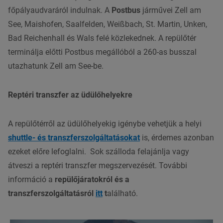
főpályaudvaráról indulnak. A
Postbus
járművei Zell am
See, Maishofen, Saalfelden, Weißbach, St. Martin, Unken,
Bad Reichenhall és Wals felé közlekednek. A repülőtér
terminálja előtti Postbus megállóból a 260-as busszal
utazhatunk Zell am See-be.
Reptéri transzfer az üdülőhelyekre
A repülőtérről az üdülőhelyekig igénybe vehetjük a helyi
shuttle- és transzferszolgáltatásokat
is, érdemes azonban
ezeket előre lefoglalni. Sok szálloda felajánlja vagy
átveszi a reptéri transzfer megszervezését. További
információ a
repülőjáratokról és a
transzferszolgáltatásról
itt
t
alálható.