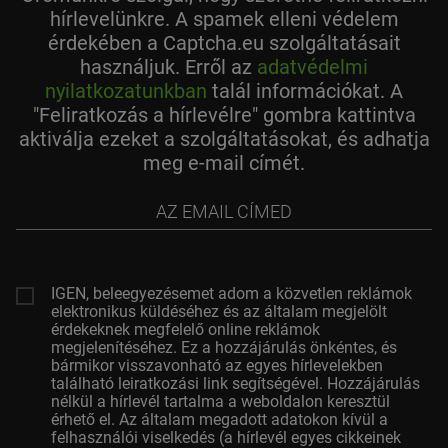
hírlevelünkre. A spamek elleni védelem
érdekében a Captcha.eu szolgáltatásait
használjuk. Erről az
adatvédelmi
nyilatkozatunkban
talál információkat. A
"Feliratkozás a hírlevélre" gombra kattintva
aktiválja ezeket a szolgáltatásokat, és adhatja
meg e-mail címét.
az
email
címed
IGEN, beleegyezésemet adom a közvetlen reklámok
elektronikus küldéséhez és az általam megjelölt
érdekeknek megfelelő online reklámok
megjelenítéséhez. Ez a hozzájárulás önkéntes, és
bármikor visszavonható az egyes hírlevelekben
található leiratkozási link segítségével. Hozzájárulás
nélkül a hírlevél tartalma a weboldalon keresztül
érhető el. Az általam megadott adatokon kívül a
felhasználói viselkedés (a hírlevél egyes cikkeinek