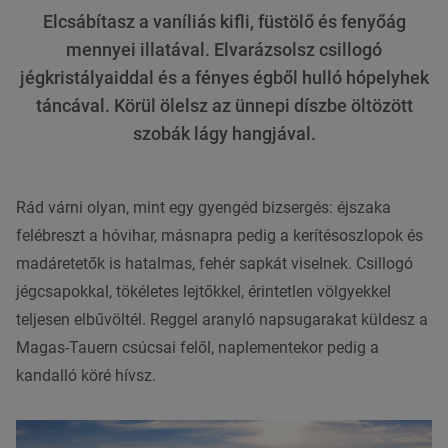
Elcsábítasz a vaníliás kifli, füstölő és fenyőág
mennyei illatával. Elvarázsolsz csillogó
jégkristályaiddal és a fényes égből hulló hópelyhek
táncával. Körül ölelsz az ünnepi díszbe öltözött
szobák lágy hangjával.
Rád várni olyan, mint egy gyengéd bizsergés: éjszaka
felébreszt a hóvihar, másnapra pedig a kerítésoszlopok és
madáretetők is hatalmas, fehér sapkát viselnek. Csillogó
jégcsapokkal, tökéletes lejtőkkel, érintetlen völgyekkel
teljesen elbűvöltél. Reggel aranyló napsugarakat küldesz a
Magas-Tauern csúcsai felől, naplementekor pedig a
kandalló köré hívsz.