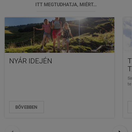
ITT MEGTUDHATJA, MIÉRT...
NYÁR IDEJÉN
T
Sa
te
BŐVEBBEN