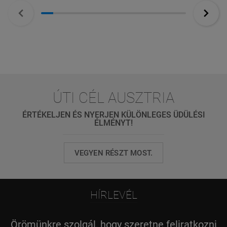
ÚTI CÉL AUSZTRIA
ÉRTÉKELJEN ÉS NYERJEN KÜLÖNLEGES ÜDÜLÉSI
ÉLMÉNYT!
VEGYEN RÉSZT MOST.
HÍRLEVÉL
Örömünkre szolgál, hogy szeretne feliratkozni