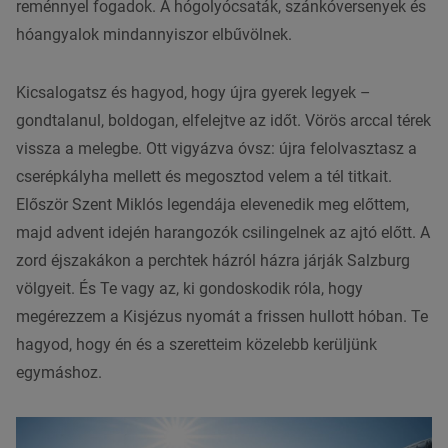
reménnyel fogadok. A hógolyócsaták, szánkóversenyek és
hóangyalok mindannyiszor elbűvölnek.
Kicsalogatsz és hagyod, hogy újra gyerek legyek –
gondtalanul, boldogan, elfelejtve az időt. Vörös arccal térek
vissza a melegbe. Ott vigyázva óvsz: újra felolvasztasz a
cserépkályha mellett és megosztod velem a tél titkait.
Először Szent Miklós legendája elevenedik meg előttem,
majd advent idején harangozók csilingelnek az ajtó előtt. A
zord éjszakákon a perchtek házról házra járják Salzburg
völgyeit. És Te vagy az, ki gondoskodik róla, hogy
megérezzem a Kisjézus nyomát a frissen hullott hóban. Te
hagyod, hogy én és a szeretteim közelebb kerüljünk
egymáshoz.