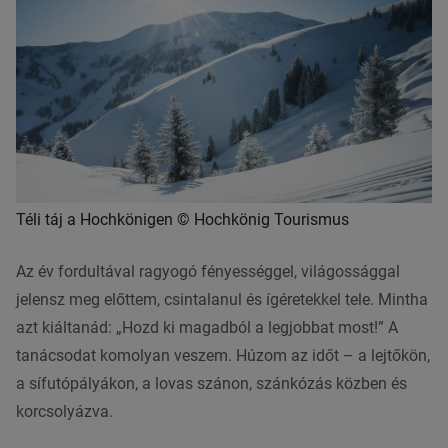
Téli táj a Hochkönigen © Hochkönig Tourismus
Az év fordultával ragyogó fényességgel, világossággal
jelensz meg előttem, csintalanul és ígéretekkel tele. Mintha
azt kiáltanád: „Hozd ki magadból a legjobbat most!” A
tanácsodat komolyan veszem. Húzom az időt – a lejtőkön,
a sífutópályákon, a lovas szánon, szánkózás közben és
korcsolyázva.