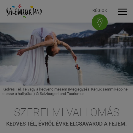
Accesskey
Accesskey
Accesskey
Accesskey
A tartalomhoz
A navigációhoz
Az oldal tetejére
A lábléchez
[3]
[0]
[1]
[2]
RÉGIÓK
Navi
Kedves Tél, Te vagy a kedvenc mesém (Megjegyzés: Kérjük semmiképp ne
etesse a hattyúkat) © SalzburgerLand Tourismus
SZERELMI VALLOMÁS
KEDVES TÉL, ÉVRŐL ÉVRE ELCSAVAROD A FEJEM.