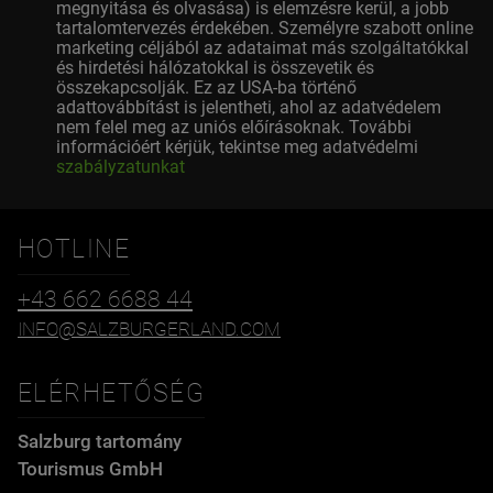
megnyitása és olvasása) is elemzésre kerül, a jobb
tartalomtervezés érdekében. Személyre szabott online
marketing céljából az adataimat más szolgáltatókkal
és hirdetési hálózatokkal is összevetik és
összekapcsolják. Ez az USA-ba történő
adattovábbítást is jelentheti, ahol az adatvédelem
nem felel meg az uniós előírásoknak. További
információért kérjük, tekintse meg adatvédelmi
szabályzatunkat
HOTLINE
+43 662 6688 44
INFO@SALZBURGERLAND.COM
ELÉRHETŐSÉG
Salzburg tartomány
Tourismus GmbH