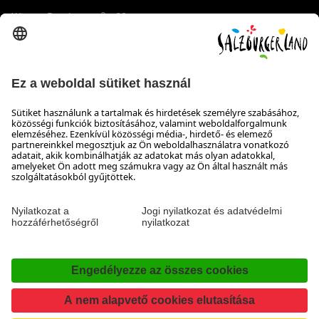
Wiener Bundesstraße 23
5300 Hallwang
+43 662 6688 44
info@salzburgerland.com
NYITVATARTÁS
Várjuk jelentkezését
Készséggel állunk rendelkezésére hétfőtől csütörtökig 8:00-
tól 17:30-ig, pénteken 8:00-tól 17:00-ig
Elérhetőség
Impresszum & Adatvédelem és a felelősség kizárása
Nyilatkozat a hozzáférhetőségről