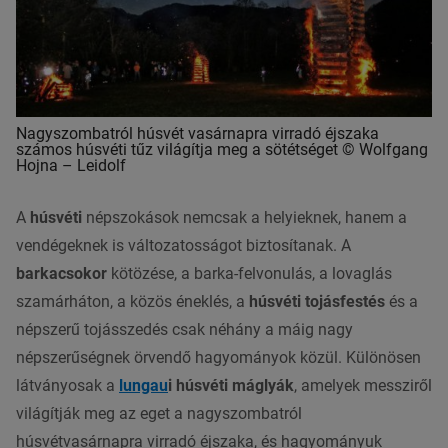
Nagyszombatról húsvét vasárnapra virradó éjszaka
számos húsvéti tűz világítja meg a sötétséget © Wolfgang
Hojna – Leidolf
A
húsvéti
népszokások nemcsak a helyieknek, hanem a
vendégeknek is változatosságot biztosítanak. A
barkacsokor
kötözése, a barka-felvonulás, a lovaglás
szamárháton, a közös éneklés, a
húsvéti tojásfestés
és a
népszerű tojásszedés csak néhány a máig nagy
népszerűségnek örvendő hagyományok közül. Különösen
látványosak a
lungau
i húsvéti máglyák
, amelyek messziről
világítják meg az eget a nagyszombatról
húsvétvasárnapra virradó éjszaka, és hagyományuk