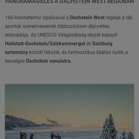
PANORÁMASÍELÉS A DACHSTEIN WEST RÉGIÓBAN
160 kilométernyi sípályával a
Dachstein West
régiója a téli
sportok szerelmeseinek többszörösen díjnyertes
eldorádója. Az UNESCO Világörökség részét képező
Hallstatt-Dachstein/Salzkammergut
és
Salzburg
tartomány
között fekszik, és fantasztikus kilátás nyílik a
fenséges
Dachstein vonulatra
.