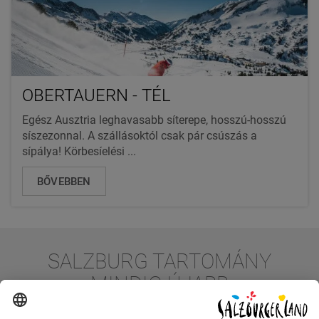
OBERTAUERN - TÉL
Egész Ausztria leghavasabb síterepe, hosszú-hosszú
síszezonnal. A szállásoktól csak pár csúszás a
sípálya! Körbesíelési ...
BŐVEBBEN
SALZBURG TARTOMÁNY
MINDIG ÚJABB
MEGLEPETÉSEKKEL SZOLGÁL!