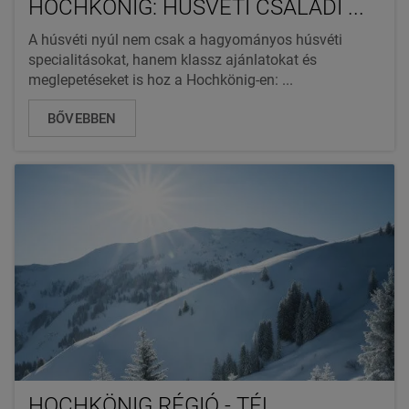
HOCHKÖNIG: HÚSVÉTI CSALÁDI ...
A húsvéti nyúl nem csak a hagyományos húsvéti
specialitásokat, hanem klassz ajánlatokat és
meglepetéseket is hoz a Hochkönig-en: ...
BŐVEBBEN
HOCHKÖNIG RÉGIÓ - TÉL