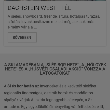
DACHSTEIN WEST - TÉL
A síelés, snowboard, freeride, sítúra, hótalpas túrázás,
sífutás, lovaskocsikázás mellett még sok-sok más
élmény várja a ...
BŐVEBBEN
A SKI AMADÉBAN A „SÍ ÉS BOR HETE”, A „HÖLGYEK
HETE” ÉS A „HÚSVÉTI CSALÁDI AKCIÓ” VONZZA A
LÁTOGATÓKAT
A
Sí és bor hetén
az ínyenceket és a kedvtelő síelőket
regionális finomságok, osztrák borok és csodálatos
sípályák várják Ausztria legnagyobb síterepén, a Ski
amadé-n. Egy egyedülálló élményvilág vár felfedezésre itt,