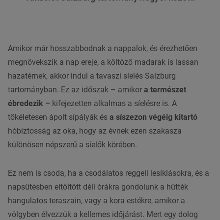
Amikor már hosszabbodnak a nappalok, és érezhetően
megnövekszik a nap ereje, a költöző madarak is lassan
hazatérnek, akkor indul a tavaszi síelés Salzburg
tartományban. Ez az időszak – amikor
a természet
ébredezik –
kifejezetten alkalmas a síelésre is. A
tökéletesen ápolt sípályák és
a síszezon végéig kitartó
hóbiztosság az oka, hogy az évnek ezen szakasza
különösen népszerű a síelők körében.
Ez nem is csoda, ha a csodálatos reggeli lesiklásokra, és a
napsütésben eltöltött déli órákra gondolunk a hütték
hangulatos teraszain, vagy a kora estékre, amikor a
völgyben élvezzük a kellemes időjárást. Mert egy dolog