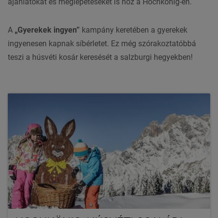
ajánlatokat és meglepetéseket is hoz a Hochkönig-en.
A
„Gyerekek ingyen”
kampány keretében a gyerekek
ingyenesen kapnak síbérletet. Ez még szórakoztatóbbá
teszi a húsvéti kosár keresését a salzburgi hegyekben!