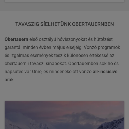
TAVASZIG SÍELHETÜNK OBERTAUERNBEN
Obertauern
első osztályú hóviszonyokat és hüttézést
garantál minden évben május elsejéig. Vonzó programok
és izgalmas események teszik különösen értékessé az
obertauern-i tavaszi sínapokat. Obertauernben sok hó és
napsütés vár Önre, és mindenekelőtt vonzó
all-inclusive
árak.