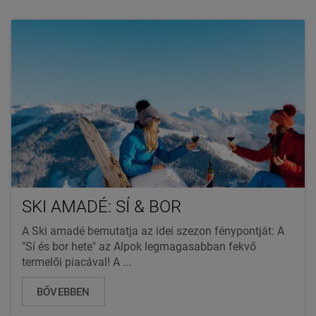
SKI AMADÉ: SÍ & BOR
A Ski amadé bemutatja az idei szezon fénypontját: A
"Sí és bor hete" az Alpok legmagasabban fekvő
termelői piacával! A ...
BŐVEBBEN