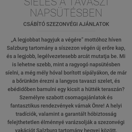
SÍELÉS A TAVASZI
NAPSÜTÉSBEN
CSÁBÍTÓ SZEZONVÉGI AJÁNLATOK
„A legjobbat hagyjuk a végére” mottóhoz híven
Salzburg tartomány a síszezon végén új erőre kap,
és a legjobb, legélvezetesebb arcát mutatja be. Mi
is lehetne szebb, mint a ragyogó napsütésben
síelni, a még mély hóval borított sípályákon, de már
a bőrünkön érezni a langyos tavaszi szelet, és
ebédidőben barnulni egy kicsit a hütték teraszán?
Személyre szabott csomagajánlatok és
fantasztikus rendezvények várnak Önre! A helyi
tradíciók, valamint a garantált hóbiztosság
felejthetetlen élménnyé varázsolják a szezonvégi
vakációt Salzburg tartomány hegyei között.