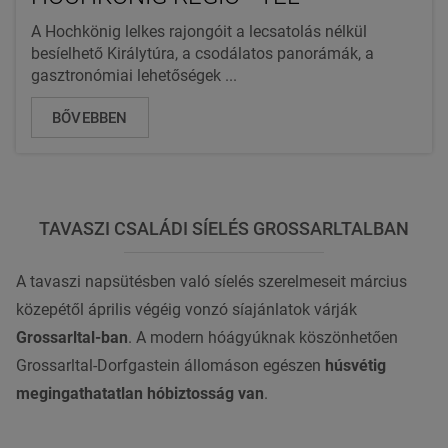
A Hochkönig lelkes rajongóit a lecsatolás nélkül
besíelhető Királytúra, a csodálatos panorámák, a
gasztronómiai lehetőségek ...
BŐVEBBEN
TAVASZI CSALÁDI SÍELÉS GROSSARLTALBAN
A tavaszi napsütésben való síelés szerelmeseit március
közepétől április végéig vonzó síajánlatok várják
Grossarltal-ban
. A modern hóágyúknak köszönhetően
Grossarltal-Dorfgastein állomáson egészen
húsvétig
megingathatatlan hóbiztosság van
.