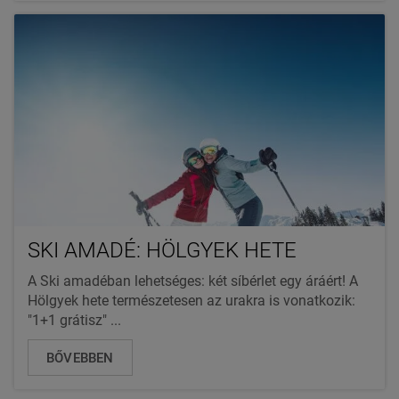
SKI AMADÉ: HÖLGYEK HETE
A Ski amadéban lehetséges: két síbérlet egy áráért! A
Hölgyek hete természetesen az urakra is vonatkozik:
"1+1 grátisz" ...
BŐVEBBEN