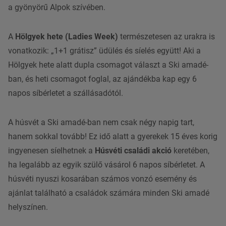
a gyönyörű Alpok szívében.
A
Hölgyek hete
(Ladies Week)
természetesen az urakra is
vonatkozik: „1+1 grátisz” üdülés és síelés együtt! Aki a
Hölgyek hete alatt dupla csomagot választ a Ski amadé-
ban, és heti csomagot foglal, az ajándékba kap egy 6
napos síbérletet a szállásadótól.
A húsvét a Ski amadé-ban nem csak négy napig tart,
hanem sokkal tovább! Ez idő alatt a gyerekek 15 éves korig
ingyenesen síelhetnek a
Húsvéti családi akció
keretében,
ha legalább az egyik szülő vásárol 6 napos síbérletet. A
húsvéti nyuszi kosarában számos vonzó esemény és
ajánlat található a családok számára minden Ski amadé
helyszínen.