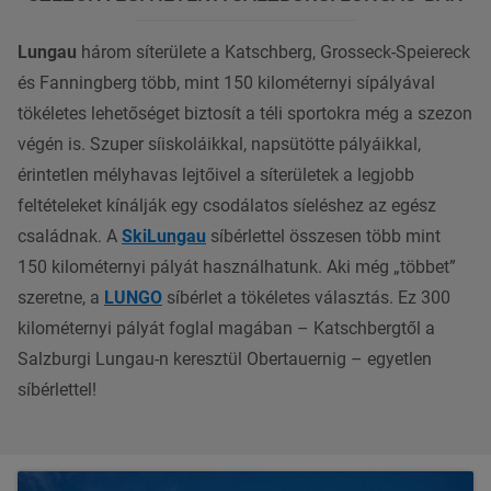
Lungau
három síterülete a Katschberg, Grosseck-Speiereck
és Fanningberg több, mint 150 kilométernyi sípályával
tökéletes lehetőséget biztosít a téli sportokra még a szezon
végén is. Szuper síiskoláikkal, napsütötte pályáikkal,
érintetlen mélyhavas lejtőivel a síterületek a legjobb
feltételeket kínálják egy csodálatos síeléshez az egész
családnak. A
SkiLungau
síbérlettel összesen több mint
150 kilométernyi pályát használhatunk. Aki még „többet”
szeretne, a
LUNGO
síbérlet a tökéletes választás. Ez 300
kilométernyi pályát foglal magában – Katschbergtől a
Salzburgi Lungau-n keresztül Obertauernig – egyetlen
síbérlettel!