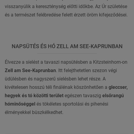
visszanyúlik a kereszténység előtti időkbe. Az Úr születése
és a természet felébredése felett érzett öröm kifejeződései.
NAPSÜTÉS ÉS HÓ ZELL AM SEE-KAPRUNBAN
Élvezze a síelést a tavaszi napsütésben a Kitzsteinhorn-on
Zell am See-Kaprunban
. Itt felejthetetlen szezon végi
üdülésben és nagyszerű síelésben lehet része. A
kivételesen hosszú téli finálénak köszönhetően a
gleccser,
hegyek és tó közötti terület
egészen tavaszig
elsőrangú
hóminőséggel
és tökéletes sportolási és pihenési
élményekkel büszkélkedhet.