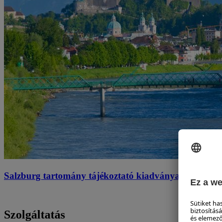
Salzburg tartomány tájékoztató kiadványai
Szolgáltatás