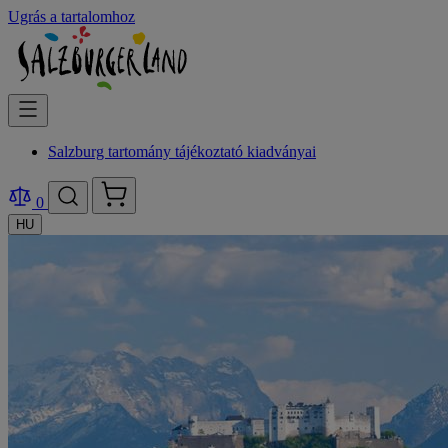
Ugrás a tartalomhoz
Salzburg tartomány tájékoztató kiadványai
0
HU