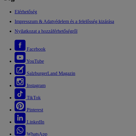
Elérhetőség
Impresszum & Adatvédelem és a felelősség kizárása
Nyilatkozat a hozzáférhetőségről
Facebook
YouTube
SalzburgerLand Magazin
Instagram
TikTok
Pinterest
LinkedIn
WhatsApp