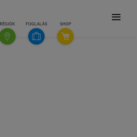
Navigáció
RÉGIÓK
FOGLALÁS
SHOP
SHOP
foglalás
régiók