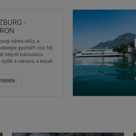
ZBURG -
RON
burgi várba sikló, a
bergre gyorslift visz föl.
t helyről bámulatos
 nyílik a városra, a közeli
VEBBEN