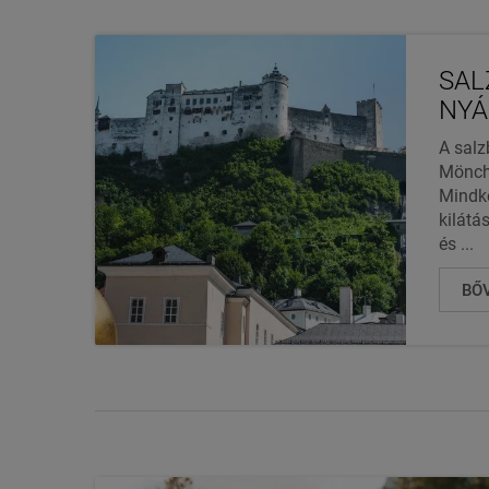
SAL
NYÁ
A salz
Mönchs
Mindké
kilátás
és ...
BŐ