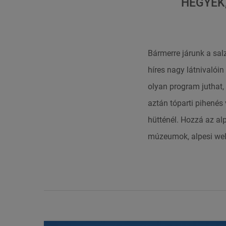
HEGYEK
Bármerre járunk a sal
híres nagy látnivalói
olyan program juthat,
aztán tóparti pihenés 
hütténél. Hozzá az al
múzeumok, alpesi wel