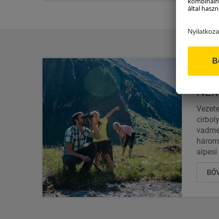
MAG
NEM
Vezete
cirbol
vadmeg
hároml
alpesi
BŐ