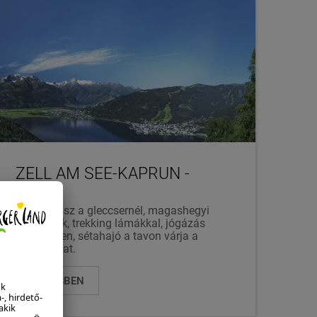
ZELL AM SEE-KAPRUN -
NYÁR
Kilátóterasz a gleccsernél, magashegyi
víztározók, trekking lámákkal, jógázás
alpesi réten, sétahajó a tavon várja a
látogatókat.
BŐVEBBEN