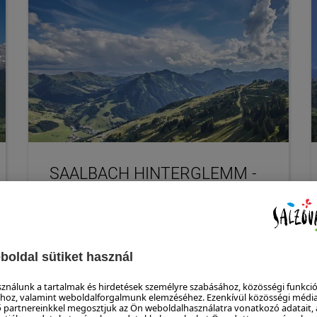
SAALBACH HINTERGLEMM -
NYÁR
Terepfutás, Seven Summits, családi
nyaralás, hüttézés! Bringával a természetes
és épített hegyi utakon, hosszabb túrák e-
bringával.
BŐVEBBEN