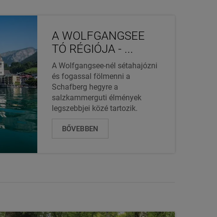
A WOLFGANGSEE
TÓ RÉGIÓJA - ...
A Wolfgangsee-nél sétahajózni
és fogassal fölmenni a
Schafberg hegyre a
salzkammerguti élmények
legszebbjei közé tartozik.
BŐVEBBEN