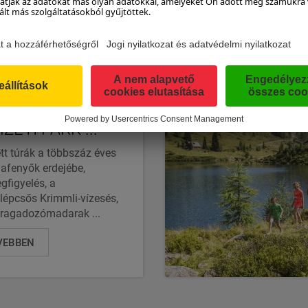
AS-TAUERN
ZETI PARK ...
tt túrák a többszáz éves
yafenyők erdejébe,
figyelés, a
épcsős Krimmli-vízesés,
 ragadozómadarak ...
VEBBEN