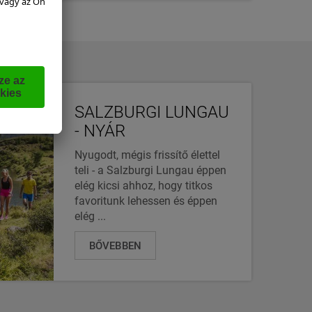
SALZBURGI LUNGAU
- NYÁR
Nyugodt, mégis frissítő élettel
teli - a Salzburgi Lungau éppen
elég kicsi ahhoz, hogy titkos
favoritunk lehessen és éppen
elég ...
BŐVEBBEN