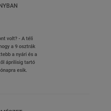
ÁNYBAN
t volt? - A téli
hogy a 9 osztrák
tebb a nyári és a
 áprilisig tartó
hónapra esik.