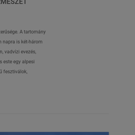
RMÉSZET
zerűsége. A tartomány
n napra is két-három
, vadvízi evezés,
s este egy alpesi
 fesztiválok,