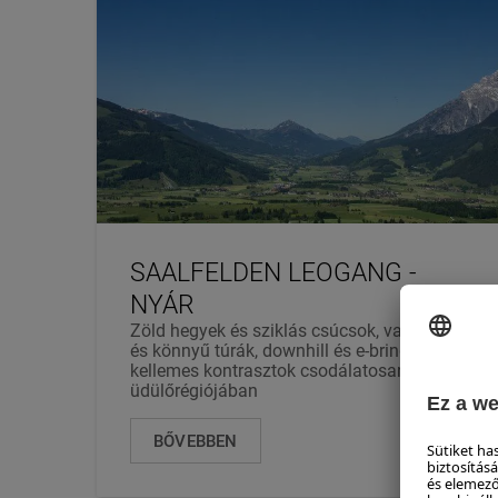
SAALFELDEN LEOGANG -
NYÁR
Zöld hegyek és sziklás csúcsok, vasalt utak
és könnyű túrák, downhill és e-bringa – a
kellemes kontrasztok csodálatosan szép
üdülőrégiójában
BŐVEBBEN