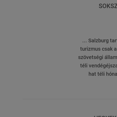
SOKSZ
... Salzburg ta
turizmus csak a
szövetségi állam
téli vendégéjsz
hat téli hón