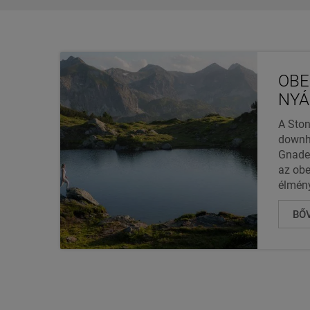
OBE
NYÁ
A Ston
downhi
Gnade
az obe
élmény
BŐ