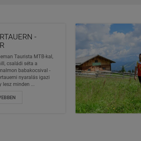
RTAUERN -
R
eman Taurista MTB-kal,
ll, családi séta a
nalmon babakocsival -
rtauerni nyaralás igazi
 lesz minden ...
VEBBEN