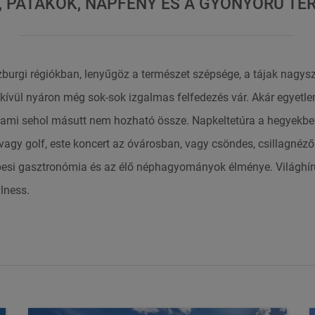
, PATAKOK, NAPFÉNY ÉS A GYÖNYÖRŰ TE
zburgi régiókban, lenyűgöz a természet szépsége, a tájak nagys
n kívül nyáron még sok-sok izgalmas felfedezés vár. Akár egyetle
 ami sehol másutt nem hozható össze. Napkeltetúra a hegyekben
vagy golf, este koncert az óvárosban, vagy csöndes, csillagnéző
pesi gasztronómia és az élő néphagyományok élménye. Világhírű
lness.