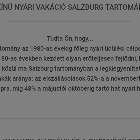
ÍNŰ NYÁRI VAKÁCIÓ SALZBURG TARTOM
Tudta Ön, hogy...
rtomány az 1980-as évekig főleg nyári üdülési célpon
 80-as években kezdett olyan erőteljesen fejlődni, 
 közül ma Salzburg tartományban a legkiegyenlítet
akák aránya: az elszállásolások 52%-a a novembertől
apra, míg 48% a májustól októberig tartó hat nyári 