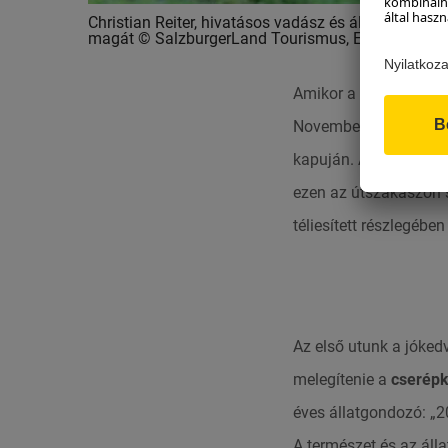
Christian Reiter, hivatásos vadász és állatgondozó
magát © SalzburgerLand Tourismus, Edith Danzer
Amikor a
hivatásos v
Novembertől májusig á
kapuján. A tél közep
ezen az útszakaszon s
téliesített részlegében
Az első utunk a jóke
melegítenie a
cserépk
éves állatgondozó: 
A természet és az áll