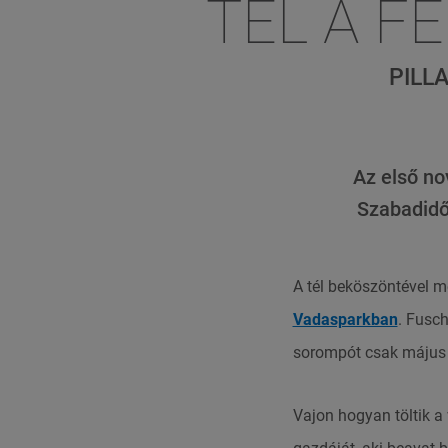
TÉL A F
PILL
Az első no
Szabadidőp
A tél beköszöntével m
Vadasparkban
. Fusch
sorompót csak május e
Vajon hogyan töltik a 