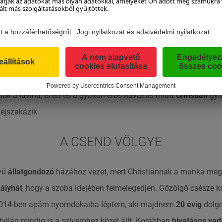
 novembertől májusig az egyetlen kétlábú, aki a Grocknerstraße 
adász
és állatgondozó „az ő” állatairól kezd beszélni, mosoly ül 
ltalában ő az egyetlen kétlábú, aki gyakran küzdi át magát a
G
én a vadaspark csak
skidoo
-val érhető el. A napi ideutazás szám
ok a lavina, ezért és a gyakori erős havazás miatt
Christian
gya
 éjszakázik.
A CSEND VÖLGYE
dvű
állatgondozó
házához vezet, mert Christiannak a munka megke
ályhát
, hogy a szoba idejében felmelegedjen. Gőzölgő csésze k
„2014-ben apám nyomdokaiba léptem, aki majdnem
20 évig
dolgo
atvilág mindig is a szívemhez közel állt. Korábban
hivatásos vad