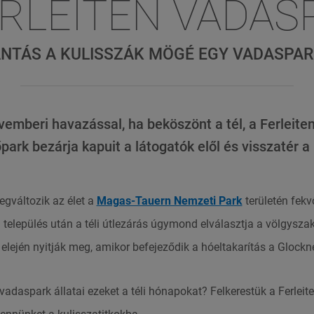
ERLEITEN VADA
ANTÁS A KULISSZÁK MÖGÉ EGY VADASPA
vemberi havazással, ha beköszönt a tél, a Ferleite
ark bezárja kapuit a látogatók elől és visszatér 
egváltozik az élet a
Magas-Tauern Nemzeti Park
területén fek
 település után a téli útlezárás úgymond elválasztja a völgyszak
lején nyitják meg, amikor befejeződik a hóeltakarítás a Glockne
vadaspark állatai ezeket a téli hónapokat? Felkerestük a Ferlei