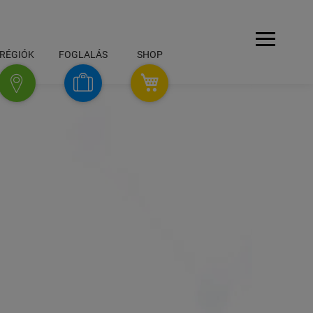
Navigáció
RÉGIÓK
FOGLALÁS
SHOP
SHOP
foglalás
régiók