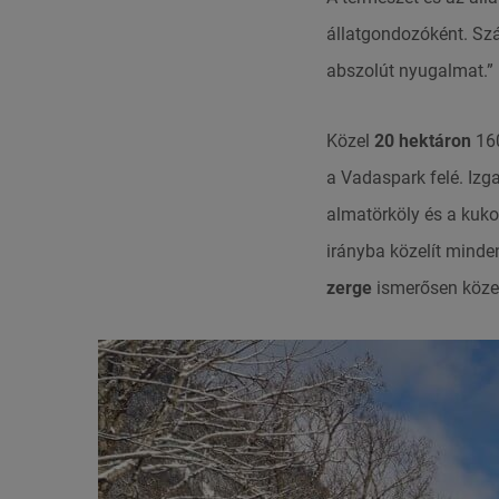
állatgondozóként. Sz
abszolút nyugalmat.”
Közel
20 hektáron
160
a Vadaspark felé. Izga
almatörköly és a kuko
irányba közelít mind
zerge
ismerősen közel