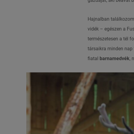
gazdáját, aki beavat 
Hajnalban találkozom 
vidék – egészen a Fusc
természetesen a tél f
társaikra minden nap 
fiatal
barnamedvék
, 