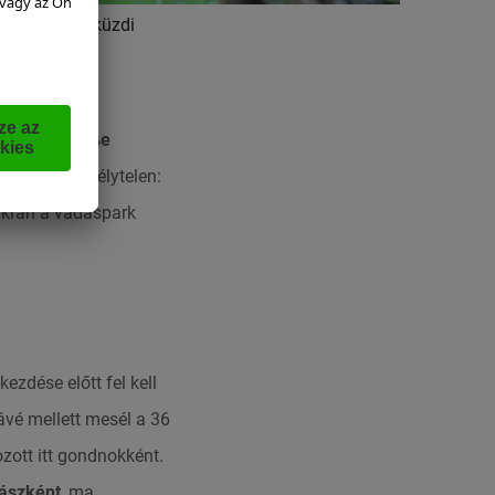
kapujánál átküzdi
az arcára.
locknerstraße
ára nem veszélytelen:
kran a vadaspark
zdése előtt fel kell
ávé mellett mesél a 36
zott itt gondnokként.
ászként
, ma