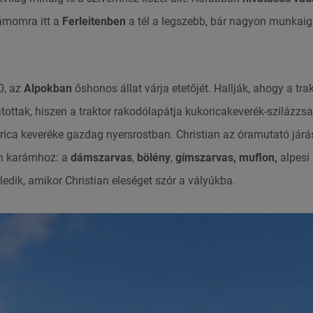
ámomra itt a
Ferleitenben
a tél a legszebb, bár nagyon munkai
, az
Alpokban
őshonos állat várja etetőjét. Hallják, ahogy a tra
tottak, hiszen a traktor rakodólapátja kukoricakeverék-szilázzsal
rica keveréke gazdag nyersrostban. Christian az óramutató já
en karámhoz: a
dámszarvas
,
bölény
,
gímszarvas, muflon,
alpesi
edik, amikor Christian eleséget szór a vályúkba.