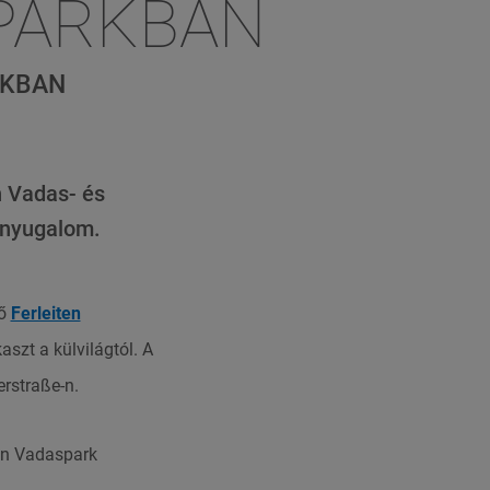
SPARKBAN
RKBAN
n Vadas- és
a nyugalom.
vő
Ferleiten
aszt a külvilágtól. A
rstraße-n.
ten Vadaspark