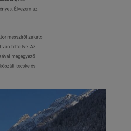
gényes. Élvezem az
ktor messziről zakatol
 van feltöltve. Az
rásával megegyező
 kőszáli kecske és