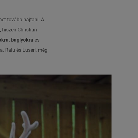
het tovább hajtani. A
, hiszen Christian
okra, baglyokra
és
a. Ralu és Luserl, még