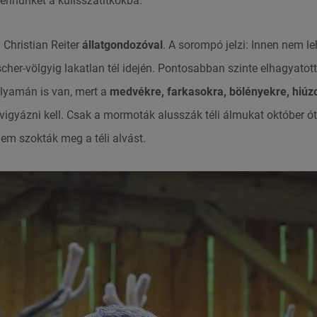
bennünket a kulisszatitkokba.
Christian Reiter
állatgondozóval
. A sorompó jelzi: Innen nem le
her-völgyig lakatlan tél idején. Pontosabban szinte elhagyatott
olyamán is van, mert a
medvékre, farkasokra, bölényekre, hiúz
vigyázni kell. Csak a mormoták alusszák téli álmukat október ót
nem szokták meg a téli alvást.