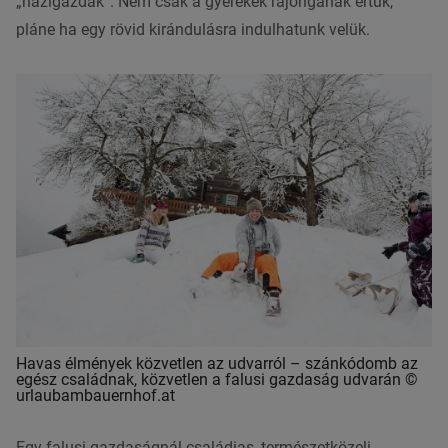
„házigazdák”. Nem csak a gyerekek rajonganak értük,
pláne ha egy rövid kirándulásra indulhatunk velük.
Havas élmények közvetlen az udvarról – szánkódomb az
egész családnak, közvetlen a falusi gazdaság udvarán ©
urlaubambauernhof.at
Egy falusi gazdaságnál családias, természetközeli