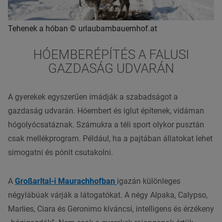
Tehenek a hóban © urlaubambauernhof.at
HÓEMBERÉPÍTÉS A FALUSI
GAZDASÁG UDVARÁN
A gyerekek egyszerűen imádják a szabadságot a
gazdaság udvarán. Hóembert és iglut építenek, vidáman
hógolyócsatáznak. Számukra a téli sport olykor pusztán
csak mellékprogram. Például, ha a pajtában állatokat lehet
simogatni és pónit csutakolni.
A
Großarltal-i Maurachhofban
igazán különleges
négylábúak várják a látogatókat. A négy Alpaka, Calypso,
Marlies, Ciara és Geronimo kíváncsi, intelligens és érzékeny