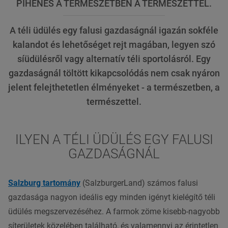
PIHENÉS A TERMÉSZETBEN A TERMÉSZETTEL.
A téli üdülés egy falusi gazdaságnál igazán sokféle
kalandot és lehetőséget rejt magában, legyen szó
síüdülésről vagy alternatív téli sportolásról. Egy
gazdaságnál töltött kikapcsolódás nem csak nyáron
jelent felejthetetlen élményeket - a természetben, a
természettel.
ILYEN A TÉLI ÜDÜLÉS EGY FALUSI
GAZDASÁGNÁL
Salzburg tartomány
(SalzburgerLand) számos falusi
gazdasága nagyon ideális egy minden igényt kielégítő téli
üdülés megszervezéséhez. A farmok zöme kisebb-nagyobb
síterületek közelében található, és valamennyi az érintetlen