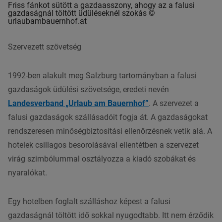
Friss fánkot sütött a gazdaasszony, ahogy az a falusi
gazdaságnál töltött üdüléseknél szokás ©
urlaubambauernhof.at
Szervezett szövetség
1992-ben alakult meg Salzburg tartományban a falusi
gazdaságok üdülési szövetsége, eredeti nevén
Landesverband „Urlaub am Bauernhof”
. A szervezet a
falusi gazdaságok szállásadóit fogja át. A gazdaságokat
rendszeresen minőségbiztosítási ellenőrzésnek vetik alá. A
hotelek csillagos besorolásával ellentétben a szervezet
virág szimbólummal osztályozza a kiadó szobákat és
nyaralókat.
Egy hotelben foglalt szálláshoz képest a falusi
gazdaságnál töltött idő sokkal nyugodtabb. Itt nem érződik