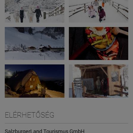
ELÉRHETŐSÉG
SalzburgerLand Tourismus GmbH