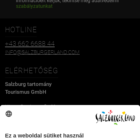
információért kérjük, tekintse meg adatvédelmi
szabályzatunkat
HOTLINE
+43 662 6688 44
INFO@SALZBURGERLAND.COM
ELÉRHETŐSÉG
Salzburg tartomány
Tourismus GmbH
Wiener Bundesstraße 23
5300 Hallwang
+43 662 6688 44
info@salzburgerland.com