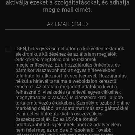
aktiválja ezeket a szolgáltatásokat, és adhatja
meg e-mail címét.
az
email
címed
IGEN, beleegyezésemet adom a közvetlen reklámok
elektronikus küldéséhez és az általam megjelölt
érdekeknek megfelelő online reklámok
megjelenítéséhez. Ez a hozzájárulás önkéntes, és
bármikor visszavonható az egyes hírlevelekben
található leiratkozási link segítségével. Hozzájárulás
nélkül a hírlevél tartalma a weboldalon keresztül
érhető el. Az általam megadott adatokon kívül a
felhasználói viselkedés (a hírlevél egyes cikkeinek
megnyitása és olvasása) is elemzésre kerül, a jobb
tartalomtervezés érdekében. Személyre szabott online
marketing céljából az adataimat más szolgáltatókkal
és hirdetési hálózatokkal is összevetik és
összekapcsolják. Ez az USA-ba történő
adattovábbítást is jelentheti, ahol az adatvédelem
nem felel meg az uniós előírásoknak. További