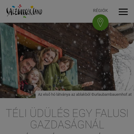
Accesskey
Accesskey
Accesskey
Accesskey
A tartalomhoz
A navigációhoz
Az oldal tetejére
A lábléchez
[3]
[0]
[1]
[2]
RÉGIÓK
Navi
Az első hó látványa az ablakból ©urlaubambauernhof.at
TÉLI ÜDÜLÉS EGY FALUSI
GAZDASÁGNÁL