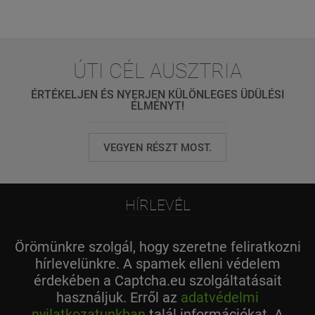
ÚTI CÉL AUSZTRIA
ÉRTÉKELJEN ÉS NYERJEN KÜLÖNLEGES ÜDÜLÉSI
ÉLMÉNYT!
VEGYEN RÉSZT MOST.
HÍRLEVÉL
Örömünkre szolgál, hogy szeretne feliratkozni
hírlevelünkre. A spamek elleni védelem
érdekében a Captcha.eu szolgáltatásait
használjuk. Erről az
adatvédelmi
nyilatkozatunkban
talál információkat. A