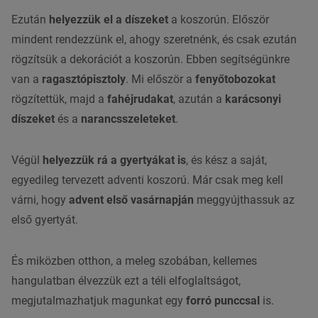
Ezután
helyezzük el a díszeket
a koszorún. Először
mindent rendezzünk el, ahogy szeretnénk, és csak ezután
rögzítsük a dekorációt a koszorún. Ebben segítségünkre
van a
ragasztópisztoly
. Mi először a
fenyőtobozokat
rögzítettük, majd a
fahéjrudakat
, azután a
karácsonyi
díszeket
és a
narancsszeleteket
.
Végül
helyezzük rá a
gyertyákat is
, és kész a saját,
egyedileg tervezett adventi koszorú. Már csak meg kell
várni, hogy
advent első vasárnapján
meggyújthassuk az
első gyertyát.
És miközben otthon, a meleg szobában, kellemes
hangulatban élvezzük ezt a téli elfoglaltságot,
megjutalmazhatjuk magunkat egy
forró punccsal
is.