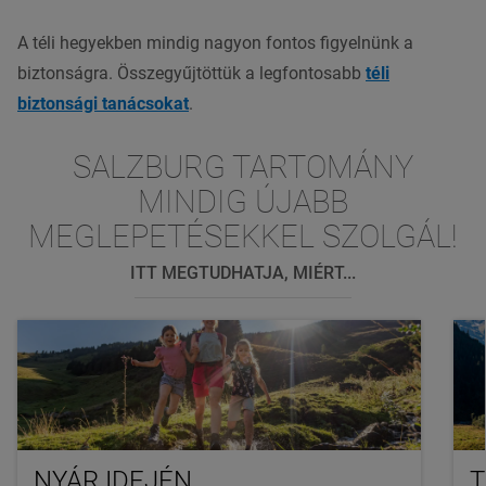
A téli hegyekben mindig nagyon fontos figyelnünk a
biztonságra. Összegyűjtöttük a legfontosabb
téli
biztonsági tanácsokat
.
SALZBURG TARTOMÁNY
MINDIG ÚJABB
MEGLEPETÉSEKKEL SZOLGÁL!
ITT MEGTUDHATJA, MIÉRT...
NYÁR IDEJÉN
T