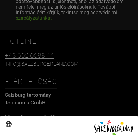
adattovábbítást is jelentheti, ahol az adatvédelem
nem felel meg az uniós előírásoknak. További
információért kérjük, tekintse meg adatvédelmi
szabályzatunkat
HOTLINE
+43 662 6688 44
INFO@SALZBURGERLAND.COM
ELÉRHETŐSÉG
Salzburg tartomány
Tourismus GmbH
Wiener Bundesstraße 23
5300 Hallwang
+43 662 6688 44
info@salzburgerland.com