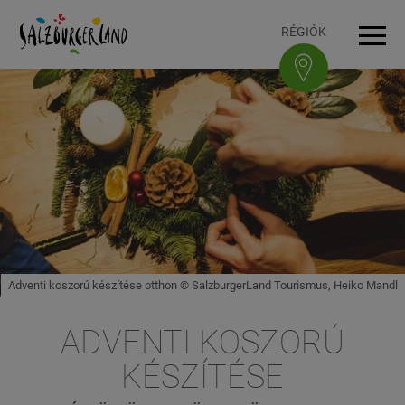
Accesskey
Accesskey
Accesskey
Accesskey
A tartalomhoz
A navigációhoz
Az oldal tetejére
A lábléchez
[3]
[0]
[1]
[2]
RÉGIÓK
Navi
Adventi koszorú készítése otthon © SalzburgerLand Tourismus, Heiko Mandl
ADVENTI KOSZORÚ
KÉSZÍTÉSE