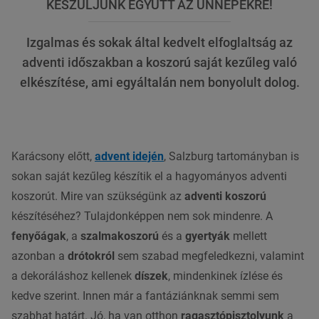
KÉSZÜLJÜNK EGYÜTT AZ ÜNNEPEKRE!
Izgalmas és sokak által kedvelt elfoglaltság az
adventi időszakban a koszorú saját kezűleg való
elkészítése, ami egyáltalán nem bonyolult dolog.
Karácsony előtt,
advent idején
, Salzburg tartományban is
sokan saját kezűleg készítik el a hagyományos adventi
koszorút. Mire van szükségünk az
adventi koszorú
készítéséhez? Tulajdonképpen nem sok mindenre. A
fenyőágak
, a
szalmakoszorú
és a
gyertyák
mellett
azonban a
drótokról
sem szabad megfeledkezni, valamint
a dekoráláshoz kellenek
díszek
, mindenkinek ízlése és
kedve szerint. Innen már a fantáziánknak semmi sem
szabhat határt. Jó, ha van otthon
ragasztópisztolyunk
a