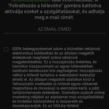
"Feliratkozás a hírlevélre" gombra kattintva
aktiválja ezeket a szolgáltatásokat, és adhatja
meg e-mail címét.
az
email
címed
IGEN, beleegyezésemet adom a közvetlen reklámok
elektronikus küldéséhez és az általam megjelölt
érdekeknek megfelelő online reklámok
megjelenítéséhez. Ez a hozzájárulás önkéntes, és
bármikor visszavonható az egyes hírlevelekben
található leiratkozási link segítségével. Hozzájárulás
nélkül a hírlevél tartalma a weboldalon keresztül
érhető el. Az általam megadott adatokon kívül a
felhasználói viselkedés (a hírlevél egyes cikkeinek
megnyitása és olvasása) is elemzésre kerül, a jobb
tartalomtervezés érdekében. Személyre szabott online
marketing céljából az adataimat más szolgáltatókkal
és hirdetési hálózatokkal is összevetik és
összekapcsolják. Ez az USA-ba történő