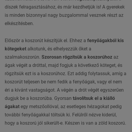
díszek felragasztásához, és már kezdhetjük is! A gyerekek
is minden bizonnyal nagy buzgalommal vesznek részt az
elkészítésben.
Először a koszorút készítjük el. Ehhez a
fenyőágakból kis
kötegeket
alkotunk, és elhelyezzük őket a
szalmakoszorún.
Szorosan rögzítsük a koszorúhoz
az
ágak végét a dróttal, majd fogjuk a következő köteget, és
rögzítsük ezt is a koszorúhoz. Ezt addig folytassuk, amíg a
koszorút teljesen be nem fedik a fenyőágak, vagy el nem
éri a kívánt vastagságot. A végén a drót végét egyszerűen
dugjuk be a koszorúba. Gyorsan
távolítsuk el a kiálló
ágakat
egy metszőollóval, az esetleges hézagokat pedig
további fenyőágakkal töltsük ki. Felülről nézve kiderül,
hogy a koszorú jól sikerült-e. Készen is van a zöld koszorú.