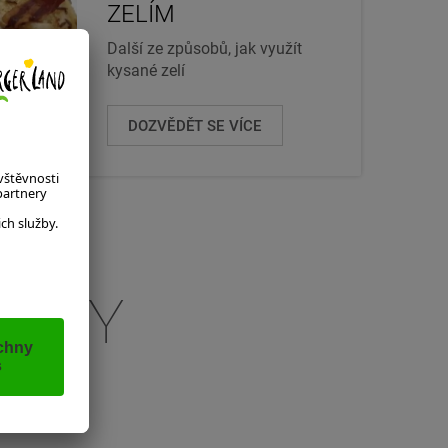
ZELÍM
Další ze způsobů, jak využít
kysané zelí
DOZVĚDĚT SE VÍCE
EPTY