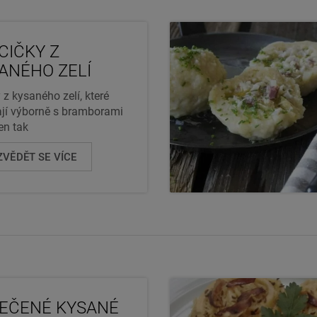
CIČKY Z
ANÉHO ZELÍ
 z kysaného zelí, které
jí výborně s bramborami
en tak
VĚDĚT SE VÍCE
EČENÉ KYSANÉ