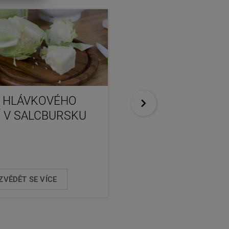
 HLÁVKOVÉHO
POLÉVKA Z
Í V SALCBURSKU
ČERVENÉHO ZELÍ
Zelňačku určitě znáte z bílého 
zkuste ale také červenou kré
variantu ...
ZVĚDĚT SE VÍCE
DOZVĚDĚT SE VÍCE