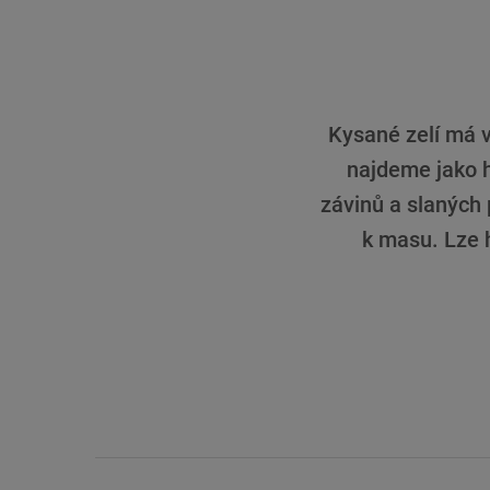
Kysané zelí má v
najdeme jako h
závinů a slaných
k masu. Lze h