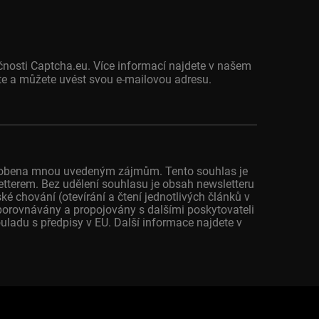
čnosti Captcha.eu. Více informací najdete v našem
jete a můžete uvést svou e-mailovou adresu.
působena mnou uvedeným zájmům. Tento souhlas je
letterem. Bez udělení souhlasu je obsah newsletteru
 chování (otevírání a čtení jednotlivých článků v
porovnávány a propojovány s dalšími poskytovateli
ladu s předpisy v EU. Další informace najdete v