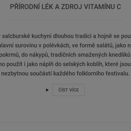
PŘÍRODNÍ LÉK A ZDROJ VITAMÍNU C
 salcburské kuchyni dlouhou tradici a hojně se pou
lavní surovinu v polévkách, ve formě salátů, jako n
 pokrmů, do nákypů, tradičních smažených knedlíků 
o použít i jako náplň do selských koblih, které jso
nezbytnou součástí každého folklorního festivalu.
ČÍST VÍCE