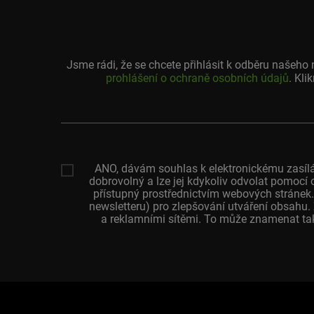
Jsme rádi, že se chcete přihlásit k odběru našeh
prohlášení o ochraně osobních údajů
. Kli
Vaše
emailová
adresa
ANO, dávám souhlas k elektronickému zasílá
dobrovolný a lze jej kdykoliv odvolat pomocí 
přístupný prostřednictvím webových stránek.
newsletteru) pro zlepšování utváření obsahu
a reklamními sítěmi. To může znamenat tak