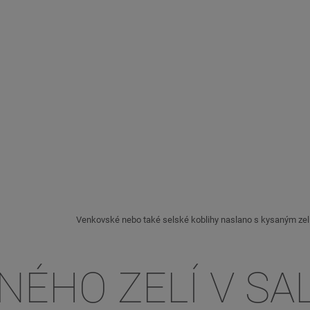
Venkovské nebo také selské koblihy naslano s kysaným zel
NÉHO ZELÍ V S