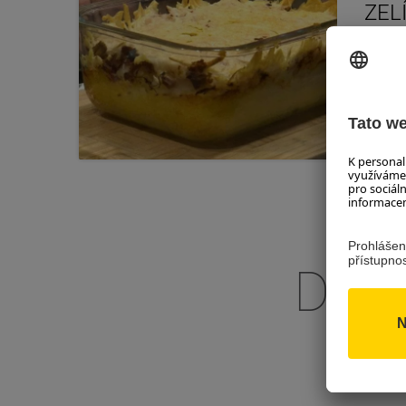
ZEL
Výborn
nemáte
DOZ
DAL