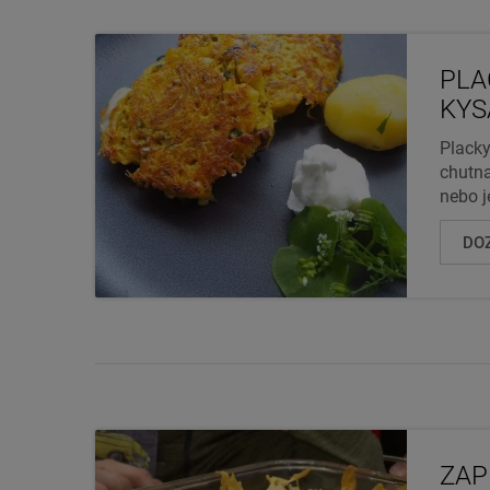
PLA
KYS
Placky
chutna
nebo j
DOZ
ZAP