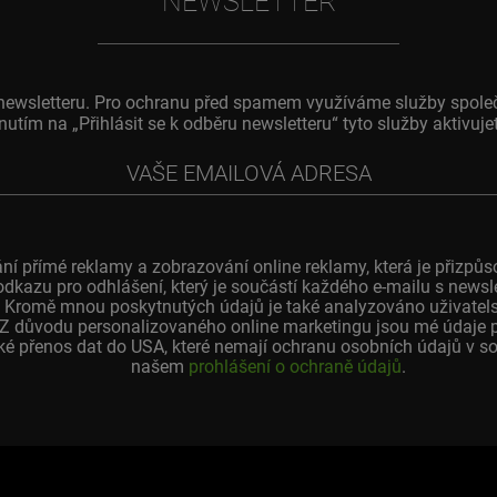
NEWSLETTER
o newsletteru. Pro ochranu před spamem využíváme služby spole
knutím na „Přihlásit se k odběru newsletteru“ tyto služby aktivu
ní přímé reklamy a zobrazování online reklamy, která je přiz
odkazu pro odhlášení, který je součástí každého e-mailu s news
 Kromě mnou poskytnutých údajů je také analyzováno uživatelské
. Z důvodu personalizovaného online marketingu jsou mé údaje 
é přenos dat do USA, které nemají ochranu osobních údajů v sou
našem
prohlášení o ochraně údajů
.