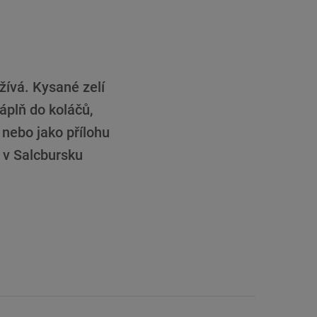
žívá. Kysané zelí
áplň do koláčů,
nebo jako přílohu
u v Salcbursku