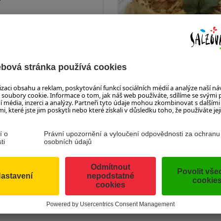
Í
é syté jídlo, pokud
 tolik času na vaření.
VĚDĚT SE VÍCE
ŠÍ SEZÓNNÍ REC
ZE SALCBURSKA