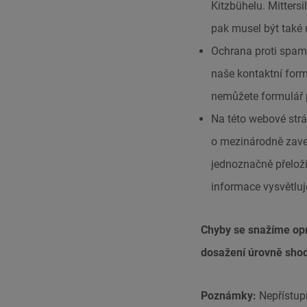
Kitzbühelu. Mittersi
pak musel být také 
Ochrana proti spam
naše kontaktní form
nemůžete formulář 
Na této webové strá
o mezinárodně zave
jednoznačně přeloži
informace vysvětluj
Chyby se snažíme opr
dosažení úrovně sho
Poznámky:
Nepřístup