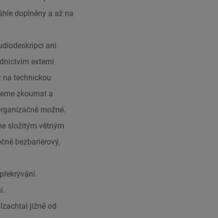
áhle doplněny a až na
diodeskripci ani
dnictvím externí
v na technickou
udeme zkoumat a
 organizačně možné.
áme složitým větným
čně bezbariérový,
překrývání.
í.
lzachtal jižně od