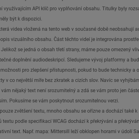
 využívajícím API klíč pro vyplňování obsahu. Titulky byly rozs
ěly být k dispozici.
terá videa vložená na tento web v současné době neobsahují au
opis vizuálního obsahu. Část těchto videí je integrována prostře
Jelikož se jedná o obsah třetí strany, máme pouze omezený vli
atečné doplnění audiodeskripcí. Sledujeme vývoj platformy a b
é možnosti pro zlepšení přístupnosti, pokud to bude technicky a
ty v co největší míře bez zkratek a cizích slov. Navíc se vyhýb
vám nějaký text není srozumitelný a zdá se vám proto jen částe
sím. Pokusíme se vám poskytnout srozumitelnou verzi.
 pouze zvětšení textu, mnoho obsahu se ořízne a dochází také k 
pů textu podle specifikací WCAG dochází k překrývání a překrýván
ivní text. Např. mapa: Mittersill leží obklopen horami v údolí Sa