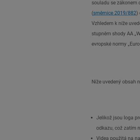
souladu se zákonem o 
(
směrnice 2019/882
)
Vzhledem k níže uved
stupněm shody AA „We
evropské normy „Euro
Níže uvedený obsah ne
Jelikož jsou loga pr
odkazu, což zatím n
Videa použitá na n