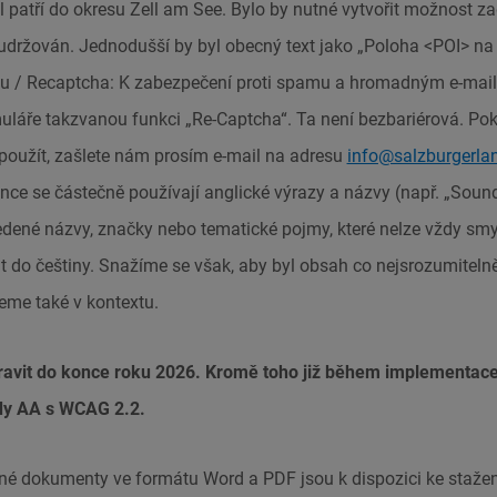
ll patří do okresu Zell am See. Bylo by nutné vytvořit možnost za
udržován. Jednodušší by byl obecný text jako „Poloha <POI> n
u / Recaptcha: K zabezpečení proti spamu a hromadným e-mai
uláře takzvanou funkci „Re-Captcha“. Ta není bezbariérová. Poku
použít, zašlete nám prosím e-mail na adresu
info@salzburgerla
nce se částečně používají anglické výrazy a názvy (např. „Soun
dené názvy, značky nebo tematické pojmy, které nelze vždy sm
t do češtiny. Snažíme se však, aby byl obsah co nejsrozumitelněj
eme také v kontextu.
avit do konce roku 2026. Kromě toho již během implementace
dy AA s WCAG 2.2.
né dokumenty ve formátu Word a PDF jsou k dispozici ke staže