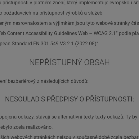
přístupnosti v platném znění, který implementuje evropskou smě
 o požadavcích na přístupnost výrobků a služeb.
eným nesrovnalostem a výjimkám jsou tyto webové stránky čás
b Content Accessibility Guidelines Web – WCAG 2.1“ podle pl
pean Standard EN 301 549 V3.2.1 (2022.08)“.
NEPŘÍSTUPNÝ OBSAH
ní bezbariérový z následujících důvodů:
NESOULAD S PŘEDPISY O PŘÍSTUPNOSTI:
opojena odkazy, stávají se alternativní texty texty odkazů. Ty by
ebylo zcela realizováno.
ašich webových stránkách nejsou v současné době zcela bezbar