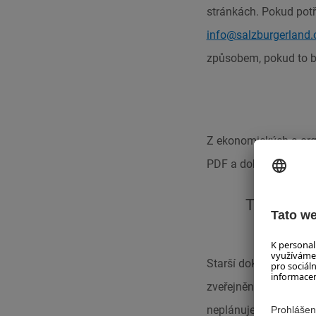
stránkách. Pokud pot
info@salzburgerland
způsobem, pokud to 
Z ekonomických a org
PDF a dokumenty Offi
TENTO O
Starší dokumenty a ob
zveřejněny před 28. č
neplánuje žádná kom