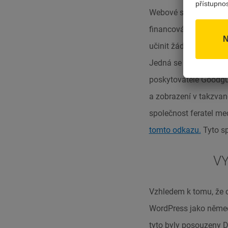
Webové stránky obsahu
financovány ani kontro
učinit žádné prohláše
Jedná se například o
poskytovatele Goodguy
a zobrazení v takzvan
společnost feratel me
tomto odkazu.
Tyto sp
VY
Vzhledem k tomu, že 
WordPress jako němec
tyto byly posouzeny 