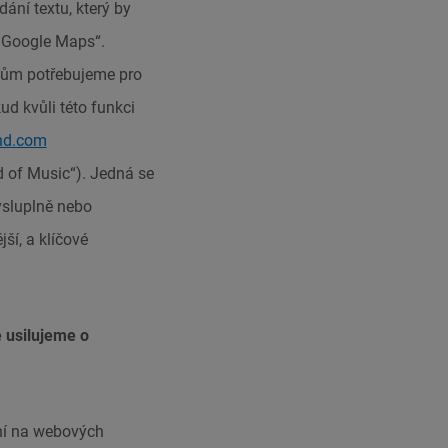
dání textu, který by
a Google Maps“.
lům potřebujeme pro
d kvůli této funkci
nd.com
d of Music“). Jedná se
ysluplně nebo
ší, a klíčové
 usilujeme o
ní na webových