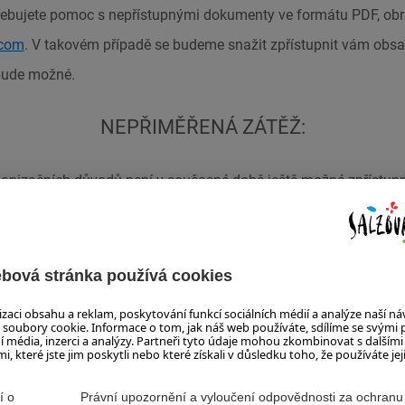
řebujete pomoc s nepřístupnými dokumenty ve formátu PDF, obr
.com
. V takovém případě se budeme snažit zpřístupnit vám ob
bude možné.
NEPŘIMĚŘENÁ ZÁTĚŽ:
anizačních důvodů není v současné době ještě možné zpřístupn
ce (atd.). Kromě toho není možné poskytnout videa ve znakové
BSAH NESPADÁ DO PŮSOBNOSTI PLATNÝCH 
PŘEDPISŮ:
sah, které nejsou přístupné, jsou k dispozici na webových strán
ervnem 2025, nevztahuje se na ně zákon o přístupnosti a v souč
plexní změna.