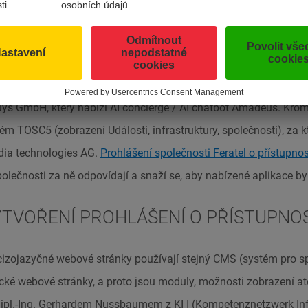
jí dokumenty a obsah od poskytovatelů třetích stran, které nej
lovány. O kompatibilitě tohoto obsahu třetích stran s předpisy o
ní, a proto se na něj požadavky zákona o přístupnosti rovněž nev
 poskytovatele Staymate OG, který poskytuje náš plánovač dov
s GmbH, který nabízí AI concierge / AI chatbot Amadeus. Krom
ém TOSC5 (zobrazení Události, infrastruktury, společnosti), za 
dia technologies AG.
Prohlášení společnosti Feratel o přístupnost
olečnosti za ně odpovídají a snaží se, aby nabízené aplikace byl
TVOŘENÍ PROHLÁŠENÍ O PŘÍSTUPNO
cizojazyčné webové stránky používají stejný CMS (systém pro 
ké webové stránky, a proto jsou moduly, možnosti zobrazení at
Dipl.-Ing. Gerhardem Nussbaumem z KI I (Kompetenznetzwerk In