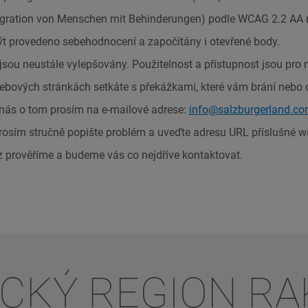
tegration von Menschen mit Behinderungen) podle WCAG 2.2 AA
t provedeno sebehodnocení a započítány i otevřené body.
sou neustále vylepšovány. Použitelnost a přístupnost jsou pro n
bových stránkách setkáte s překážkami, které vám brání nebo o
 nás o tom prosím na e-mailové adrese:
info@salzburgerland.c
rosím stručně popište problém a uveďte adresu URL příslušné 
 prověříme a budeme vás co nejdříve kontaktovat.
ICKÝ REGION R