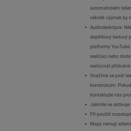
automatickém řešení
několik výjimek by m
Audiodeskripce: Něk
doplňkový textový p
platformy YouTube. 
realizaci nebo dod
realizovat příslušn
Snažíme se psát tex
konstrukcím. Pokud 
kontaktujte nás pro
Jakmile se aktivuje
Při použití rozestu
Mapy nemají alternat