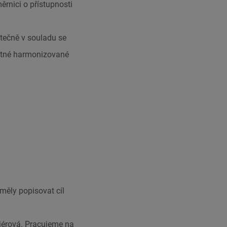
rnici o přístupnosti
tečně v souladu se
atné harmonizované
 měly popisovat cíl
iérová. Pracujeme na