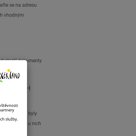
aťte se na adresu
sah vhodným
it starší dokumenty
m jazyce.
PRÁVNÍCH
kách. Jelikož byly
asné době se u nich