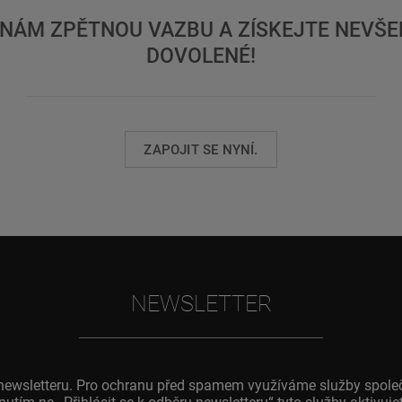
NÁM ZPĚTNOU VAZBU A ZÍSKEJTE NEVŠED
DOVOLENÉ!
ZAPOJIT SE NYNÍ.
NEWSLETTER
o newsletteru. Pro ochranu před spamem využíváme služby spole