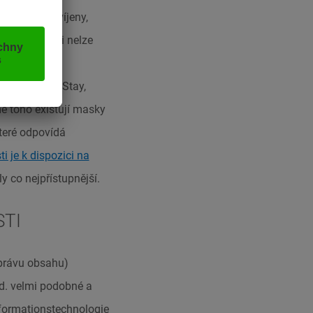
sou námi vyvíjeny,
 přístupnosti nelze
ztahují.
olené MakeMyStay,
ě toho existují masky
které odpovídá
i je k dispozici na
y co nejpřístupnější.
STI
správu obsahu)
d. velmi podobné a
formationstechnologie