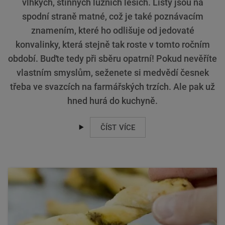
vlhkých, stinných lužních lesích. Listy jsou na
spodní straně matné, což je také poznávacím
znamením, které ho odlišuje od jedovaté
konvalinky, která stejně tak roste v tomto ročním
období. Buďte tedy při sběru opatrní! Pokud nevěříte
vlastním smyslům, seženete si medvědí česnek
třeba ve svazcích na farmářských trzích. Ale pak už
hned hurá do kuchyně.
ČÍST VÍCE