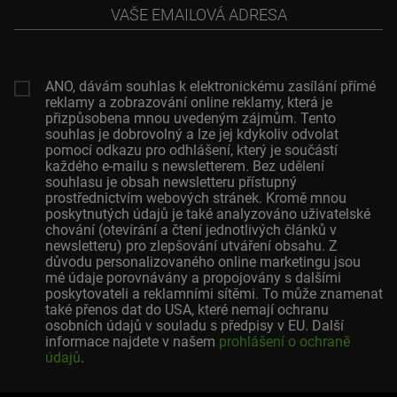
Vaše
emailová
adresa
ANO, dávám souhlas k elektronickému zasílání přímé
reklamy a zobrazování online reklamy, která je
přizpůsobena mnou uvedeným zájmům. Tento
souhlas je dobrovolný a lze jej kdykoliv odvolat
pomocí odkazu pro odhlášení, který je součástí
každého e-mailu s newsletterem. Bez udělení
souhlasu je obsah newsletteru přístupný
prostřednictvím webových stránek. Kromě mnou
poskytnutých údajů je také analyzováno uživatelské
chování (otevírání a čtení jednotlivých článků v
newsletteru) pro zlepšování utváření obsahu. Z
důvodu personalizovaného online marketingu jsou
mé údaje porovnávány a propojovány s dalšími
poskytovateli a reklamními sítěmi. To může znamenat
také přenos dat do USA, které nemají ochranu
osobních údajů v souladu s předpisy v EU. Další
informace najdete v našem
prohlášení o ochraně
údajů
.