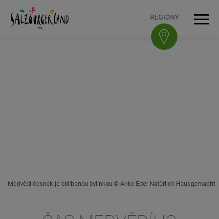
Accesskey
Accesskey
Accesskey
Accesskey
K obsahu
K navigaci
Na začátek stránky
K patičce
[3]
[0]
[1]
[2]
REGIONY
Navi
Medvědí česnek je oblíbenou bylinkou © Anke Eder Natürlich Hausgemacht