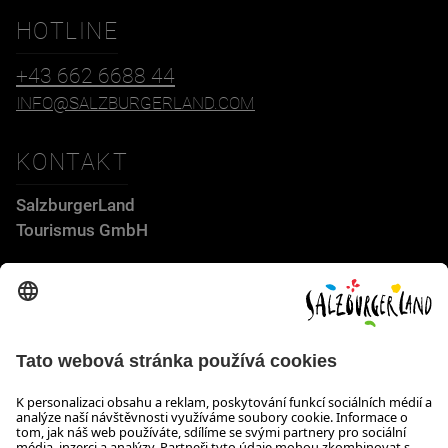
HOTLINE
+43 662 6688 44
INFO@SALZBURGERLAND.COM
KONTAKT
SalzburgerLand
Tourismus GmbH
Wiener Bundesstraße 23
5300 Hallwang
+43 662 6688 44
info@salzburgerland.com
OTEVÍRACÍ DOBA
Těšíme se na Vaši poptávku!