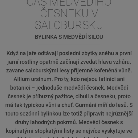
ČAS MEDVĚDÍHO
ČESNEKU V
SALCBURSKU
BYLINKA S MEDVĚDÍ SILOU
Když na jaře odtávají poslední zbytky sněhu a první
jarní rostliny opatrně začínají zvedat hlavu vzhůru,
zavane salcburskými lesy příjemně kořeněná vůně.
Allium ursinum. Pro ty, kdo nejsou latiníci ani
botanici – jednoduše medvědí česnek. Medvědí
česnek je příbuzný pažitce, cibuli a česneku, proto
má tak typickou vůni a chuť. Gurmáni míří do lesů. S
touto sezónní bylinkou lze totiž připravit nejrůznější
druhy lahodných pokrmů. Medvědí česnek s
kopinatými stopkatými listy se nejvíce vyskytuje ve