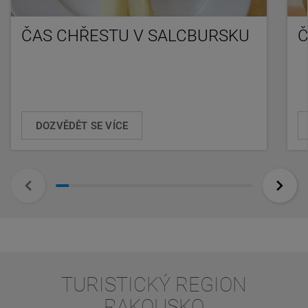
ČAS CHŘESTU V SALCBURSKU
Č
DOZVĚDĚT SE VÍCE
TURISTICKÝ REGION
RAKOUSKO