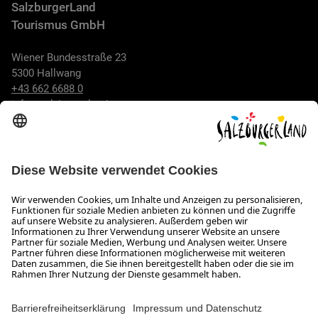
SalzburgerLand
Tourismus GmbH
Wiener Bundesstraße 23
5300 Hallwang
+43 662 6688 0
info@salzburgerland.com
ÖFFNUNGSZEITEN
Wir freuen uns auf Ihre Anfrage!
Gerne stehen wir Ihnen von Montag bis Donnerstag von 08:00
bis 17:30 Uhr und am Freitag von 08:00 bis 17:00 Uhr zur
Verfügung.
Impressum und Datenschutz
Kontakt
Barrierefreiheitserklärung
Das Unternehmen
Jobs
Meeting- und Kongresslocations
Partner