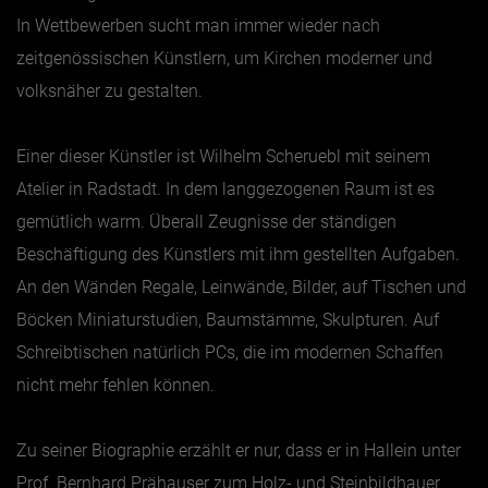
In Wettbewerben sucht man immer wieder nach
Jänner
zeitgenössischen Künstlern, um Kirchen moderner und
volksnäher zu gestalten.
Februar
März
Einer dieser Künstler ist Wilhelm Scheruebl mit seinem
April
Atelier in Radstadt. In dem langgezogenen Raum ist es
Mai
gemütlich warm. Überall Zeugnisse der ständigen
Juni
Beschäftigung des Künstlers mit ihm gestellten Aufgaben.
Juli
An den Wänden Regale, Leinwände, Bilder, auf Tischen und
August
Böcken Miniaturstudien, Baumstämme, Skulpturen. Auf
Schreibtischen natürlich PCs, die im modernen Schaffen
September
nicht mehr fehlen können.
Oktober
November
Zu seiner Biographie erzählt er nur, dass er in Hallein unter
Dezember
Prof. Bernhard Prähauser zum Holz- und Steinbildhauer