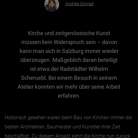
Andrea Conrad
Essen & Trinken
Outdoor & Sport
Kirche und zeitgenössische Kunst
Gesundheit
müssen kein Widerspruch sein – davon
Nachhaltigkeit
kann man sich in Salzburg immer wieder
überzeugen. Maßgeblich daran beteiligt
Sehenswürdig
ist etwa der Radstädter Wilhelm
Kunst & Kultur
Scheruebl. Bei einem Besuch in seinem
Brauchtum
Atelier konnten wir mehr über seine Arbeit
Lifestyle
erfahren.
Hotel & Reise
Archiv
Historisch gesehen waren beim Bau von Kirchen immer die
besten Architekten, Baumeister und Künstler ihrer Zeit
BEITRÄGE NACH MONAT
beschäftigt. Zu diesem Ansatz kehrt die Kirche nun zurück.