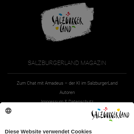
SALZBURGERLAND MAGAZIN
Zum Chat mit Amadeus – der KI im SalzburgerLand
Autoren
Impressum & Datenschutz
Erklärung zur Barrierefreiheit Magazin
SALZBURGERLAND