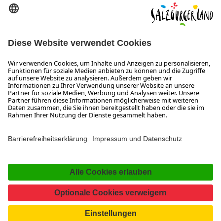
SALZBURGERLAND
Infos zum Urlaub im SalzburgerLand
Veranstaltungen im SalzburgerLand
Aktuelle Urlaubsangebote
Newsroom
Presse
Broschüren Shop