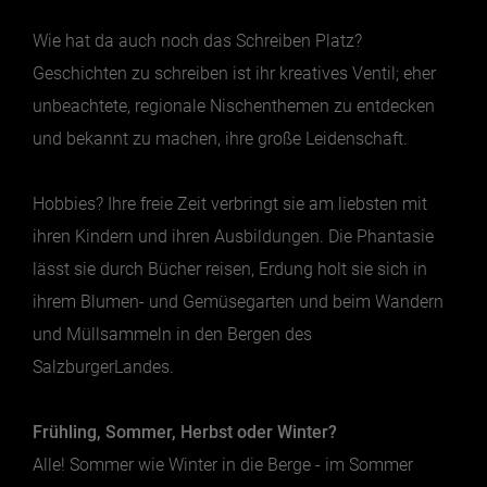
Wie hat da auch noch das Schreiben Platz?
Jänner
Geschichten zu schreiben ist ihr kreatives Ventil; eher
Februar
unbeachtete, regionale Nischenthemen zu entdecken
März
und bekannt zu machen, ihre große Leidenschaft.
April
Mai
Hobbies? Ihre freie Zeit verbringt sie am liebsten mit
ihren Kindern und ihren Ausbildungen. Die Phantasie
Juni
lässt sie durch Bücher reisen, Erdung holt sie sich in
Juli
ihrem Blumen- und Gemüsegarten und beim Wandern
August
und Müllsammeln in den Bergen des
September
SalzburgerLandes.
Oktober
November
Frühling, Sommer, Herbst oder Winter?
Dezember
Alle! Sommer wie Winter in die Berge - im Sommer