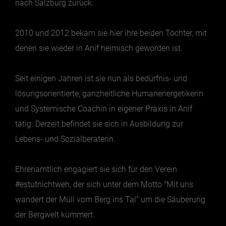
nach Salzburg zurück.
Essen & Trinken
2010 und 2012 bekam sie hier ihre beiden Töchter, mit
Outdoor & Sport
denen sie wieder in Anif heimisch geworden ist.
Gesundheit
Seit einigen Jahren ist sie nun als bedürfnis- und
Nachhaltigkeit
lösungsorientierte, ganzheitliche Humanenergetikerin
Sehenswürdig
und Systemische Coachin in eigener
Praxis
in Anif
Kunst & Kultur
tätig. Derzeit befindet sie sich in Ausbildung zur
Brauchtum
Lebens- und Sozialberaterin.
Lifestyle
Hotel & Reise
Ehrenamtlich engagiert sie sich für den Verein
Archiv
#estutnichtweh
, der sich unter dem Motto "Mit uns
wandert der Müll vom Berg ins Tal" um die Säuberung
der Bergwelt kümmert.
BEITRÄGE NACH MONAT