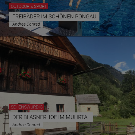
OUTDOOR & SPORT
FREIBÄDER IM SCHÖNEN PONGAU
Andrea Conrad
SEHENSWÜRDIG
DER BLASNERHOF IM MUHRTAL
Andrea Conrad