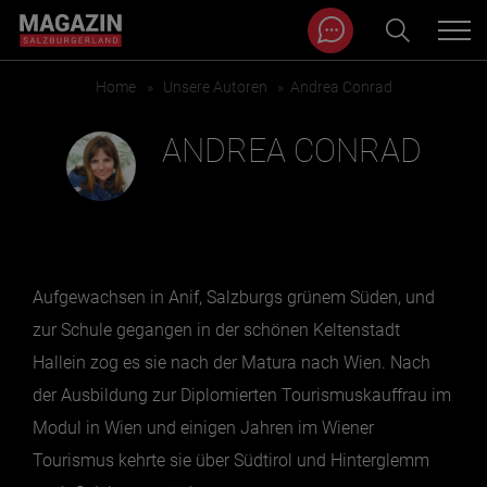
Magazin durchsuchen...
Zum Inhalt springen
Home
»
Unsere Autoren
»
Andrea Conrad
BEITRÄGE IN MEINER NÄHE
ANDREA CONRAD
Aufgewachsen in Anif, Salzburgs grünem Süden, und
zur Schule gegangen in der schönen Keltenstadt
Hallein zog es sie nach der Matura nach Wien. Nach
der Ausbildung zur Diplomierten Tourismuskauffrau im
BEITRÄGE IN MEINER NÄHE ANZEIGEN
Modul in Wien und einigen Jahren im Wiener
Tourismus kehrte sie über Südtirol und Hinterglemm
KATEGORIEN