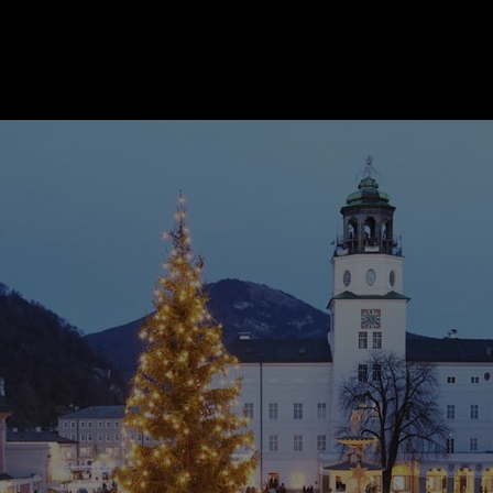
ER
KATEGORIEN
BE
MO
Essen & Trinken
Kunst & Kultur
Outdoor & Sport
Brauchtum
Jänne
Gesundheit
Lifestyle
Febru
Nachhaltigkeit
Hotel & Reise
März
Sehenswürdig
Archiv
April
Mai
IGEN
Juni