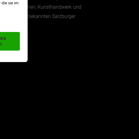
hmuck und Taschen, Kunsthandwerk und
 über den weltbekannten Salzburger
g.