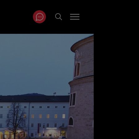
ITRÄGE NACH
NAT
r
Juli
ar
August
September
Oktober
November
Dezember