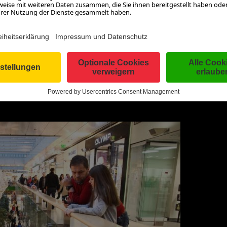
rger Ateliers. Aber auch Accessoires, Schuhe, Spielwaren, Sc
adt Salzburg bestens einkaufen. Und zwischendrin flaniert man
m kleinen, idyllischen Adventmarkt auf der Festung Hohensalzbur
& OUTLETCENTER