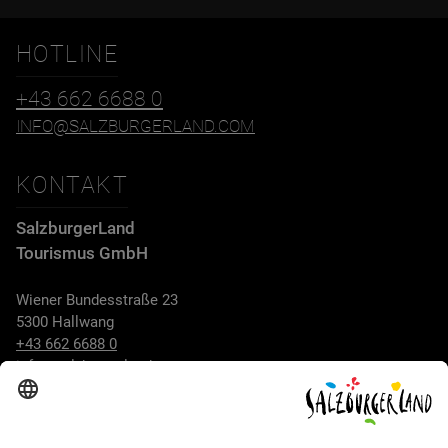
HOTLINE
+43 662 6688 0
INFO@SALZBURGERLAND.COM
KONTAKT
SalzburgerLand
Tourismus GmbH
Wiener Bundesstraße 23
5300 Hallwang
+43 662 6688 0
info@salzburgerland.com
ÖFFNUNGSZEITEN