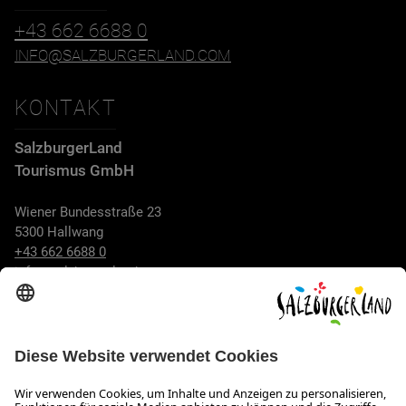
+43 662 6688 0
INFO@SALZBURGERLAND.COM
KONTAKT
SalzburgerLand
Tourismus GmbH
Wiener Bundesstraße 23
5300 Hallwang
+43 662 6688 0
info@salzburgerland.com
ÖFFNUNGSZEITEN
Wir freuen uns auf Ihre Anfrage!