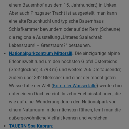
einem Bauernhof aus dem 15. Jahrhundert) in Unken.
Aber auch Pinzgauer Tracht ist ausgestellt, man kann
eine alte Rauchkuchl und typische Bauernhaus
Schlafkammer bewundern oder auf der Rem (Scheune)
die regionale Ausstellung „Unteres Saalachtal:
Lebensraum! – Grenzraum?“ bestaunen.
Nationalparkzentrum Mittersill
:
Die einzigartige alpine
Erlebniswelt rund um den höchsten Gipfel Österreichs
(Großglockner, 3.798 m) und weitere 266 Dreitausender,
zudem über 342 Gletscher und einer der mächtigsten
Wasser­fälle der Welt (
Krimmler Wasserfälle
) werden hier
unter einem Dach vereint. In zehn Erlebnisstationen, die
wie auf einer Wanderung durch den Nationalpark von
einem Naturraum in den nächsten führen, lernt man die
außergewöhnliche Vielfalt kennen und verstehen.
TAUERN Spa
Kaprun
: