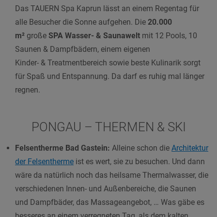
Das TAUERN Spa Kaprun lässt an einem Regentag für
alle Besucher die Sonne aufgehen.
Die
20.000
m²
große
SPA Wasser- & Saunawelt
mit
12 Pools, 10
Saunen & Dampfbädern, einem eigenen
Kinder- & Treatmentbereich sowie beste Kulinarik
sorgt
für Spaß und Entspannung. Da darf es ruhig mal länger
regnen.
PONGAU – THERMEN & SKI
Felsentherme Bad Gastein:
Alleine schon die
Architektur
der Felsentherme
ist es wert, sie zu besuchen. Und dann
wäre da natürlich noch das heilsame Thermalwasser, die
verschiedenen Innen- und Außenbereiche, die Saunen
und Dampfbäder, das Massageangebot, … Was gäbe es
besseres an einem verregneten Tag, als dem kalten