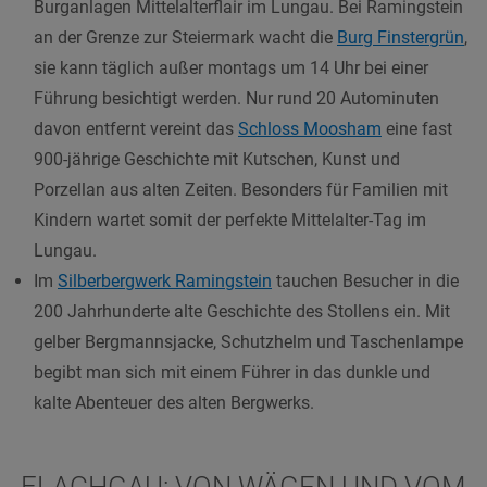
Burganlagen Mittelalterflair im Lungau. Bei Ramingstein
an der Grenze zur Steiermark wacht die
Burg Finstergrün
,
sie kann täglich außer montags um 14 Uhr bei einer
Führung besichtigt werden. Nur rund 20 Autominuten
davon entfernt vereint das
Schloss Moosham
eine fast
900-jährige Geschichte mit Kutschen, Kunst und
Porzellan aus alten Zeiten. Besonders für Familien mit
Kindern wartet somit der perfekte Mittelalter-Tag im
Lungau.
Im
Silberbergwerk Ramingstein
tauchen Besucher in die
200 Jahrhunderte alte Geschichte des Stollens ein. Mit
gelber Bergmannsjacke, Schutzhelm und Taschenlampe
begibt man sich mit einem Führer in das dunkle und
kalte Abenteuer des alten Bergwerks.
FLACHGAU: VON WÄGEN UND VOM