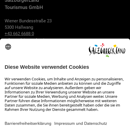
SalzburgerLand
Tourismus GmbH
Wiener Bundesstraße 23
5300 Hallwang
+43 662 6688 0
info@salzburgerland.com
ÖFFNUNGSZEITEN
Wir freuen uns auf Ihre Anfrage!
Gerne stehen wir Ihnen von Montag bis Donnerstag von 08:00
bis 17:30 Uhr und am Freitag von 08:00 bis 17:00 Uhr zur
Verfügung.
Impressum und Datenschutz
Kontakt
Barrierefreiheitserklärung
Das Unternehmen
Jobs
Meeting- und Kongresslocations
Partner
Newsroom (B2B)
Presse