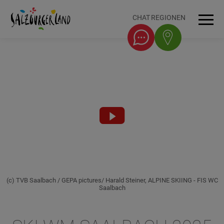
Accesskey
Accesskey
Accesskey
Accesskey
Zum Inhalt
Zur Navigation
Zum Seitenanfang
Zum Fuß-Bereich
[0]
[1]
[3]
[2]
CHAT
REGIONEN
Men
Video
abspielen
(c) TVB Saalbach / GEPA pictures/ Harald Steiner, ALPINE SKIING - FIS WC
Saalbach