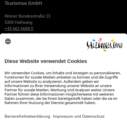
Tourismus GmbH
Wiener Bundesstraße 23
5300 Hallwang
+43 662 6688 0
info@salzburgerland.com
ÖFFNUNGSZEITEN
Wir freuen uns auf Ihre Anfrage!
Gerne stehen wir Ihnen von Montag bis Donnerstag von 08:00
bis 17:30 Uhr und am Freitag von 08:00 bis 17:00 Uhr zur
Verfügung.
Impressum und Datenschutz
Kontakt
Barrierefreiheitserklärung
Das Unternehmen
Jobs
Meeting- und Kongresslocations
Partner
Newsroom (B2B)
Presse