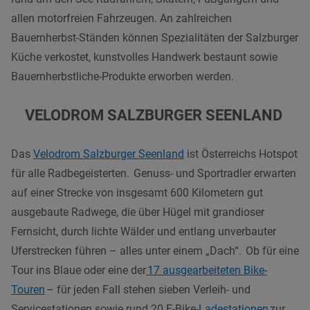
allen motorfreien Fahrzeugen. An zahlreichen
Bauernherbst-Ständen können Spezialitäten der Salzburger
Küche verkostet, kunstvolles Handwerk bestaunt sowie
Bauernherbstliche-Produkte erworben werden.
VELODROM SALZBURGER SEENLAND
Das
Velodrom Salzburger Seenland
ist Österreichs Hotspot
für alle Radbegeisterten.
Genuss- und Sportradler erwarten
auf einer Strecke von insgesamt 600 Kilometern gut
ausgebaute Radwege, die über Hügel mit grandioser
Fernsicht, durch lichte Wälder und entlang unverbauter
Uferstrecken führen – alles unter einem „Dach“. Ob für eine
Tour ins Blaue oder eine der
17 ausgearbeiteten Bike-
Touren
– für jeden Fall stehen sieben Verleih- und
Servicestationen sowie rund 20 E-Bike-
Ladestationen
zur