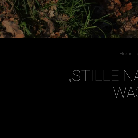
Home
„STILLE N
WA