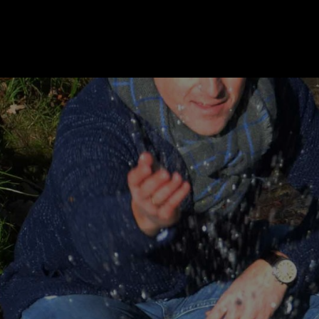
ER
KATEGORIEN
BE
MO
Essen & Trinken
Kunst & Kultur
Outdoor & Sport
Brauchtum
Jänne
Gesundheit
Lifestyle
Febru
Nachhaltigkeit
Hotel & Reise
März
Sehenswürdig
Archiv
April
IGEN
Mai