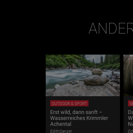
ANDER
OUTDOOR & SPORT
S
 Thermenland
Erst wild, dann sanft –
Da
Wasserreiches Krimmler
W
hl
Achental
N
EdithDanzer
Ed