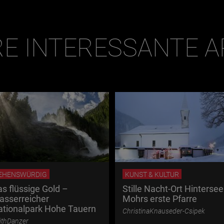
E INTERESSANTE A
EHENSWÜRDIG
KUNST & KULTUR
s flüssige Gold –
Stille Nacht-Ort Hintersee
asserreicher
Mohrs erste Pfarre
ationalpark Hohe Tauern
ChristinaKnauseder-Csipek
ithDanzer