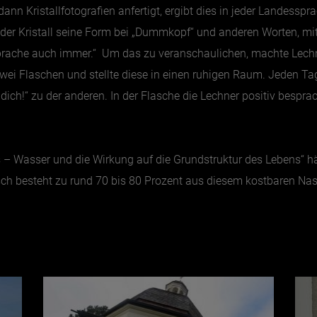
n Kristallfotografien anfertigt, ergibt dies in jeder Landesspra
ert der Kristall seine Form bei „Dummkopf“ und anderen Worten,
prache auch immer.“ Um das zu veranschaulichen, machte Lechne
zwei Flaschen und stellte diese in einen ruhigen Raum. Jeden Tag
ich!“ zu der anderen. In der Flasche die Lechner positiv besprach,
– Wasser und die Wirkung auf die Grundstruktur des Lebens“ häl
sch besteht zu rund 70 bis 80 Prozent aus diesem kostbaren Nass