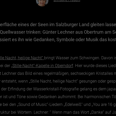
erfläche eines der Seen im Salzburger Land gleiten lass
s Quellwasser trinken: Günter Lechner aus Obertrum am S
essiert es ihn wie Gedanken, Symbole oder Musik das kos
lle Nacht, heilige Nacht“
bringt Wasser zum Schwingen. Davon i
ei der
„Stille-Nacht“-Kapelle in Oberndorf
. Hier wurde dieses Li
Lechner das Bild eines regelmäßigen, sechseckigen Kristalles mi
ur entsteht, wenn „Stille Nacht, heilige Nacht“ gesungen oder ges
t der Erfindung der Wasserkristall-Fotografie gelang es dem ja
er ist und Töne sowie Gedanken aufnimmt. Bei harmonischen Töne
ie bei den „Sound of Music“-Liedern „Edelweiß“ und „You are 16 
ruktur bei Wörtern. Lechner: “ Wenn man das Wort „Danke“ auf Ja