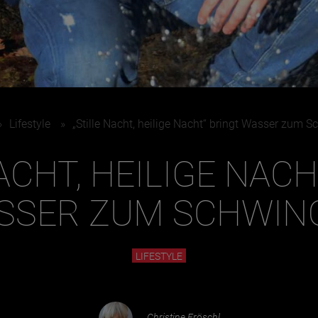
Juni
»
Lifestyle
»
„Stille Nacht, heilige Nacht“ bringt Wasser zum 
ACHT, HEILIGE NAC
SSER ZUM SCHWIN
LIFESTYLE
Christine Fröschl