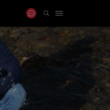
ITRÄGE NACH
NAT
r
Juli
ar
August
September
Oktober
November