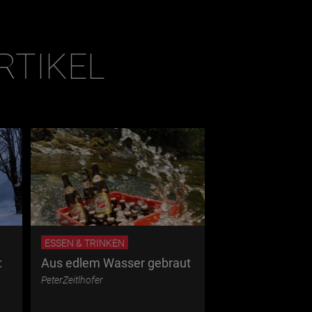
RTIKEL
ESSEN & TRINKEN
SEHENSWÜRDIG
:
Aus edlem Wasser gebraut
Flusslandschaft
PeterZeitlhofer
UlliHammerl