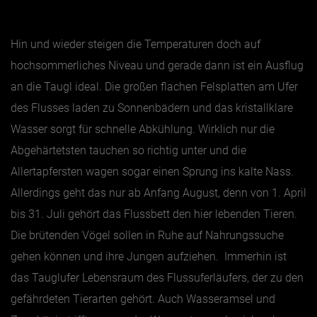
Jänner
Hin und wieder steigen die Temperaturen doch auf
Februar
hochsommerliches Niveau und gerade dann ist ein Ausflug
März
an die Taugl ideal. Die großen flachen Felsplatten am Ufer
des Flusses laden zu Sonnenbädern und das kristallklare
April
Wasser sorgt für schnelle Abkühlung. Wirklich nur die
Mai
Abgehärtetsten tauchen so richtig unter und die
Juni
Allertapfersten wagen sogar einen Sprung ins kalte Nass.
Juli
Allerdings geht das nur ab Anfang August, denn von 1. April
August
bis 31. Juli gehört das Flussbett den hier lebenden Tieren.
September
Die brütenden Vögel sollen in Ruhe auf Nahrungssuche
Oktober
gehen können und ihre Jungen aufziehen. Immerhin ist
November
das Tauglufer Lebensraum des Flussuferläufers, der zu den
gefährdeten Tierarten gehört. Auch Wasseramsel und
Dezember