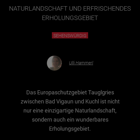
NATURLANDSCHAFT UND ERFRISCHENDES
ERHOLUNGSGEBIET
Essen & Trinken
Outdoor & Sport
SEHENSWÜRDIG
Gesundheit
Nachhaltigkeit
Sehenswürdig
Ulli Hammerl
Kunst & Kultur
Brauchtum
Das
Europaschutzgebiet Tauglgries
Lifestyle
zwischen Bad Vigaun und Kuchl ist nicht
Hotel & Reise
nur eine einzigartige Naturlandschaft,
Archiv
sondern auch ein wunderbares
Erholungsgebiet.
BEITRÄGE NACH MONAT