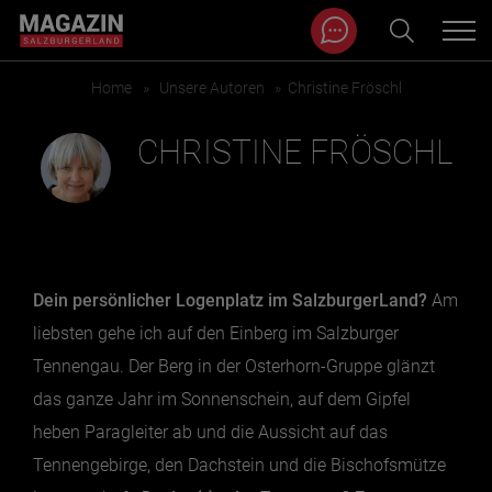
Magazin durchsuchen...
Zum Inhalt springen
Home
»
Unsere Autoren
»
Christine Fröschl
BEITRÄGE IN MEINER NÄHE
CHRISTINE FRÖSCHL
Dein persönlicher Logenplatz im SalzburgerLand?
Am
liebsten gehe ich auf den Einberg im Salzburger
Tennengau. Der Berg in der Osterhorn-Gruppe glänzt
das ganze Jahr im Sonnenschein, auf dem Gipfel
BEITRÄGE IN MEINER NÄHE ANZEIGEN
heben Paragleiter ab und die Aussicht auf das
Tennengebirge, den Dachstein und die Bischofsmütze
KATEGORIEN