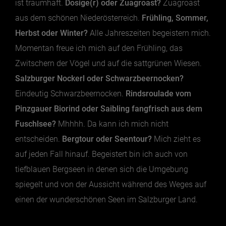
ist traumhaft.
Dosige(r) oder Zuagroast?
Zuagroast
aus dem schönen Niederösterreich.
Frühling, Sommer,
Essen & Trinken
Herbst oder Winter?
Alle Jahreszeiten begeistern mich.
Outdoor & Sport
Momentan freue ich mich auf den Frühling, das
Zwitschern der Vögel und auf die sattgrünen Wiesen.
Gesundheit
Salzburger Nockerl oder Schwarzbeernocken?
Nachhaltigkeit
Eindeutig Schwarzbeernocken.
Rindsroulade vom
Sehenswürdig
Pinzgauer Biorind oder Saibling fangfrisch aus dem
Kunst & Kultur
Fuschlsee?
Mhhhh. Da kann ich mich nicht
Brauchtum
entscheiden.
Bergtour oder Seentour?
Mich zieht es
Lifestyle
auf jeden Fall hinauf. Begeistert bin ich auch von
Hotel & Reise
tiefblauen Bergseen in denen sich die Umgebung
Archiv
spiegelt und von der Aussicht während des Weges auf
einen der wunderschönen Seen im Salzburger Land.
BEITRÄGE NACH MONAT