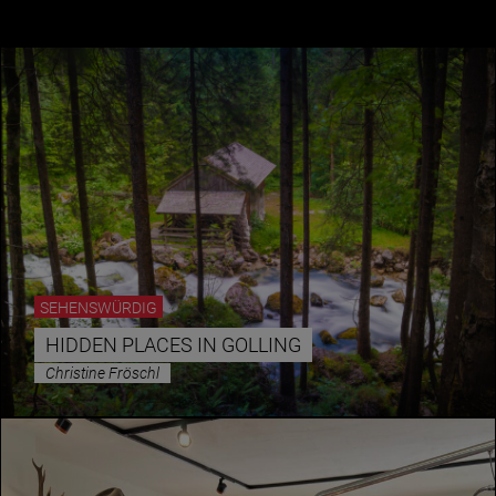
Jänner
Februar
März
April
Mai
Juni
Juli
SEHENSWÜRDIG
August
HIDDEN PLACES IN GOLLING
September
Christine Fröschl
Oktober
November
Dezember