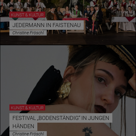
KUNST & KULTUR
JEDERMANN IN FAISTENAU
Christine Fröschl
KUNST & KULTUR
FESTIVAL „BODENSTÄNDIG“ IN JUNGEN
HÄNDEN
Christine Fröschl