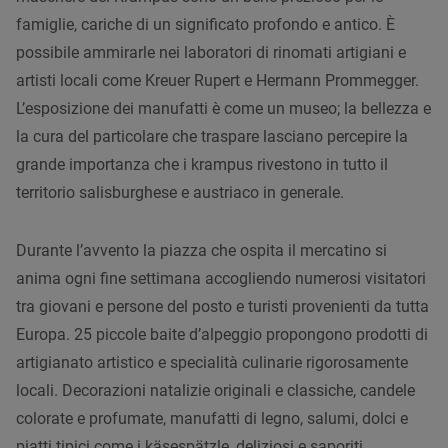
famiglie, cariche di un significato profondo e antico. È
possibile ammirarle nei laboratori di rinomati artigiani e
artisti locali come Kreuer Rupert e Hermann Prommegger.
L’esposizione dei manufatti è come un museo; la bellezza e
la cura del particolare che traspare lasciano percepire la
grande importanza che i krampus rivestono in tutto il
territorio salisburghese e austriaco in generale.
Durante l’avvento la piazza che ospita il mercatino si
anima ogni fine settimana accogliendo numerosi visitatori
tra giovani e persone del posto e turisti provenienti da tutta
Europa. 25 piccole baite d’alpeggio propongono prodotti di
artigianato artistico e specialità culinarie rigorosamente
locali. Decorazioni natalizie originali e classiche, candele
colorate e profumate, manufatti di legno, salumi, dolci e
piatti tipici come i käsespätzle, deliziosi e saporiti