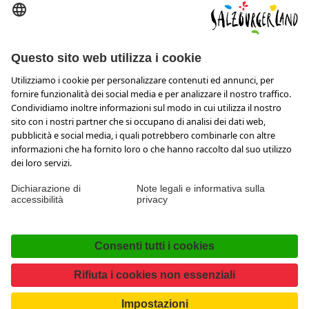
Wiener Bundesstraße 23
5300 Hallwang
+43 662 6688 44
info@salzburgerland.com
APERTURA
Siamo lieti di ricevere la tua richiesta
Siamo a tua disposizione da lunedì a giovedì dalle ore 8 alle
17,30 e venerdì dalle 08:00 alle 17:00.
Imprint & Tutela dati personali e disclaimer
Contatto
Dichiarazione di accessibilità
Press
Facebook
Instagram
TikTok
Pinterest
LinkedIn
WhatsApp