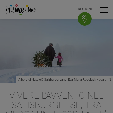
Accesskey
Accesskey
Accesskey
Accesskey
Al contenuto
Alla navigazione
In cima alla pagina
Al piè di pagina
[0]
[3]
[1]
[2]
REGIONI
Navi
Albero di Natale© SalzburgerLand. Eva-Maria Repolusk / eva trifft
VIVERE L’AVVENTO NEL
SALISBURGHESE, TRA