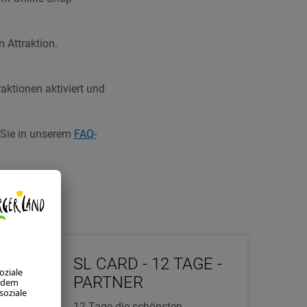
 Attraktion.
aktionen aktiviert und
 Sie in unserem
FAQ-
SL CARD - 12 TAGE -
PARTNER
12 Tage die schönsten