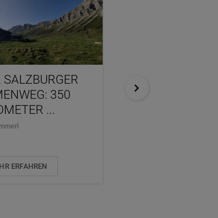
 SALZBURGER
PERNERINSEL: 
ENWEG: 350
WEISSEN GOLD ZU
OMETER ...
..
ammerl
Martina Baumgartner
HR ERFAHREN
MEHR ERFAHREN