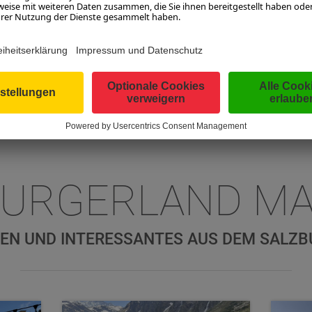
tionen zum Fixpreis
HR ERFAHREN
BURGERLAND MA
EN UND INTERESSANTES AUS DEM SALZ