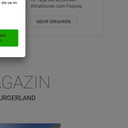
Attraktionen zum Fixpreis
MEHR ERFAHREN
GAZIN
BURGERLAND