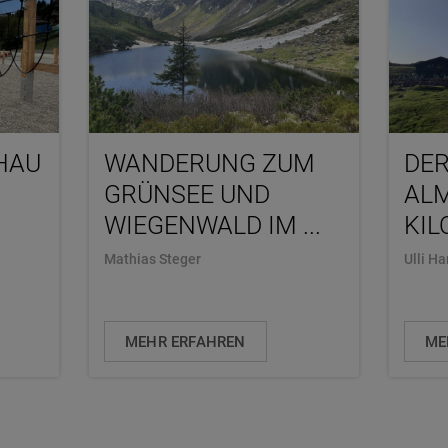
HAU
WANDERUNG ZUM
DER
GRÜNSEE UND
ALM
WIEGENWALD IM ...
KIL
Mathias Steger
Ulli H
MEHR ERFAHREN
ME