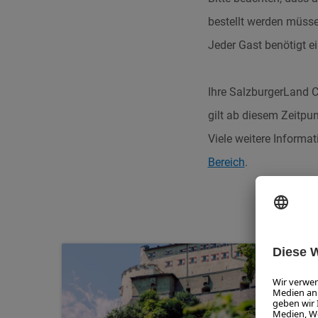
bestellt werden müsse
Jeder Gast benötigt e
Ihre SalzburgerLand Ca
gilt ab diesem Zeitpun
Viele weitere Inform
Bereich
.
SL C
PAR
6 Tage