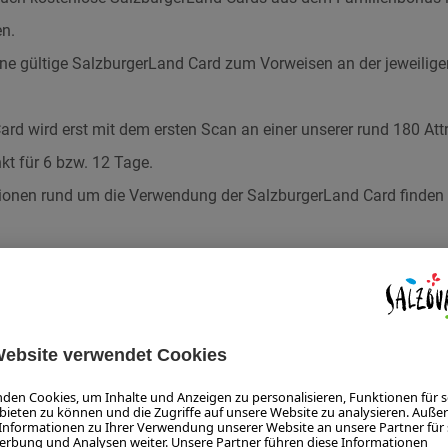
n.
ine gültige SalzburgerLand Card zum Vorweisen an der jeweiligen
rd wird erst mit dem ersten Scan an einer unserer rund 180 Attr
kt für 6 bzw. 12 Tage.
ationen rund um die Verwendung der SalzburgerLand Card finden
ARD - 6 TAGE -
TNER
 die schönsten