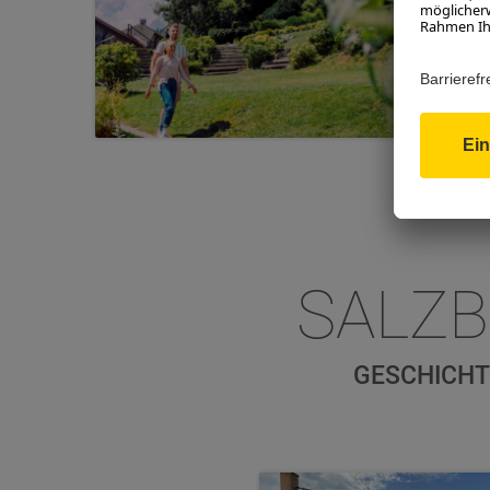
Attrak
ME
SALZ
GESCHICHT