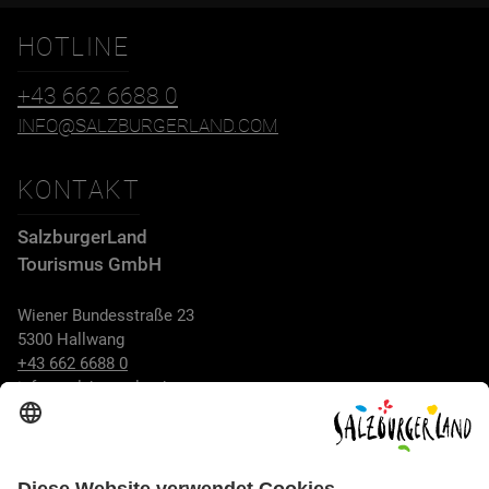
HOTLINE
+43 662 6688 0
INFO@SALZBURGERLAND.COM
KONTAKT
SalzburgerLand
Tourismus GmbH
Wiener Bundesstraße 23
5300 Hallwang
+43 662 6688 0
info@salzburgerland.com
ÖFFNUNGSZEITEN