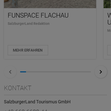
FUNSPACE FLACHAU
U
SalzburgerLand Redaktion
Ma
MEHR ERFAHREN
KONTAKT
SalzburgerLand Tourismus GmbH