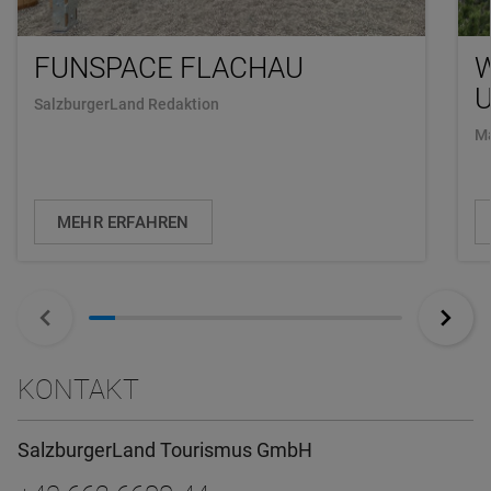
FUNSPACE FLACHAU
U
SalzburgerLand Redaktion
Ma
MEHR ERFAHREN
KONTAKT
SalzburgerLand Tourismus GmbH