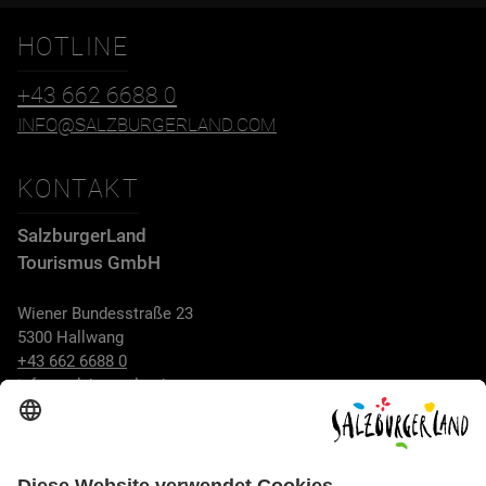
HOTLINE
+43 662 6688 0
INFO@SALZBURGERLAND.COM
KONTAKT
SalzburgerLand
Tourismus GmbH
Wiener Bundesstraße 23
5300 Hallwang
+43 662 6688 0
info@salzburgerland.com
ÖFFNUNGSZEITEN