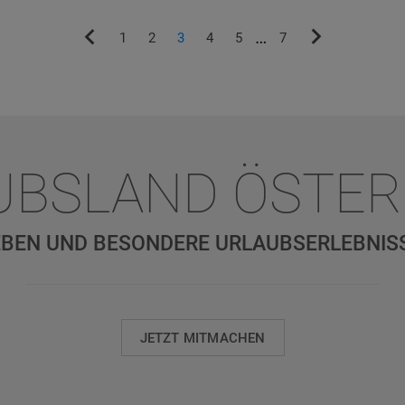
…
1
2
3
4
5
7
UBSLAND ÖSTER
BEN UND BESONDERE URLAUBSERLEBNIS
JETZT MITMACHEN