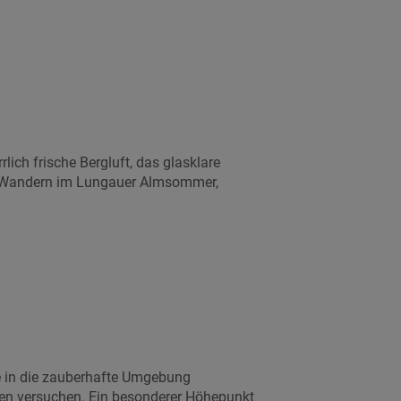
lich frische Bergluft, das glasklare
m Wandern im Lungauer Almsommer,
 in die zauberhafte Umgebung
en versuchen. Ein besonderer Höhepunkt