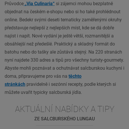
Průvodce
„Via Culinaria“
si zájemci mohou bezplatně
objednat na českém e-shopu nebo si ho také prohlédnout
online. Bedekr svými deseti tematicky zaměřenými okruhy
představuje nejlepší z nejlepších míst, kde se dá dobře
najíst i napít. Nové vydání je ještě větší, rozmanitější a
obsáhlejší než předešlé. Praktický a skladný formát do
batohu nebo do tašky ale zůstává stejný. Na 220 stranách
nyní najdete 330 adres a tipů pro všechny turisty-gourmety.
Abyste mohli poznávat a ochutnávat salcburskou kuchyni i
doma, připravujeme pro vás na
těchto
stránkách
pravidelně i sezónní recepty, podle kterých si
můžete uvařit typicky salcburská jídla.
AKTUÁLNÍ NABÍDKY A TIPY
ZE SALCBURSKÉHO LUNGAU