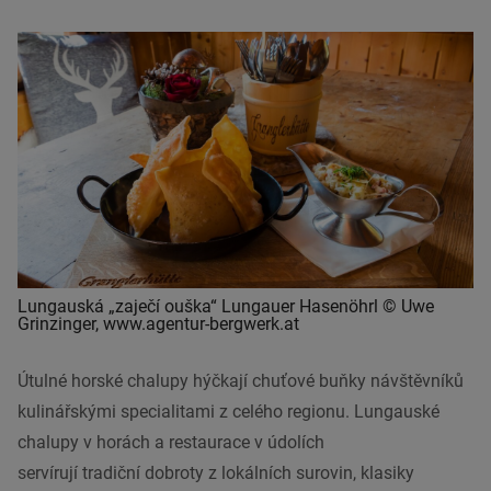
Lungauská „zaječí ouška“ Lungauer Hasenöhrl © Uwe
Grinzinger, www.agentur-bergwerk.at
Útulné horské chalupy hýčkají chuťové buňky návštěvníků
kulinářskými specialitami z celého regionu. Lungauské
chalupy v
horách
a restaurace v údolích
servírují
tradiční
dobroty
z lokálních surovin, klasiky