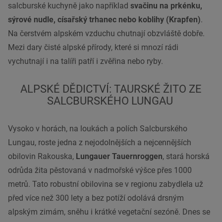
salcburské kuchyně jako například
svačinu na prkénku,
sýrové nudle, císařský trhanec nebo koblihy (Krapfen)
.
Na čerstvém alpském vzduchu chutnají obzvláště dobře.
Mezi dary čisté alpské přírody, které si mnozí rádi
vychutnají i na talíři patří i zvěřina nebo ryby.
ALPSKÉ DĚDICTVÍ: TAURSKÉ ŽITO ZE
SALCBURSKÉHO LUNGAU
Vysoko v horách, na loukách a polích Salcburského
Lungau, roste jedna z nejodolnějších a nejcennějších
obilovin Rakouska,
Lungauer Tauernroggen
, stará horská
odrůda žita pěstovaná v nadmořské výšce přes 1000
metrů. Tato robustní obilovina se v regionu zabydlela už
před více než 300 lety a bez potíží odolává drsným
alpským zimám, sněhu i krátké vegetační sezóně. Dnes se