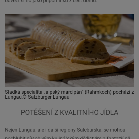
odvézt si ho jako připomínku z cest domů.
Sladká specialita „alpský marcipán“ (Rahmkoch) pochází z
Lungau,© Salzburger Lungau
POTĚŠENÍ Z KVALITNÍHO JÍDLA
Nejen Lungau, ale i další regiony Salcburska, se mohou
pochlubit působivým kulinářským dědictvím a fantazií při