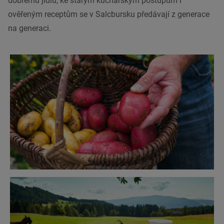
dobrému jídlu, ke starým kuchařským postupům i
ověřeným receptům se v Salcbursku předávají z generace
na generaci.