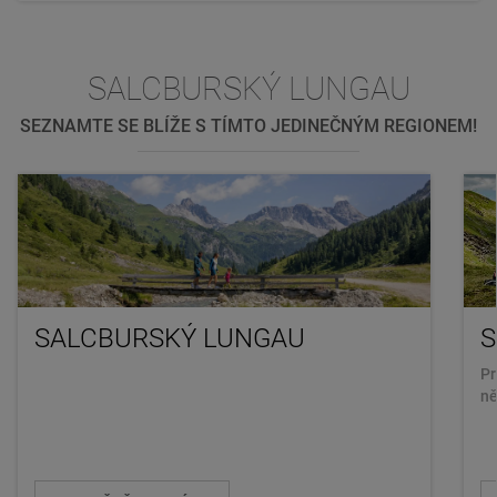
SALCBURSKÝ LUNGAU
SEZNAMTE SE BLÍŽE S TÍMTO JEDINEČNÝM REGIONEM!
SALCBURSKÝ LUNGAU
S
Pr
ně