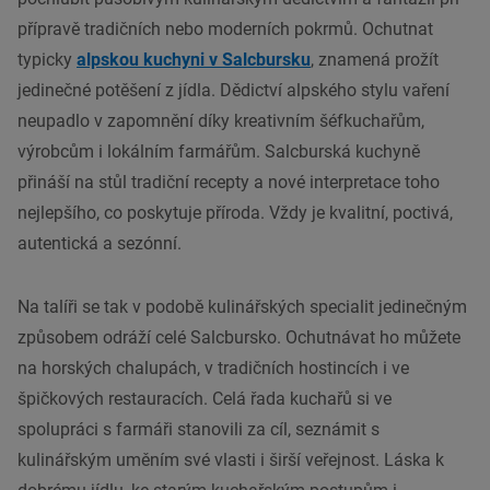
přípravě tradičních nebo moderních pokrmů. Ochutnat
typicky
alpskou kuchyni v Salcbursku
, znamená prožít
jedinečné potěšení z jídla. Dědictví alpského stylu vaření
neupadlo v zapomnění díky kreativním šéfkuchařům,
výrobcům i lokálním farmářům. Salcburská kuchyně
přináší na stůl tradiční recepty a nové interpretace toho
nejlepšího, co poskytuje příroda. Vždy je kvalitní, poctivá,
autentická a sezónní.
Na talíři se tak v podobě kulinářských specialit jedinečným
způsobem odráží celé Salcbursko. Ochutnávat ho můžete
na horských chalupách, v tradičních hostincích i ve
špičkových restauracích. Celá řada kuchařů si ve
spolupráci s farmáři stanovili za cíl, seznámit s
kulinářským uměním své vlasti i širší veřejnost. Láska k