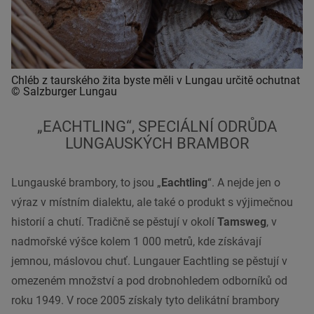
Chléb z taurského žita byste měli v Lungau určitě ochutnat
© Salzburger Lungau
„EACHTLING“, SPECIÁLNÍ ODRŮDA
LUNGAUSKÝCH BRAMBOR
Lungauské brambory, to jsou „
Eachtling
“. A nejde jen o
výraz v místním dialektu, ale také o produkt s výjimečnou
historií a chutí. Tradičně se pěstují v okolí
Tamsweg
, v
nadmořské výšce kolem 1 000 metrů, kde získávají
jemnou, máslovou chuť. Lungauer Eachtling se pěstují v
omezeném množství a pod drobnohledem odborníků od
roku 1949. V roce 2005 získaly tyto delikátní brambory