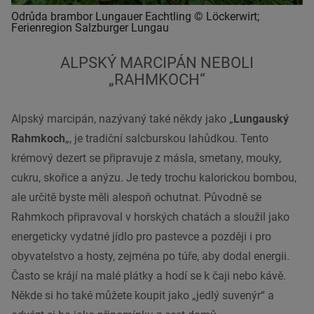
Odrůda brambor Lungauer Eachtling © Löckerwirt;
Ferienregion Salzburger Lungau
ALPSKÝ MARCIPÁN NEBOLI
„RAHMKOCH“
Alpský marcipán, nazývaný také někdy jako „
Lungauský
Rahmkoch
„, je tradiční salcburskou lahůdkou. Tento
krémový dezert se připravuje z másla, smetany, mouky,
cukru, skořice a anýzu. Je tedy trochu kalorickou bombou,
ale určitě byste měli alespoň ochutnat. Původně se
Rahmkoch připravoval v horských chatách a sloužil jako
energeticky vydatné jídlo pro pastevce a později i pro
obyvatelstvo a hosty, zejména po túře, aby dodal energii.
Často se krájí na malé plátky a hodí se k čaji nebo kávě.
Někde si ho také můžete koupit jako „jedlý suvenýr“ a