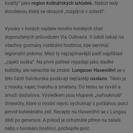
kvality“ jako
region kulinářských lahůdek.
Nabízí tedy
dovolenou, která se obrazně „rozplývá v ústech“.
Vysoko v horách najdete mnoho horských chat
doporučených průvodcem Via Culinaria. V údolí čekají na
všechny gurmány rustikální hostince, kde servírují
regionální pokrmy. Mezi ty nejzajímavější patří například
„zaječí ouška“. Na první pohled vypadají jako sladké
taštičky, ale nenechte se zmást.
Lungauer Hasenöhrl
se v
této části Salcburska podávají nejčastěji
naslano
. Těsto je
z mouky, vajec, tvarohu a smetany. Do tenka se vyválí a
smaží dozlatova. Výsledkem jsou křupavé, „nafouknuté“
čtverečky, které si místní nejvíc vychutnají s pořádnou porcí
jemně kořeněného zelí. Recepty na Hasenöhrl se v Lungau
dědí po generace. A pokud je ochutnáte přímo na salaši
nebo v horském hostinci, pochopíte proč.