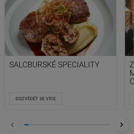
SALCBURSKÉ SPECIALITY
Z
M
DOZVĚDĚT SE VÍCE