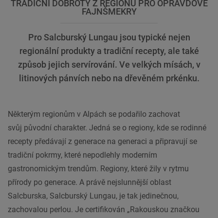
TRADIČNÍ DOBROTY Z REGIONU PRO OPRAVDOVÉ
FAJNŠMEKRY
Pro Salcburský Lungau jsou typické nejen
regionální produkty a tradiční recepty, ale také
způsob jejich servírování. Ve velkých mísách, v
litinových pánvích nebo na dřevěném prkénku.
Některým regionům v Alpách se podařilo zachovat
svůj původní
charakter.
Jedná se o regiony, kde se rodinné
recepty předávají z generace na generaci a připravují se
tradiční pokrmy, které nepodlehly moderním
gastronomickým trendům. Regiony, které žily v rytmu
přírody po generace. A právě nejslunnější oblast
Salcburska, Salcburský Lungau, je tak jedinečnou,
zachovalou perlou. Je certifikován „Rakouskou značkou