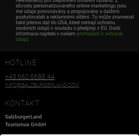
newsletteru) pro zlepšování utváření obsahu. Z
důvodu personalizovaného online marketingu jsou
mé údaje porovnávány a propojovány s dalšími
poskytovateli a reklamními sítěmi. To může znamenat
také přenos dat do USA, které nemají ochranu
osobních údajů v souladu s předpisy v EU. Další
informace najdete v našem
prohlášení o ochraně
údajů
.
HOTLINE
+43 662 6688 44
INFO@SALZBURGERLAND.COM
KONTAKT
SalzburgerLand
Tourismus GmbH
Wiener Bundesstraße 23