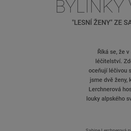
BYLINKY
"LESNÍ ŽENY" ZE
Říká se, že 
léčitelství. Z
oceňují léčivou s
jsme dvě ženy, k
Lerchnerová hos
louky alpského s
Sabine Lerchnerová př