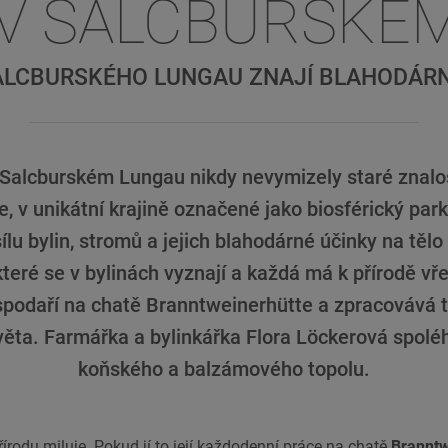
 V SALCBURSKÉ
 SALCBURSKÉHO LUNGAU ZNAJÍ BLAHODÁRN
v Salcburském Lungau nikdy nevymizely staré znalos
de, v unikátní krajině označené jako biosférický pa
ílu bylin, stromů a jejich blahodárné účinky na tělo 
teré se v bylinách vyznají a každá má k přírodě vř
podaří na chatě Branntweinerhütte a zpracovává to,
věta. Farmářka a bylinkářka Flora Löckerová spoléh
koňského a balzámového topolu.
írodu miluje. Pokud jí to její každodenní práce na chatě
Branntw