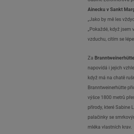
Ainecku v Sankt Mar
„Jako by mě les vždy
„Pokaždé, když jsem v
vzduchu, cítím se lépe
Za
Branntweinerhütt
napovídá i jejich vzh
když má na chatě rušno
Branntweinerhütte přic
výšce 1800 metrů přes
přírody, které Sabine 
palačinky se smrkový
mléka vlastních krav.