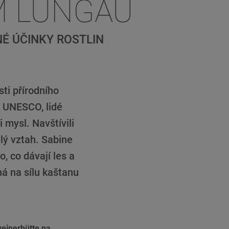
M LUNGAU
É ÚČINKY ROSTLIN
ti přírodního
rk UNESCO, lidé
i mysl. Navštívili
elý vztah. Sabine
 co dávají les a
á na sílu kaštanu
einerhütte na