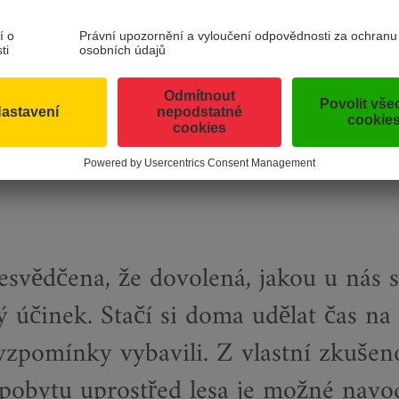
 vášeň pro bylinky i stromy po své pratetě Thres. „Už jako malá
 všechno, co zrovna nabízelo roční období,“ vzpomíná. Dnes tato
ké medicíny (TEH) sama vyrábí řadu produktů. Mimo jiné arniko
vandule, máty, heřmánku nebo také svůj balzám na rty „Kussmu
lího vosku. Hosté na chatě Branntweinerhütte, která má také certi
a přístup Sabine Lerchnerové:
esvědčena, že dovolená, jakou u nás s
ý účinek. Stačí si doma udělat čas na 
vzpomínky vybavili. Z vlastní zkušeno
 pobytu uprostřed lesa je možné navodi