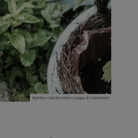
Bylinky v Salcburském Lungau © Löckerwirt