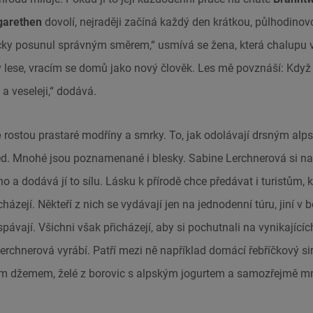
garethen
dovolí, nejraději začíná každý den krátkou, půlhodino
cky posunul správným směrem,“ usmívá se žena, která chalupu 
 lese, vracím se domů jako nový člověk. Les mě povznáší: Když
 a veseleji,“ dodává.
e
rostou prastaré modříny a smrky. To, jak odolávají drsným a
led. Mnohé jsou poznamenané i blesky. Sabine Lerchnerová si 
 a dodává jí to sílu. Lásku k přírodě chce předávat i turistům, k
házejí. Někteří z nich se vydávají jen na jednodenní túru, jiní 
pávají. Všichni však přicházejí, aby si pochutnali na vynikající
Lerchnerová vyrábí. Patří mezi ně například domácí řebříčkový si
m džemem, želé z borovic s alpským jogurtem a samozřejmě m