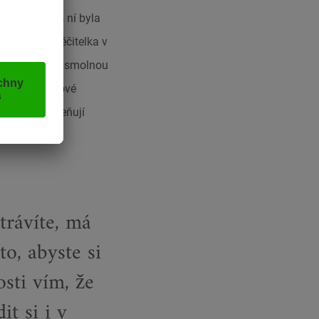
 holka jsem s ní byla
 vyškolená léčitelka v
vou tinkturu, smolnou
nd“ z meduňkové
fikát TEH, oceňují
trávíte, má
to, abyste si
sti vím, že
t si i v