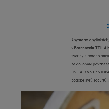
B
Abyste se v bylinkách
v
Branntwein TEH-Al
zvěřiny a mnoho další
se dokonale povzneset
UNESCO v Salcburském
podobě sýrů, jogurtů, 