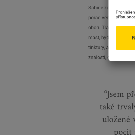
Sabine zdědila lásku a
pořád venku a sbírala
oboru Tradiční evrops
mast, hydroláty z le
tinktury, arniky a vče
znalosti, dovednosti 
Jsem př
také trval
uložené 
pocit