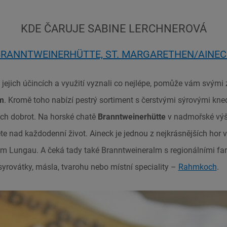
KDE ČARUJE SABINE LERCHNEROVÁ
RANNTWEINERHÜTTE, ST. MARGARETHEN/AINE
, jejich účincích a využití vyznali co nejlépe, pomůže vám svými
m
. Kromě toho nabízí pestrý sortiment s čerstvými sýrovými kned
ch dobrot. Na horské chatě
Branntweinerhütte
v nadmořské výš
e nad každodenní život. Aineck je jednou z nejkrásnějších hor v 
 Lungau. A čeká tady také Branntweineralm s regionálními fa
syrovátky, másla, tvarohu nebo místní speciality –
Rahmkoch
.