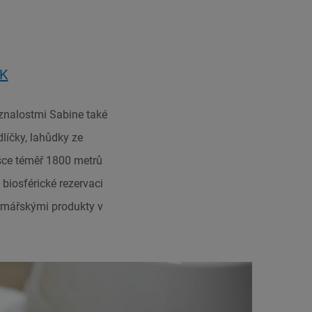
CK
 znalostmi Sabine také
líčky, lahůdky ze
ce téměř 1800 metrů
biosférické rezervaci
rmářskými produkty v