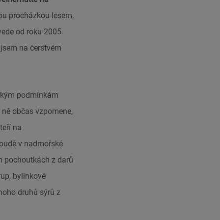
vou procházkou lesem.
vede od roku 2005.
 jsem na čerstvém
lpským podmínkám
na ně občas vzpomene,
teří na
v boudě v nadmořské
ch pochoutkách z darů
rup, bylinkové
noho druhů sýrů z