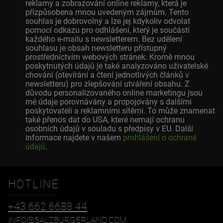
reklamy a zobrazování online reklamy, která je
přizpůsobena mnou uvedeným zájmům. Tento
souhlas je dobrovolný a lze jej kdykoliv odvolat
pomocí odkazu pro odhlášení, který je součástí
každého e-mailu s newsletterem. Bez udělení
souhlasu je obsah newsletteru přístupný
prostřednictvím webových stránek. Kromě mnou
poskytnutých údajů je také analyzováno uživatelské
chování (otevírání a čtení jednotlivých článků v
newsletteru) pro zlepšování utváření obsahu. Z
důvodu personalizovaného online marketingu jsou
mé údaje porovnávány a propojovány s dalšími
poskytovateli a reklamními sítěmi. To může znamenat
také přenos dat do USA, které nemají ochranu
osobních údajů v souladu s předpisy v EU. Další
informace najdete v našem
prohlášení o ochraně
údajů
.
HOTLINE
+43 662 6688 44
INFO@SALZBURGERLAND.COM