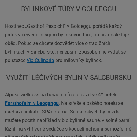
BYLINKOVÉ TÚRY V GOLDEGGU
Hostinec „Gasthof Pesbichl“ v Goldeggu pořádá každý
pátek v červenci a srpnu bylinkovou túru, po níž následuje
oběd. Pokud se chcete dozvědět více o tradičních
bylinkách v Salcbursku, nejlepším způsobem je vydat se
po stezce
Via Culinaria
pro milovníky bylinek.
VYUŽITÍ LÉČIVÝCH BYLIN V SALCBURSKU
Alpské wellness na horách můžete zažít ve 4* hotelu
Forsthofalm
v
Leogangu
. Na střeše alpského hotelu se
nachází unikátní SPAnorama. Sílu alpských bylin zde
můžete pocítit například v bio bylinné sauně, v solné parní
lázni, na vyhřívané sedačce s koupelí nohou a samozřejmě