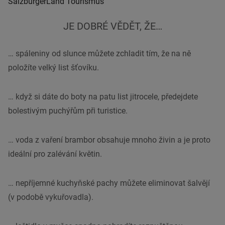
SalzburgerLand Tourismus
JE DOBRÉ VĚDĚT, ŽE…
… spáleniny od slunce můžete zchladit tím, že na ně
položíte velký list šťovíku.
… když si dáte do boty na patu list jitrocele, předejdete
bolestivým puchýřům při turistice.
… voda z vaření brambor obsahuje mnoho živin a je proto
ideální pro zalévání květin.
… nepříjemné kuchyňské pachy můžete eliminovat šalvějí
(v podobě vykuřovadla).