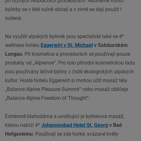
při různých relaxačních procedurách. Nádherně vonící
bylinky se v létě ručně sbírají a v zimě se dají použít i
sušené.
Na využití alpských bylinek jsou specialisté také ve 4*
wellness hotelu
Eggerwirt v St. Michael
v Salcburském
Lungau
. Při kosmetice a procedurách se používají pouze
produkty od „Alpienne“. Pro tuto přírodní kosmetickou řadu
jsou používány léčivé byliny z čistě ekologických alpských
kultur. Hosté hotelu Eggerwirt si mohou užít masáž těla
„Balance Alpine Pleasure Summit“ nebo masáž obličeje
„Balance Alpine Freedom of Thought“.
Extrémně blahodárná a uvolňující je bylinková masáž,
kterou nabízí 4*
Johannesbad Hotel St. Georg
v Bad
Hofgasteinu
. Používají se zde horké, svázané květy