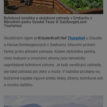
Bylinková turistika a ukázkové zahrady v Embachu v
Národním parku Vysoké Taury © SalzburgerLand
Tourismus
Skutečným rájem je
KräuterKraft Hof
Thurerhof
u Claudie
a Hanse Dirnbergerových v Seehamu. Hlavním prvkem
farmy je bio přírodní zahrada. Kolem idylického jezírka,
mezi loukami a ovocnými stromy jsou tematicky
uspořádané bylinkové záhony. Je tady osvěžující zahrada,
ale také zahrada pro ženy a muže. V nabídce prodejny na
biofarmě najdete čajové směsi, likéry, džemy, bylinkové soli
a mnoho dalšího.