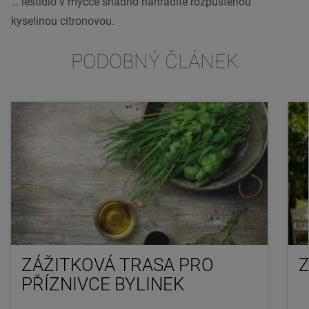
… leštidlo v myčce snadno nahradíte rozpuštěnou
kyselinou citronovou.
PODOBNÝ ČLÁNEK
ZÁŽITKOVÁ TRASA PRO
PŘÍZNIVCE BYLINEK