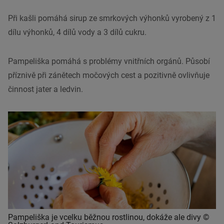
Při kašli pomáhá sirup ze smrkových výhonků vyrobený z 1
dílu výhonků, 4 dílů vody a 3 dílů cukru.
Pampeliška pomáhá s problémy vnitřních orgánů. Působí
příznivě při zánětech močových cest a pozitivně ovlivňuje
činnost jater a ledvin.
Pampeliška je vcelku běžnou rostlinou, dokáže ale divy ©