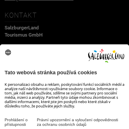
KONTAKT
SalzburgerLand
Tourismus GmbH
Wiener Bundesstraße 23
5300 Hallwang
+43 662 6688 44
info@salzburgerland.com
OTEVÍRACÍ DOBA
Těšíme se na Vaši poptávku!
Jsme Vám rádi k dispozici od pondělí do čtvrtka od 08:00 do
17:30 hodin a v pátek od 08:00 do 17:00 hodin.