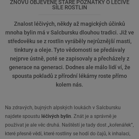
ZNOVU OBJEVENÉ STARÉ POZNATKY O LÉČIVÉ
SÍLE ROSTLIN
Znalost léčivých, někdy až magických účinků
mnoha bylin má v Salcbursku dlouhou tradici. Již ve
středověku se z rostlin vyráběly nejrůznější masti,
tinktury a oleje. Tyto vědomosti se předávaly
nejprve ústně, poté se zapisovaly a přecházely z
generace na generaci. Dodnes ale málo lidí ví, že
spousta pokladů z přírodní lékárny roste přímo
kolem nás.
Na zdravých, bujných alpských loukách v Salcbursku
najdete spoustu
léčivých bylin
. Znát je a správně je
používat je ale věc druhá. Naštěstí je tady dost „kořenářek“,
které přesně vědí, které rostliny se hodí do čajů, k inhalaci,