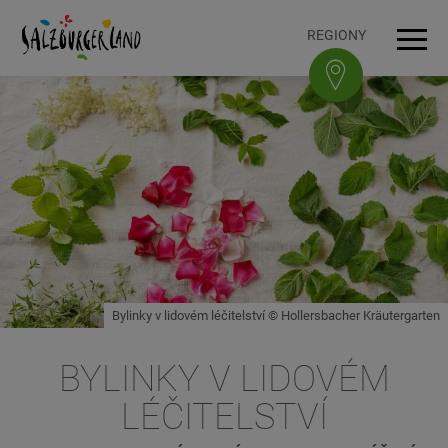
Accesskey
Accesskey
Accesskey
Accesskey
K obsahu
K navigaci
Na začátek stránky
K patičce
[3]
[0]
[1]
[2]
REGIONY
Navi
Bylinky v lidovém léčitelství © Hollersbacher Kräutergarten
BYLINKY V LIDOVÉM
LÉČITELSTVÍ