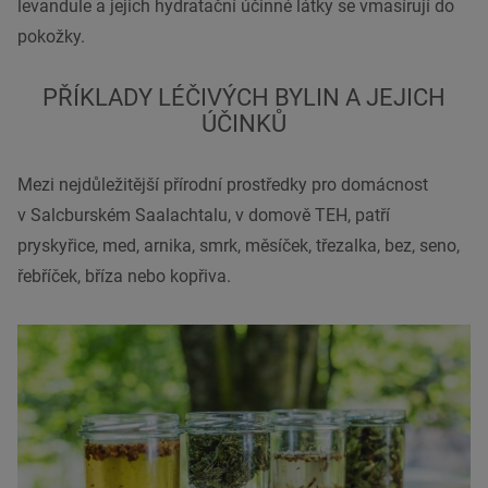
levandule a jejich hydratační účinné látky se vmasírují do
pokožky.
PŘÍKLADY LÉČIVÝCH BYLIN A JEJICH
ÚČINKŮ
Mezi nejdůležitější přírodní prostředky pro domácnost
v Salcburském Saalachtalu, v domově TEH, patří
pryskyřice, med, arnika, smrk, měsíček, třezalka, bez, seno,
řebříček, bříza nebo kopřiva.