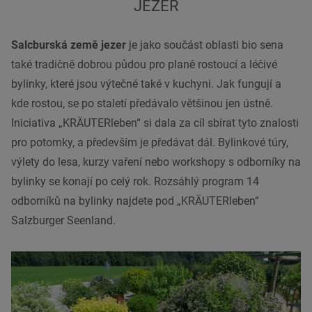
JEZER
Salcburská země jezer
je jako součást oblasti bio sena
také tradičně dobrou půdou pro planě rostoucí a léčivé
bylinky, které jsou výtečné také v kuchyni. Jak fungují a
kde rostou, se po staletí předávalo většinou jen ústně.
Iniciativa „KRÄUTERleben“ si dala za cíl sbírat tyto znalosti
pro potomky, a především je předávat dál. Bylinkové túry,
výlety do lesa, kurzy vaření nebo workshopy s odborníky na
bylinky se konají po celý rok. Rozsáhlý program 14
odborníků na bylinky najdete pod „KRÄUTERleben“
Salzburger Seenland.