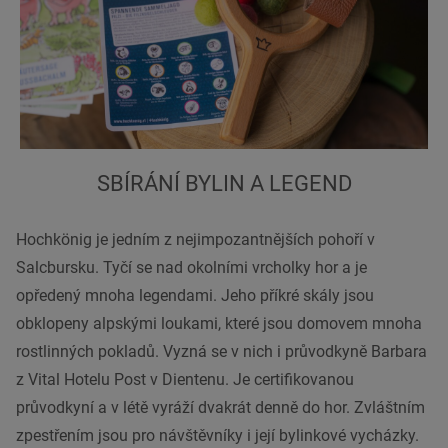
SBÍRÁNÍ BYLIN A LEGEND
Hochkönig je jedním z nejimpozantnějších pohoří v
Salcbursku. Tyčí se nad okolními vrcholky hor a je
opředený mnoha legendami. Jeho příkré skály jsou
obklopeny alpskými loukami, které jsou domovem mnoha
rostlinných pokladů. Vyzná se v nich i průvodkyně Barbara
z Vital Hotelu Post v Dientenu. Je certifikovanou
průvodkyní a v létě vyráží dvakrát denně do hor. Zvláštním
zpestřením jsou pro návštěvníky i její bylinkové vycházky.