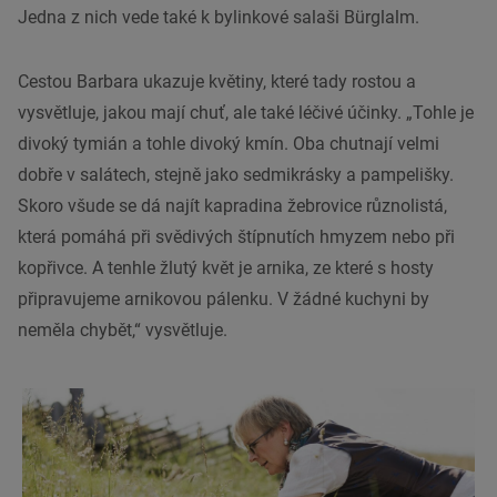
Jedna z nich vede také k bylinkové salaši Bürglalm.
Cestou Barbara ukazuje květiny, které tady rostou a
vysvětluje, jakou mají chuť, ale také léčivé účinky. „Tohle je
divoký tymián a tohle divoký kmín. Oba chutnají velmi
dobře v salátech, stejně jako sedmikrásky a pampelišky.
Skoro všude se dá najít kapradina žebrovice různolistá,
která pomáhá při svědivých štípnutích hmyzem nebo při
kopřivce. A tenhle žlutý květ je arnika, ze které s hosty
připravujeme arnikovou pálenku. V žádné kuchyni by
neměla chybět,“ vysvětluje.