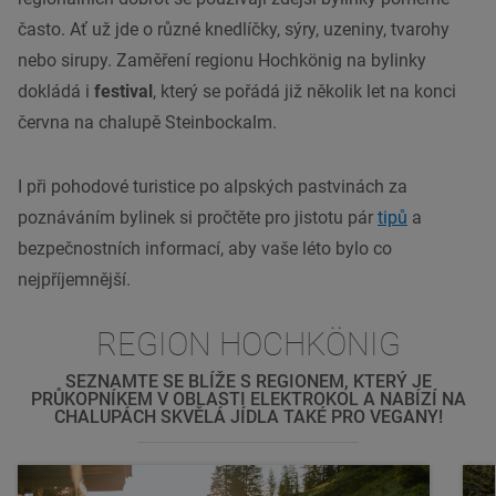
často. Ať už jde o různé knedlíčky, sýry, uzeniny, tvarohy
nebo sirupy. Zaměření regionu Hochkönig na bylinky
dokládá i
festival
, který se pořádá již několik let na konci
června na chalupě Steinbockalm.
I při pohodové turistice po alpských pastvinách za
poznáváním bylinek si pročtěte pro jistotu pár
tipů
a
bezpečnostních informací, aby vaše léto bylo co
nejpříjemnější.
REGION HOCHKÖNIG
SEZNAMTE SE BLÍŽE S REGIONEM, KTERÝ JE
PRŮKOPNÍKEM V OBLASTI ELEKTROKOL A NABÍZÍ NA
CHALUPÁCH SKVĚLÁ JÍDLA TAKÉ PRO VEGANY!