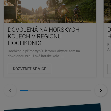
DOVOLENÁ NA HORSKÝCH
D
KOLECH V REGIONU
HOCHKÖNIG
Pr
Al
Hochkönig přímo vybízí k tomu, abyste sem na
dovolenou vzali i své horské kolo. ...
DOZVĚDĚT SE VÍCE