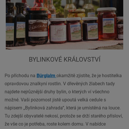
BYLINKOVÉ KRÁLOVSTVÍ
Po příchodu na
Bürglalm
okamžitě zjistíte, že je hostitelka
opravdovou znalkyní rostlin. V dřevěných žlabech tady
najdete nejrůznější druhy bylin, o kterých ví všechno
možné. Vaši pozornost jistě upoutá velká cedule s
nápisem „Bylinková zahrada“, která je umístěná na louce.
Tu zdejší obyvatelé nekosí, protože se drží starého přísloví,
že vše co je potřeba, roste kolem domu. V nabídce