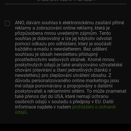
emailová
adresa
ANO, dávám souhlas k elektronickému zasílání přímé
reklamy a zobrazování online reklamy, která je
přizpůsobena mnou uvedeným zájmům. Tento
souhlas je dobrovolný a lze jej kdykoliv odvolat
pomocí odkazu pro odhlášení, který je součástí
každého e-mailu s newsletterem. Bez udělení
souhlasu je obsah newsletteru přístupný
prostřednictvím webových stránek. Kromě mnou
poskytnutých údajů je také analyzováno uživatelské
chování (otevírání a čtení jednotlivých článků v
newsletteru) pro zlepšování utváření obsahu. Z
důvodu personalizovaného online marketingu jsou
mé údaje porovnávány a propojovány s dalšími
poskytovateli a reklamními sítěmi. To může znamenat
také přenos dat do USA, které nemají ochranu
osobních údajů v souladu s předpisy v EU. Další
informace najdete v našem
prohlášení o ochraně
údajů
.