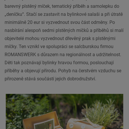
barevný plstěný míček, tematický příběh a samolepku do
„deníčku“. Stačí se zastavit na bylinkové salaši a při útratě
minimálně 20 eur si vyzvednout svou část odměny. Po
nasbírání alespoň sedmi plstěných míčků a příběhů si malí
objevitelé mohou vyzvednout dřevěný prak s plstěnými
míčky. Ten vznikl ve spolupráci se salcburskou firmou
ROMANSWERK s důrazem na regionálnost a udržitelnost.
Děti tak poznávají bylinky hravou formou, poslouchají
příběhy a objevují přírodu. Pohyb na čerstvém vzduchu se
přirozeně stává součástí jejich dobrodružství.