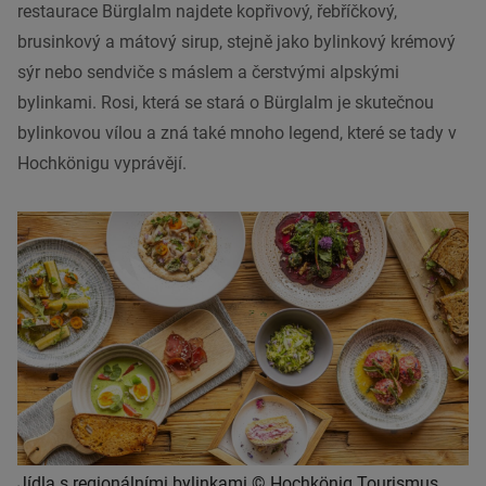
restaurace Bürglalm najdete kopřivový, řebříčkový,
brusinkový a mátový sirup, stejně jako bylinkový krémový
sýr nebo sendviče s máslem a čerstvými alpskými
bylinkami. Rosi, která se stará o Bürglalm je skutečnou
bylinkovou vílou a zná také mnoho legend, které se tady v
Hochkönigu vyprávějí.
Jídla s regionálními bylinkami © Hochkönig Tourismus