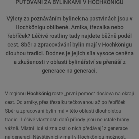
PUTOVÁNÍ ZA BYLINKAMI V HOCHKÖNIGU
Výlety za poznáváním bylinek na pastvinách jsou v
Hochkönigu oblíbené. Arnika, třezalka nebo
řebříček? Léčivé rostliny tady najdete běžně podél
cest. Sběr a zpracovávání bylin mají v Hochkönigu
dlouhou tradici. Dodnes je jejich síla vysoce ceněna
a zkušenosti v oblasti bylinářství se přenáší z
generace na generaci.
V regionu
Hochkönig
roste „první pomoc“ doslova na okraji
cest. Od arniky, přes třezalku tečkovanou až po řebříček.
Sběr a zpracování bylin má v této oblasti dlouholetou
tradici. Léčivé vlastnosti darů přírody jsou neustále brány
vážně. Místní lidé si znalosti o nich předávají z generace
na generaci. Návštěvníci v mají v Hochkönigu možnost,