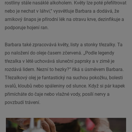
rostliny stále nasáklé alkoholem. Květy lze poté přefiltrovat
nebo je nechat v láhvi,“ vysvětluje Barbara a dodává, že
arnikový šnaps je přírodní lék na otravu krve, dezinfikuje a
podporuje hojení ran.
Barbara také zpracovává květy, listy a stonky třezalky. Ta
po naložení do oleje časem zčervená. „Podle legendy
třezalka v létě uchovává sluneční paprsky a v zimě je
rozdává lidem. Nezní to hezky?“ říká s úsměvem Barbara.
Třezalkový olej je fantastický na suchou pokožku, bolesti
svalů, kloubů nebo spáleniny od slunce. Když si pár kapek
přimícháte do čaje nebo vlažné vody, posílí nervy a
povzbudí trávení.