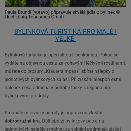
Paula Bründl (vpravo) připravuje skvělá jídla z bylinek ©
Hochkönig Tourismus GmbH
BYLINKOVÁ TURISTIKA PRO MALÉ I
VELKÉ
Bylinková turistika je specialitou Hochkönigu. Pokud se
vydáte na objevnou cestu za voňavými léčivými rostlinami,
můžete do brožury „Kräuteralmpass“ sbírat nálepky z
jednotlivých bylinkových salaší. Při získání alespoň osmi
nálepek čeká odměna v podobě tašky s regionálními
bylinkovými produkty.
Pro malé milovníky přírody je připravena vlastní
dobrodružná hra
. Děti obdrží bylinkový pas a na
jednotlivých salaších mohou za splnění podmínek získat