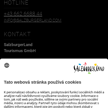
HOTLINE
+43 662 6688 44
INFO@SALZBURGERLAND.COM
KONTAKT
SalzburgerLand
Tourismus GmbH
Wiener Bundesstraße 23
5300 Hallwang
+43 662 6688 44
info@salzburgerland.com
OTEVÍRACÍ DOBA
Těšíme se na Vaši poptávku!