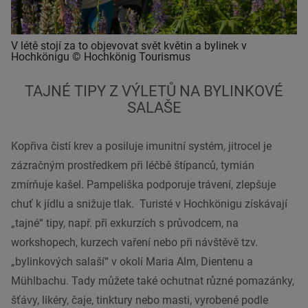
V létě stojí za to objevovat svět květin a bylinek v
Hochkönigu © Hochkönig Tourismus
TAJNÉ TIPY Z VÝLETŮ NA BYLINKOVÉ
SALAŠE
Kopřiva čistí krev a posiluje imunitní systém, jitrocel je
zázračným prostředkem při léčbě štípanců, tymián
zmírňuje kašel. Pampeliška podporuje trávení, zlepšuje
chuť k jídlu a snižuje tlak. Turisté v Hochkönigu získávají
„tajné“ tipy, např. při exkurzích s průvodcem, na
workshopech, kurzech vaření nebo při návštěvě tzv.
„bylinkových salaší“ v okolí Maria Alm, Dientenu a
Mühlbachu. Tady můžete také ochutnat různé pomazánky,
šťávy, likéry, čaje, tinktury nebo masti, vyrobené podle