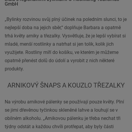
GmbH
„Bylinky rozvinou svůj plný účinek na poledním slunci, to je
nejlepší doba na jejich sběr,“ doplňuje Barbara a opatrně
trhá květy arniky a třezalky. Vysvětluje, že je lepší vybírat si
mladé, menší rostlinky a natrhat si jen tolik, kolik jich
využijete. Rostliny míří do košíku, ve kterém je můžeme
opatrně přenést dolů do údolí a vyrobit z nich některé
produkty.
ARNIKOVÝ ŠNAPS A KOUZLO TŘEZALKY
Na výrobu arnikové pálenky se používají pouze květy. Plní
se jimi dřevěnou tyčinkou skleněné lahve a louhují se v
obilném alkoholu. „Arnikovou pálenku je třeba nechat tři
týdny odstát a každou chvíli protřepat, aby byly části