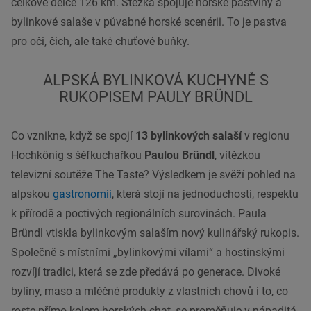
celkové délce 126 km. Stezka spojuje horské pastviny a
bylinkové salaše v půvabné horské scenérii. To je pastva
pro oči, čich, ale také chuťové buňky.
ALPSKÁ BYLINKOVÁ KUCHYNĚ S
RUKOPISEM PAULY BRÜNDL
Co vznikne, když se spojí
13 bylinkových salaší
v regionu
Hochkönig s šéfkuchařkou
Paulou Bründl
, vítězkou
televizní soutěže The Taste? Výsledkem je svěží pohled na
alpskou
gastronomii
, která stojí na jednoduchosti, respektu
k přírodě a poctivých regionálních surovinách. Paula
Bründl vtiskla bylinkovým salaším nový kulinářský rukopis.
Společně s místními „bylinkovými vílami“ a hostinskými
rozvíjí tradici, která se zde předává po generace. Divoké
byliny, maso a mléčné produkty z vlastních chovů i to, co
roste přímo kolem horských chat, se proměňuje v nápaditá,