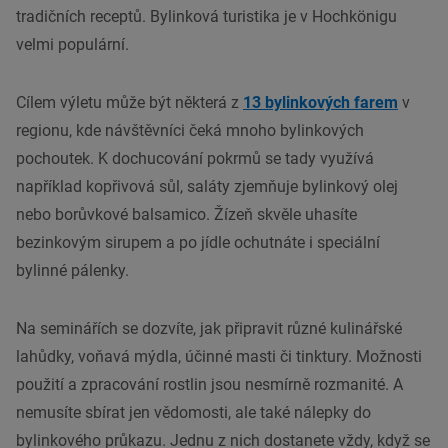
tradičních receptů. Bylinková turistika je v Hochkönigu
velmi populární.
Cílem výletu může být některá z
13 bylinkových farem
v
regionu, kde návštěvníci čeká mnoho bylinkových
pochoutek. K dochucování pokrmů se tady využívá
například kopřivová sůl, saláty zjemňuje bylinkový olej
nebo borůvkové balsamico. Žízeň skvěle uhasíte
bezinkovým sirupem a po jídle ochutnáte i speciální
bylinné pálenky.
Na seminářích se dozvíte, jak připravit různé kulinářské
lahůdky, voňavá mýdla, účinné masti či tinktury. Možnosti
použití a zpracování rostlin jsou nesmírně rozmanité. A
nemusíte sbírat jen vědomosti, ale také nálepky do
bylinkového průkazu. Jednu z nich dostanete vždy, když se