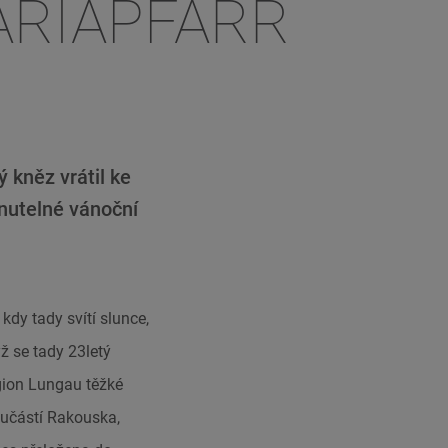
ARIAPFARR
kněz vrátil ke
nutelné vánoční
dy tady svítí slunce,
ž se tady 23letý
egion Lungau těžké
oučástí Rakouska,