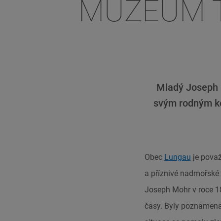
MUZEUM T
Mladý Joseph 
svým rodným ko
Obec
Lungau
je považ
a příznivé nadmořské v
Joseph Mohr v roce 18
časy. Byly poznamena