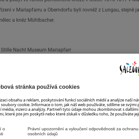
řízení v Mariapfarru a Oberndorfu byli rovněž z Lungau, stejně 
ělec a kněz Mühlbacher.
nd Stille Nacht Museum
Mariapfarr
slungau.at
um.at
farrstraße 19