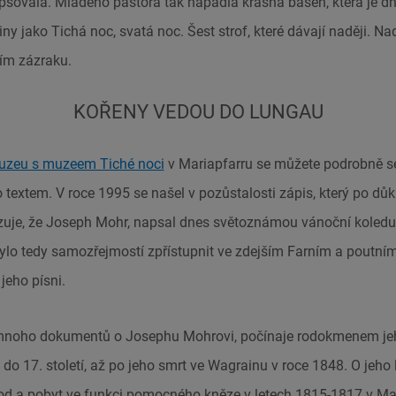
pšovala. Mladého pastora tak napadla krásná báseň, která je d
iny jako Tichá noc, svatá noc. Šest strof, které dávají naději. N
ím zázraku.
KOŘENY VEDOU DO LUNGAU
uzeu s muzeem Tiché noci
v Mariapfarru se můžete podrobně s
textem. V roce 1995 se našel v pozůstalosti zápis, který po 
uje, že Joseph Mohr, napsal dnes světoznámou vánoční koledu
Bylo tedy samozřejmostí zpřístupnit ve zdejším Farním a pout
eho písni.
noho dokumentů o Josephu Mohrovi, počínaje rodokmenem jeho 
do 17. století, až po jeho smrt ve Wagrainu v roce 1848. O jeh
od a pobyt ve funkci pomocného kněze v letech 1815-1817 v Mar