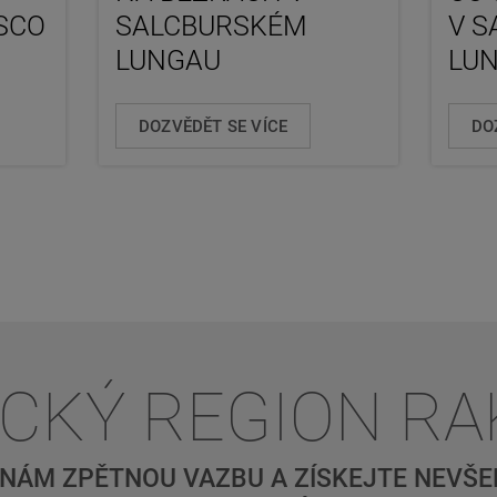
SCO
SALCBURSKÉM
V 
LUNGAU
LU
DOZVĚDĚT SE VÍCE
DO
ICKÝ REGION R
NÁM ZPĚTNOU VAZBU A ZÍSKEJTE NEVŠED