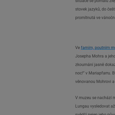
situace se pomalu zle
stovek jazyků, do češt
promítnutá ve vánočn
Ve
farním, poutním m
Josepha Mohra a jeho 
zkoumání jasně dokaz
noc!“ v Mariapfarru. 
věnovanou Mohrovi a j
V muzeu se nachází m
Lungau vysledovat až 
svědčí nejen jeho pův