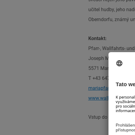
učitel hudby, jeho nad
Oberndorfu, známý um
Kontakt:
Pfarr-, Wallfahrts- u
Joseph Mohr Platz 1
5571
Mariapfarr
T +43 6473 8766
mariapfarr@tourismu
www.wallfahrtsmuse
Vstup do muzea je z P