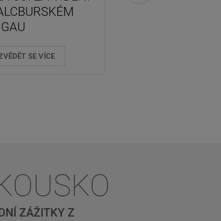
SALCBURSKÉM
SALCBURSKÉM
NGAU
LUNGAU
ZVĚDĚT SE VÍCE
DOZVĚDĚT SE VÍCE
AKOUSKO
NÍ ZÁŽITKY Z