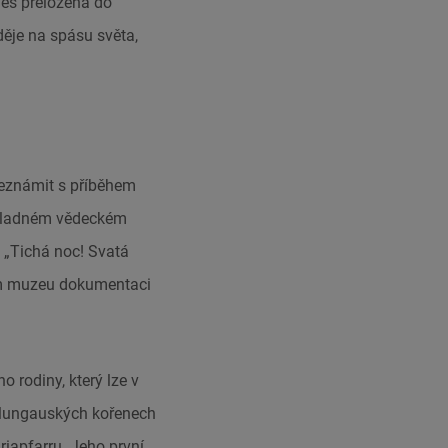
nes přeložena do
aděje na spásu světa,
eznámit s příběhem
důkladném vědeckém
 „Tichá noc! Svatá
ním muzeu dokumentaci
rodiny, který lze v
o lungauských kořenech
iapfarru. Jeho první