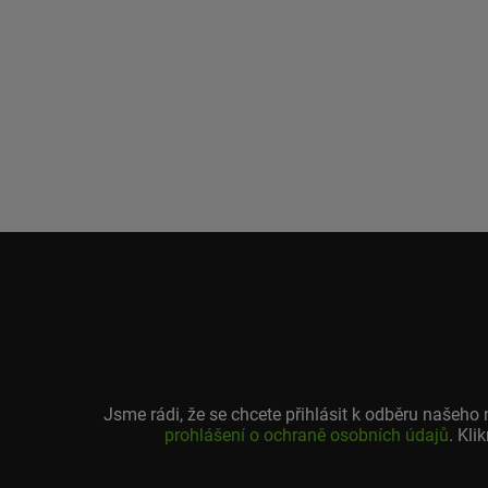
Jsme rádi, že se chcete přihlásit k odběru našeh
prohlášení o ochraně osobních údajů
. Kli
Vaše
emailová