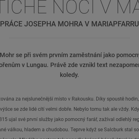
ICHÉ NOCI V M
PRÁCE JOSEPHA MOHRA V MARIAPFARRU
Mohr se při svém prvním zaměstnání jako pomocný 
řenům v Lungau. Právě zde vznikl text nezapome
koledy.
ována za nejslunečnější místo v Rakousku. Díky spoustě hodin, k
ýšce se zde lidé cítí velmi dobře. Nebylo tomu tak ale vždy. Kdy
15 ujal své první služby jako pomocný farář, zažíval odlehlý r
né válkou, hladem a chudobou. Teprve když se Salcburk stal s