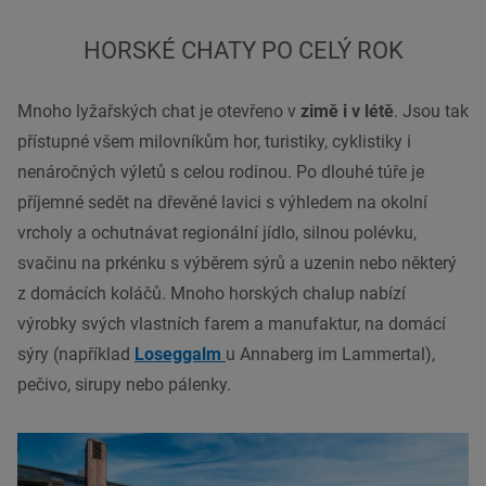
HORSKÉ CHATY PO CELÝ ROK
Mnoho lyžařských chat je otevřeno v
zimě i v létě
. Jsou tak
přístupné všem milovníkům hor, turistiky, cyklistiky i
nenáročných výletů s celou rodinou. Po dlouhé túře je
příjemné sedět na dřevěné lavici s výhledem na okolní
vrcholy a ochutnávat
regionální
jídlo, silnou
polévku
,
svačinu na prkénku s výběrem sýrů a uzenin nebo některý
z domácích koláčů. Mnoho horských chalup nabízí
výrobky svých vlastních farem a manufaktur, na domácí
sýry (například
Loseggalm
u Annaberg im Lammertal),
pečivo
, sirupy nebo pálenky.