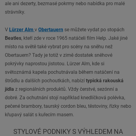
ale ani dezerty, bezmasé pokrmy nebo nabídka pro malé
strávníky.
V
Lürzer Alm
v
Obertauern
se můžete vydat po stopách
Beatles
, kteří zde v roce 1965 natáčeli film Help. Jaké jiné
místo na světě také vybrat pro scény na sněhu než
Obertauern? Tady je totiž v zimě dostatek sněhové
pokrývky naprostou jistotou. Lürzer Alm, kde si
světoznámá kapela pochutnávala během natáčení na
štrůdlu a dalších pochoutkách, nabízí
typická rakouská
jídla
z regionálních produktů. Vždy čerstvé, sezónní a
dobré. Za ochutnání stojí například knedlíčková polévka,
pečené brambory, taurský cordon bleu, těstoviny, řízky nebo
křupavý salát s kuřecím masem.
STYLOVÉ PODNIKY S VÝHLEDEM NA