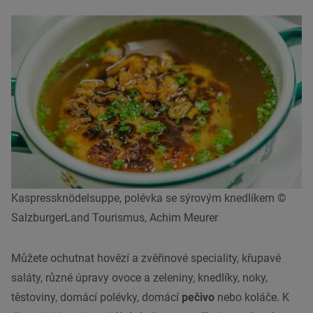
Kaspressknödelsuppe, polévka se sýrovým knedlíkem ©
SalzburgerLand Tourismus, Achim Meurer
Můžete ochutnat
hovězí
a zvěřinové speciality, křupavé
saláty, různé úpravy ovoce a zeleniny, knedlíky, noky,
těstoviny, domácí
polévky
, domácí
pečivo
nebo koláče. K