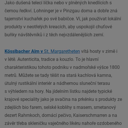
Jako dušená telecí líčka nebo v plněných knedlících s
černou ředkví. Lohninger je v Pinzgau doma a dobře zná
tajemství kuchařek po své babičce. Ví, jak používat lokální
produkty v neotřelých kreacích, aby uspokojil chuťové
buňky návštěvníků i z těch nejvzdálenějších zemí.
Kösslbacher Alm v
St. Margaretheten
vítá hosty v zimě i
v létě. Autenticita, tradice a kouzlo. To je hlavní
charakteristikou tohoto podniku v nadmořské výšce 1800
metrů. Můžete se tady těšit na stará kachlová kamna,
útulný rustikální interiér a nádhernou sluneční terasu
s výhledem na hory. Na jídelním lístku najdete typické
krajové speciality jako je svačina na prkénku s produkty ze
zdejších bio farem, selské koblihy s masem, smetanový
dezert Rahmkoch, domácí pečivo, Kaiserschmarren a na
závěr třeba skleničku vaječného likéru nahoře ozdobeného