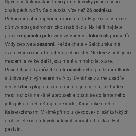
Speciální kulinářskou trasu pro milovníky posezení na
chalupách tvoří v Salcbursku více než
26 podniků
.
Pohostinnost a příjemná atmosféra tady jde ruku v ruce s
důmyslnou gastronomickou nabídkou. Na talíři najdete
pouze
regionální
potraviny vytvořené z
lokálních
produktů.
Vždy čerstvé a
sezónní
. Každá chata v Salcbursku má
svou jedinečnou atmosféru a charakter. Některé z nich jsou
moderní a velké, další jsou malé a mnoho let staré.
Posedět si tady můžete na
terasách
nebo předzahrádkách
s úchvatným výhledem na Alpy. Uvnitř se v zimě usadíte
vedle
krbu
s plápolajícím ohněm a jen čekáte, až budete
moci rozložit na klíně ubrousek a pustit se do lahodného
jídla jako je třeba Kaspressknödel, Kasnocken nebo
Kaiserschmarrn. V zimě přímo u sjezdovek či sáňkařských
drah, v létě na útulných salaších uprostřed rozkvetlých
pastvin.