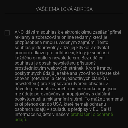
Vaše
emailová
adresa
ANO, dávám souhlas k elektronickému zasílání přímé
reklamy a zobrazování online reklamy, která je
přizpůsobena mnou uvedeným zájmům. Tento
souhlas je dobrovolný a lze jej kdykoliv odvolat
pomocí odkazu pro odhlášení, který je součástí
každého e-mailu s newsletterem. Bez udělení
souhlasu je obsah newsletteru přístupný
prostřednictvím webových stránek. Kromě mnou
poskytnutých údajů je také analyzováno uživatelské
chování (otevírání a čtení jednotlivých článků v
newsletteru) pro zlepšování utváření obsahu. Z
důvodu personalizovaného online marketingu jsou
mé údaje porovnávány a propojovány s dalšími
poskytovateli a reklamními sítěmi. To může znamenat
také přenos dat do USA, které nemají ochranu
osobních údajů v souladu s předpisy v EU. Další
informace najdete v našem
prohlášení o ochraně
údajů
.