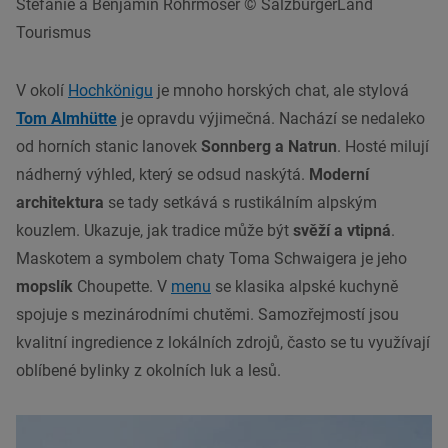
Stefanie a Benjamin Rohrmoser © SalzburgerLand
Tourismus
V okolí
Hochkönigu
je mnoho horských chat, ale stylová
Tom Almhütte
je opravdu výjimečná. Nachází se nedaleko
od horních stanic lanovek
Sonnberg a Natrun
. Hosté milují
nádherný výhled, který se odsud naskýtá.
Moderní
architektura
se tady setkává s rustikálním alpským
kouzlem. Ukazuje, jak tradice může být
svěží a vtipná
.
Maskotem a symbolem chaty Toma Schwaigera je jeho
mopslík
Choupette. V
menu
se klasika alpské kuchyně
spojuje s mezinárodními chutěmi. Samozřejmostí jsou
kvalitní ingredience z lokálních zdrojů, často se tu využívají
oblíbené bylinky z okolních luk a lesů.