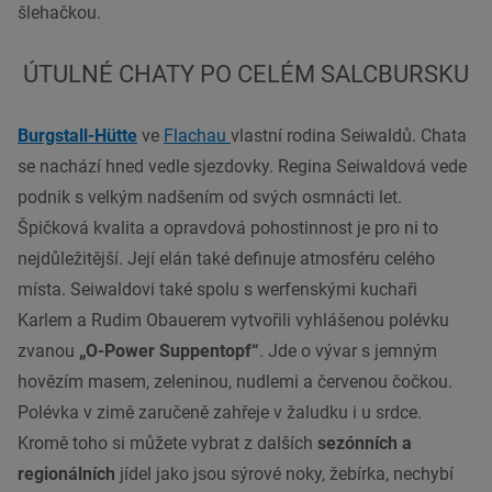
šlehačkou.
ÚTULNÉ CHATY PO CELÉM SALCBURSKU
Burgstall-Hütte
ve
Flachau
vlastní rodina Seiwaldů. Chata
se nachází hned vedle sjezdovky. Regina Seiwaldová vede
podnik s velkým nadšením od svých osmnácti let.
Špičková kvalita a opravdová pohostinnost je pro ni to
nejdůležitější. Její elán také definuje atmosféru celého
místa. Seiwaldovi také spolu s werfenskými kuchaři
Karlem a Rudim Obauerem vytvořili vyhlášenou polévku
zvanou
„O-Power Suppentopf“
. Jde o vývar s jemným
hovězím masem, zeleninou, nudlemi a červenou čočkou.
Polévka v zimě zaručeně zahřeje v žaludku i u srdce.
Kromě toho si můžete vybrat z dalších
sezónních a
regionálních
jídel jako jsou sýrové noky, žebírka, nechybí