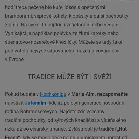
hodí třeba pečené bio kuře, losos s opečenými
bramborami, vepřové kotlety, klobásky a další pochoutky
z grilu. Na své si tu přijdou i vegetariáni nebo vegani.
Vynikající je například polévka ze žluté karotky nebo
špenátovo-mozarelové knedlíčky. Můžete se tady také
podívat do nejvýše situovaného muzea pivovarnictví
v Evropě.
TRADICE MŮŽE BÝT I SVĚŽÍ
Pokud budete v
Hochkönigu
v
Maria Alm, nezapomeňte
navštívit
Jufenalm
kde již po čtyři generace hospodaří
rodina Rohrmoserových. Najdete zde všechny
tradiční pochoutky, od sýrových knedlíčků a vídeňského
řízku až po císařský trhanec. Zvláštností je
tradiční „Hut-
Essen“,
kdy se maso peče na grilu umístěném uprostřed