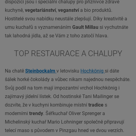
dispozici jsou i speciální chalupy pro příznivce zdravé
kuchyně
,
vegetariánství
,
veganství
a bio produktů.
Hostitelé svou nabídku neustále zlepšují. Díky kreativitě a
umu kuchařů s vyznamenáním
Gault Millau
si vychutnáte
tak lahodná jídla, až se Vám z toho zatočí hlava.
TOP RESTAURACE A CHALUPY
Na chatě
Steinbockalm
v letovisku
Hochkönig
si dáte
šálek horké čokolády a vůbec nikam najednou nespěcháte.
Svůj podíl na tom mají impozantní vrchol Hochkönig i
zajímavý jídelní lístek. Od hostinské Tani Mailinger se
dozvíte, že v
kuchyni
kombinuje místní
tradice
s
moderními
trendy
. Šéfkuchař Oliver Sprenger a
Michelinský kuchař Mario Lohninger společně připravují
telecí maso s původem v Pinzgau hned ve dvou verzích.