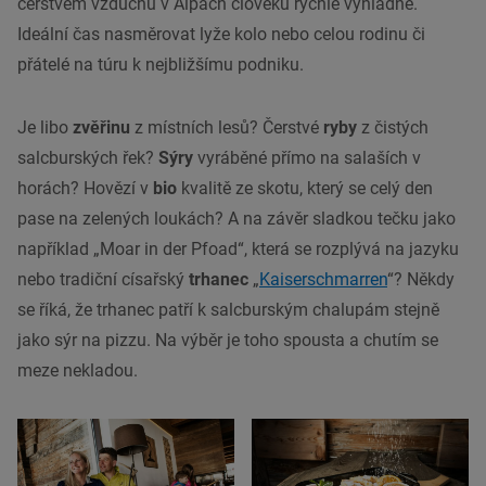
čerstvém vzduchu v Alpách člověku rychle vyhládne.
Ideální čas nasměrovat lyže kolo nebo celou rodinu či
přátelé na túru k nejbližšímu podniku.
Je libo
zvěřinu
z místních lesů? Čerstvé
ryby
z čistých
salcburských řek?
Sýry
vyráběné přímo na salaších v
horách?
Hovězí
v
bio
kvalitě ze skotu, který se celý den
pase na zelených loukách? A na závěr sladkou tečku jako
například „Moar in der Pfoad“, která se rozplývá na jazyku
nebo
tradiční
císařský
trhanec
„
Kaiserschmarren
“? Někdy
se říká, že trhanec patří k salcburským chalupám stejně
jako sýr na pizzu. Na výběr je toho spousta a chutím se
meze nekladou.