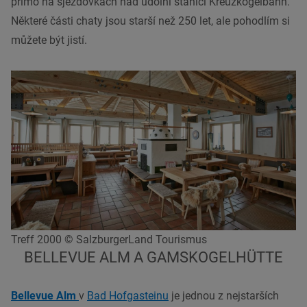
přímo na sjezdovkách nad údolní stanicí Kreuzkogelbahn.
Některé části chaty jsou starší než 250 let, ale pohodlím si
můžete být jistí.
Treff 2000 © SalzburgerLand Tourismus
BELLEVUE ALM A GAMSKOGELHÜTTE
Bellevue Alm
v
Bad Hofgasteinu
je jednou z nejstarších