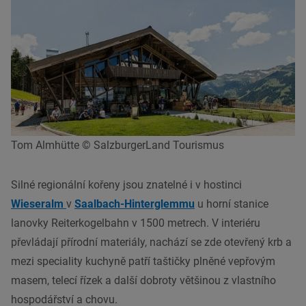
Tom Almhütte © SalzburgerLand Tourismus
Silné
regionální
kořeny jsou znatelné i v hostinci
Wieseralm
v
Saalbach-Hinterglemmu
u horní stanice
lanovky Reiterkogelbahn v 1500 metrech. V interiéru
převládají přírodní materiály, nachází se zde otevřený krb a
mezi speciality
kuchyně
patří taštičky plněné vepřovým
masem, telecí řízek a další dobroty většinou z vlastního
hospodářství a chovu.