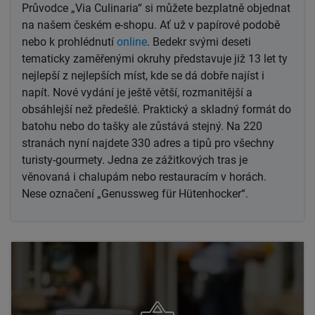
Průvodce „Via Culinaria“ si můžete bezplatně objednat
na našem českém e-shopu. Ať už v papírové podobě
nebo k prohlédnutí
online
. Bedekr svými deseti
tematicky zaměřenými okruhy představuje již 13 let ty
nejlepší z nejlepších míst, kde se dá dobře najíst i
napít. Nové vydání je ještě větší, rozmanitější a
obsáhlejší než předešlé. Praktický a skladný formát do
batohu nebo do tašky ale zůstává stejný. Na 220
stranách nyní najdete 330 adres a tipů pro všechny
turisty-gourmety. Jedna ze zážitkových tras je
věnovaná i chalupám nebo restauracím v horách.
Nese označení „Genussweg für Hütenhocker“.