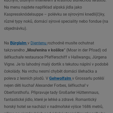
kuchyní
, útulným interiérem a krásnou slunečnou terasou.
Na menu najdete například alpská jídla jako
Kaspressknödelsuppe –
polévku
se sýrovými knedlí(č)ky,
různé typy noků, domácí sýrové speciality nebo fondue (na
objednávku).
Na
Bürglalm
v
Dientenu
rozhodně musíte ochutnat
takzvaného „
Mouřenína v košilce
“ (Moar in der Pfoad) od
šéfkuchaře
restaurace
Pfefferschiff v Hallwangu, Jürgena
Vigne. Je to lahodný malý dortík s tekutou náplní v podobě
čokolády. Na vrchu nesmí chybět domácí šlehačka a
poleva z lesních plodů. V
Gehwolfalm
v Grossarlu potěší
nejen děti kuchař Alexander Forbes, šéfkuchař v
Oberforsthofu. Připravuje tady Großarler Hüttenmaus,
fantastické jídlo, které je lehké a zdravé. Romantický
horský hotel se nachází v nadmořské výšce 1686 metrů,