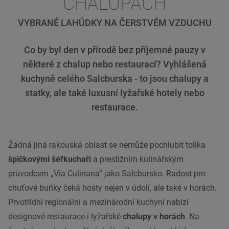
CHALUPÁCH
VYBRANÉ LAHŮDKY NA ČERSTVÉM VZDUCHU
Co by byl den v přírodě bez příjemné pauzy v
některé z chalup nebo restaurací? Vyhlášená
kuchyně celého Salcburska - to jsou chalupy a
statky, ale také luxusní lyžařské hotely nebo
restaurace.
Žádná jiná rakouská oblast se nemůže pochlubit tolika
špičkovými šéfkuchaři
a prestižním kulinářským
průvodcem „Via Culinaria“ jako Salcbursko. Radost pro
chuťové buňky čeká hosty nejen v údolí, ale také v horách.
Prvotřídní
regionální
a mezinárodní
kuchyni
nabízí
designové restaurace
i lyžařské
chalupy v horách
. Na