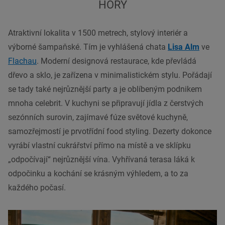
HORY
Atraktivní lokalita v 1500 metrech, stylový interiér a
výborné šampaňské. Tím je vyhlášená chata
Lisa Alm
ve
Flachau
. Moderní designová restaurace, kde převládá
dřevo a sklo, je zařízena v minimalistickém stylu. Pořádají
se tady také nejrůznější party a je oblíbeným podnikem
mnoha celebrit. V kuchyni se připravují jídla z čerstvých
sezónních surovin, zajímavé fúze světové kuchyně,
samozřejmostí je prvotřídní food styling. Dezerty dokonce
vyrábí vlastní cukrářství přímo na místě a ve sklípku
„odpočívají“ nejrůznější vína. Vyhřívaná terasa láká k
odpočinku a kochání se krásným výhledem, a to za
každého počasí.