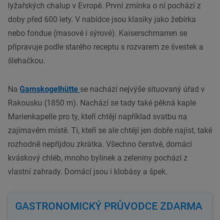
lyžařských chalup v Evropě. První zmínka o ní pochází z
doby před 600 lety. V nabídce jsou klasiky jako žebírka
nebo fondue (masové i sýrové). Kaiserschmarren se
připravuje podle starého receptu s rozvarem ze švestek a
šlehačkou.
Na
Gamskogelhütte
se nachází nejvýše situovaný úřad v
Rakousku (1850 m). Nachází se tady také pěkná kaple
Marienkapelle pro ty, kteří chtějí například svatbu na
zajímavém místě. Ti, kteří se ale chtějí jen dobře najíst, také
rozhodně nepřijdou zkrátka. Všechno čerstvé, domácí
kváskový
chléb
, mnoho
bylinek
a zeleniny pochází z
vlastní zahrady
. Domácí jsou i klobásy a špek.
GASTRONOMICKÝ PRŮVODCE ZDARMA