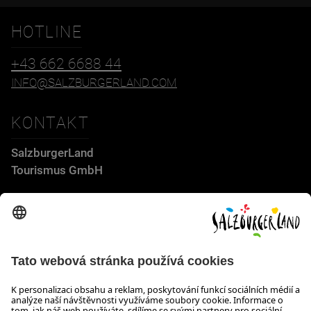
HOTLINE
+43 662 6688 44
INFO@SALZBURGERLAND.COM
KONTAKT
SalzburgerLand
Tourismus GmbH
Wiener Bundesstraße 23
5300 Hallwang
+43 662 6688 44
info@salzburgerland.com
OTEVÍRACÍ DOBA