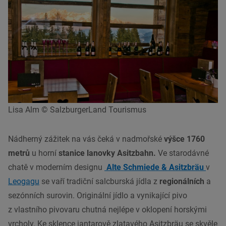
Lisa Alm © SalzburgerLand Tourismus
Nádherný zážitek na vás čeká v nadmořské
výšce 1760
metrů
u horní
stanice lanovky Asitzbahn.
Ve starodávné
chatě v moderním designu
Alte Schmiede & Asitzbräu
v
Leogagu
se vaří tradiční salcburská jídla z
regionálních
a
sezónních surovin. Originální jídlo a vynikající pivo
z vlastního pivovaru chutná nejlépe v oklopení horskými
vrcholy. Ke sklence jantarově zlatavého Asitzbräu se skvěle