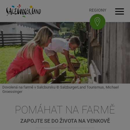
Accesskey
Accesskey
Accesskey
Accesskey
K obsahu
K navigaci
Na začátek stránky
K patičce
[3]
[0]
[1]
[2]
REGIONY
Navi
Dovolená na farmě v Salcbursku © SalzburgerLand Tourismus, Michael
Groessinger
POMÁHAT NA FARMĚ
ZAPOJTE SE DO ŽIVOTA NA VENKOVĚ