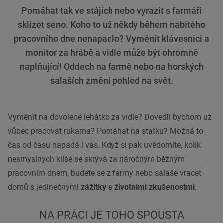
Pomáhat tak ve stájích nebo vyrazit s farmáři
sklízet seno. Koho to už někdy během nabitého
pracovního dne nenapadlo? Vyměnit klávesnici a
monitor za hrábě a vidle může být ohromně
naplňující! Oddech na farmě nebo na horských
salaších změní pohled na svět.
Vyměnit na dovolené lehátko za vidle? Dovedli bychom už
vůbec pracovat rukama? Pomáhat na statku? Možná to
čas od času napadá i vás. Když si pak uvědomíte, kolik
nesmyslných klišé se skrývá za náročným běžným
pracovním dnem, budete se z farmy nebo salaše vracet
domů s jedinečnými
zážitky a životními zkušenostmi
.
NA PRÁCI JE TOHO SPOUSTA