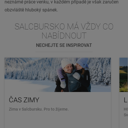
neznámé práce venku, v každém případě je však zaručen
obzvláště hluboký spánek.
SALCBURSKO MÁ VŽDY CO
NABÍDNOUT
NECHEJTE SE INSPIROVAT
ČAS ZIMY
L
Zima v Salcbursku. Pro to žijeme.
H
Sv