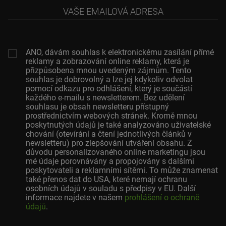
Vaše
emailová
adresa
ANO, dávám souhlas k elektronickému zasílání přímé
reklamy a zobrazování online reklamy, která je
přizpůsobena mnou uvedeným zájmům. Tento
souhlas je dobrovolný a lze jej kdykoliv odvolat
pomocí odkazu pro odhlášení, který je součástí
každého e-mailu s newsletterem. Bez udělení
souhlasu je obsah newsletteru přístupný
prostřednictvím webových stránek. Kromě mnou
poskytnutých údajů je také analyzováno uživatelské
chování (otevírání a čtení jednotlivých článků v
newsletteru) pro zlepšování utváření obsahu. Z
důvodu personalizovaného online marketingu jsou
mé údaje porovnávány a propojovány s dalšími
poskytovateli a reklamními sítěmi. To může znamenat
také přenos dat do USA, které nemají ochranu
osobních údajů v souladu s předpisy v EU. Další
informace najdete v našem
prohlášení o ochraně
údajů
.