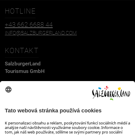
HOTLINE
+43 662 6688 44
INFO@SALZBURGERLAND.COM
KONTAKT
SalzburgerLand
Tourismus GmbH
Wiener Bundesstraße 23
5300 Hallwang
+43 662 6688 44
info@salzburgerland.com
OTEVÍRACÍ DOBA