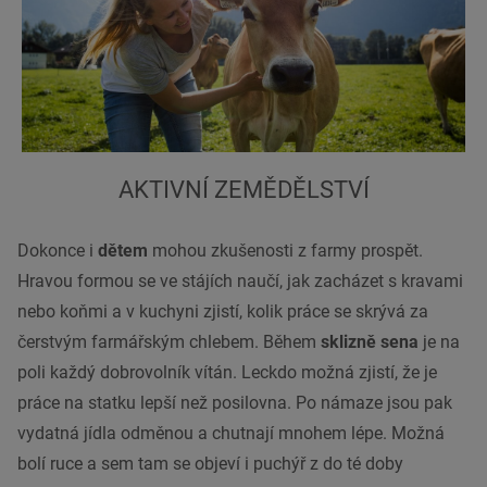
AKTIVNÍ ZEMĚDĚLSTVÍ
Dokonce i
dětem
mohou zkušenosti z farmy prospět.
Hravou formou se ve stájích naučí, jak zacházet s kravami
nebo koňmi a v kuchyni zjistí, kolik práce se skrývá za
čerstvým farmářským chlebem. Během
sklizně sena
je na
poli každý dobrovolník vítán. Leckdo možná zjistí, že je
práce na statku lepší než posilovna. Po námaze jsou pak
vydatná jídla odměnou a chutnají mnohem lépe. Možná
bolí ruce a sem tam se objeví i puchýř z do té doby