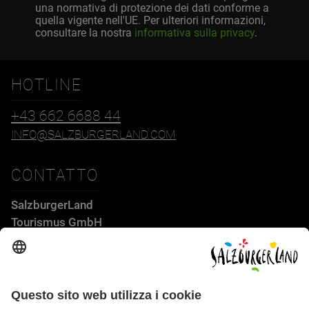
una normativa di protezione dei dati conforme a
quella vigente nell'UE. Per ulteriori informazioni,
consultare la nostra
informativa sulla privacy
.
HOTLINE
+43 662 6688 44
INFO@SALZBURGERLAND.COM
CONTATTO
SalzburgerLand
Tourismus GmbH
Wiener Bundesstraße 23
5300 Hallwang
+43 662 6688 44
info@salzburgerland.com