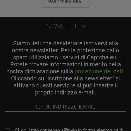
PARTECIPA ORA.
NEWSLETTER
Siamo lieti che desideriate iscrivervi alla
nostra newsletter. Per la protezione dallo
spam utilizziamo i servizi di Captcha.eu.
Potete trovare informazioni in merito nella
nostra dichiarazione sulla
protezione dei dati
.
Cliccando su "Iscrizione alla newsletter" si
attivano questi servizi e si può inserire il
proprio indirizzo e-mail.
Il
tuo
indirizzo
e-
mail
SÌ, do il mio consenso all'invio in forma elettronica di