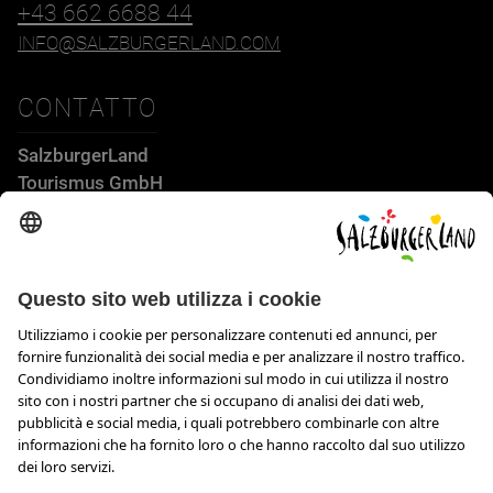
+43 662 6688 44
INFO@SALZBURGERLAND.COM
CONTATTO
SalzburgerLand
Tourismus GmbH
Wiener Bundesstraße 23
5300 Hallwang
+43 662 6688 44
info@salzburgerland.com
APERTURA
Siamo lieti di ricevere la tua richiesta
Siamo a tua disposizione da lunedì a giovedì dalle ore 8 alle