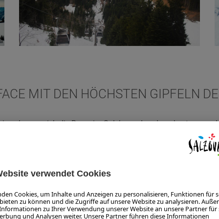
FACE MIT DEN HÖCHSTEN GIPFELN D
iern, lassen sich die Berge im SalzburgerLand am besten vom H
m mit der
Heli Austria GmbH
ging es während dem MyInstaWeek
klusive. Auf fast 3.000 Metern Höhe flog die Crew über den s
rstreckten sich die Gipfel und Seen der österreichischen Bergwel
nis – ganz besonders für
Silvan
, der zum ersten Mal die Welt au