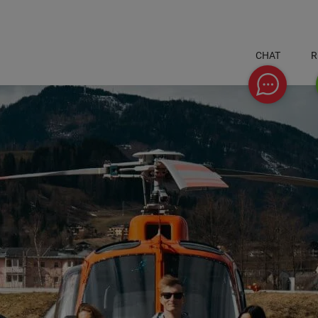
CHAT
R
Chat