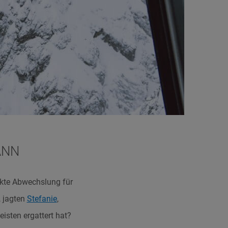
ANN
fekte Abwechslung für
, jagten
Stefanie
,
sten ergattert hat?