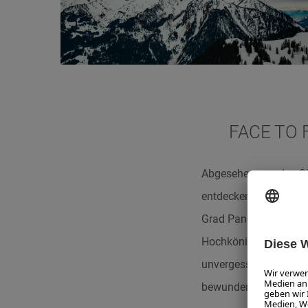
FACE TO 
Abgesehen von den Sk
entdecken. Gemeinsa
Grad Panoramablick in
Hochkönigs, dahinter e
unvergessliches Erleb
bewunderte.