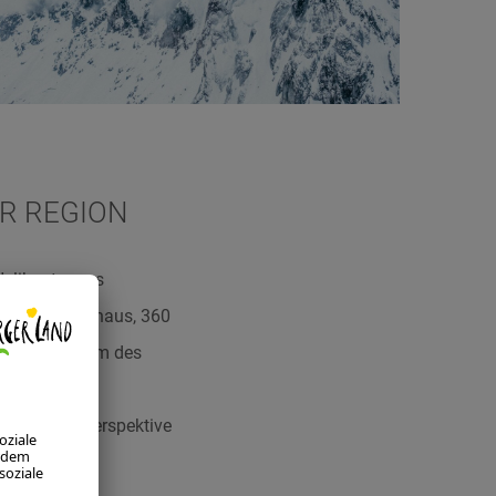
ER REGION
elikopter aus
end hoch hinaus, 360
teinernen Kamm des
t. Ein
s der Vogelperspektive