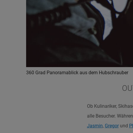
360 Grad Panoramablick aus dem Hubschrauber
OU
Ob Kulinariker, Skihas
alle Besucher. Währen
Jasmin
,
Gregor
und
P