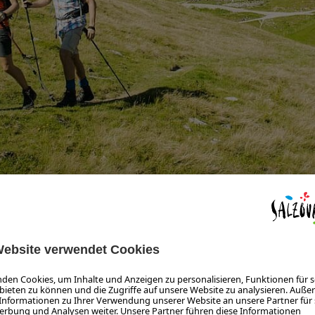
HY
Spaß am Wandern, das Kennenlernen anderer Menschen und die e
it all seinen Sinnen zu erleben. Und sollten die Beine gegen En
twanderns konnten auf einer rundum organisierten 6 h, 12h od