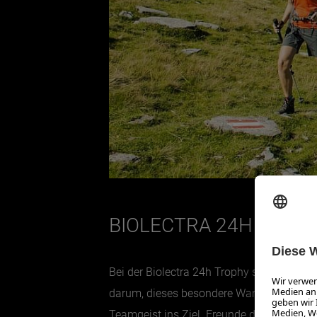
BIOLECTRA 24H TROP
Bei der Biolectra 24h Trophy stand der 
darum, dieses besondere Wandererlebnis m
Teamgeist ins Ziel. Freunde des Langzei