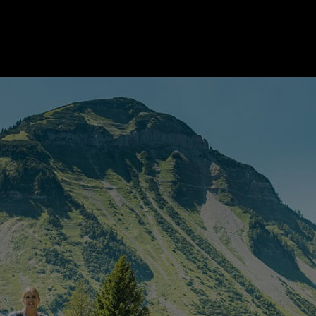
ER
KATEGORIEN
BE
MO
Essen & Trinken
Kunst & Kultur
Outdoor & Sport
Brauchtum
Jänne
Gesundheit
Lifestyle
Febru
Nachhaltigkeit
Hotel & Reise
März
Sehenswürdig
Archiv
April
Mai
IGEN
Juni