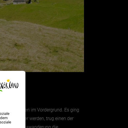
igenen Grenzen im Vordergrund. Es ging
de mal schwer werden, trug einen der
er 24h Panoramawanderung die