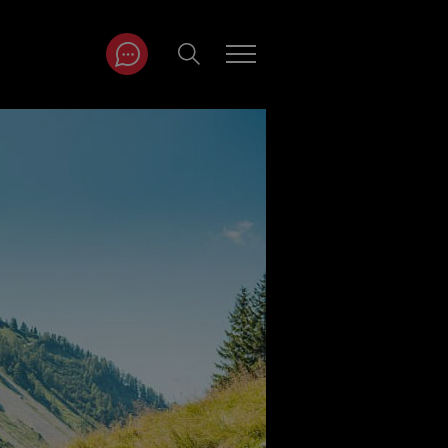
ITRÄGE NACH
NAT
r
Juli
ar
August
September
Oktober
November
Dezember