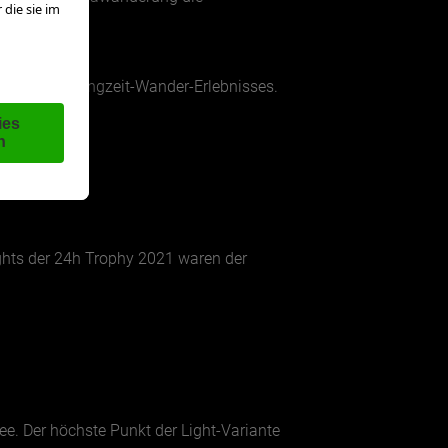
ianten des Langzeit-Wander-Erlebnisses.
ghts der 24h Trophy 2021 waren der
. Der höchste Punkt der Light-Variante