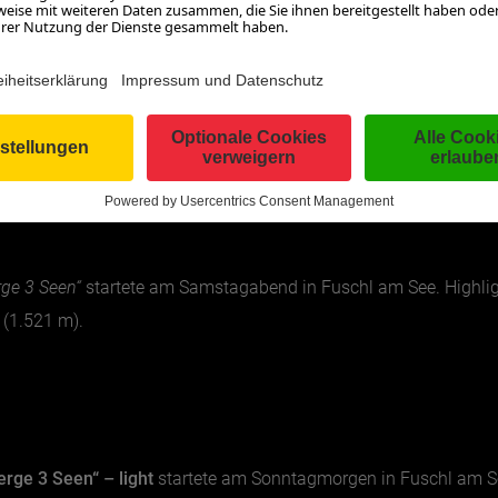
i Tag und Nacht kennen und lieben lernen.
ungen bildete die Gemeinde Fuschl am See. Es gab jeweils 3 Var
ack das passende Wandererlebnis dabei.
ge 3 Seen“
startete am Samstagabend in Fuschl am See. Highli
 (1.521 m).
ge 3 Seen“ – light
startete am Sonntagmorgen in Fuschl am See