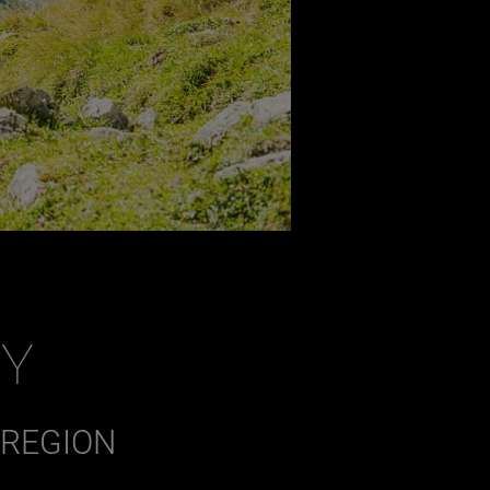
HY
EREGION