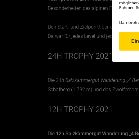
Besonderheiten des alpinen Paradieses be
Den Start- und Zielpunkt der drei Wander
Da war für jedes Level und jeden Geschm
24H TROPHY 2021
Die
24h Salzkammergut Wanderung „4 Ber
Schafberg
(1.782 m) und das Zwölferhorn
12H TROPHY 2021
Die
12h Salzkammergut Wanderung „4 Ber