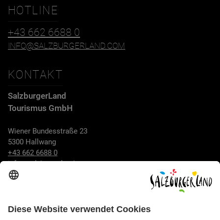
HOTLINE
+43 662 6688 0
INFO@SALZBURGERLAND.COM
KONTAKT
SalzburgerLand
Tourismus GmbH
Wiener Bundesstraße 23
5300 Hallwang
+43 662 6688 0
info@salzburgerland.com
ÖFFNUNGSZEITEN
Wir freuen uns auf Ihre Anfrage!